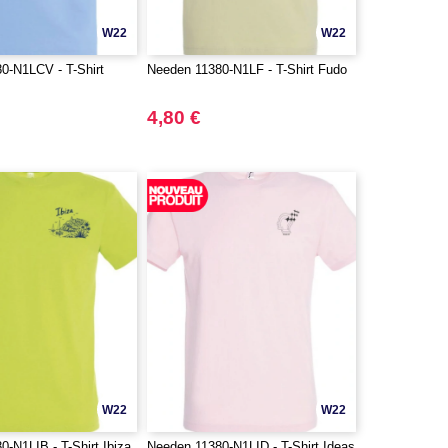
W22
W22
0-N1LCV - T-Shirt
Needen 11380-N1LF - T-Shirt Fudo
4,80 €
W22
W22
-N1LIB - T-Shirt Ibiza
Needen 11380-N1LID - T-Shirt Ideas