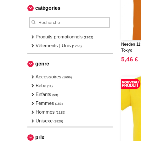
catégories
Produits promotionnels
(1302)
Needen 11
Vêtements | Unis
(1750)
Tokyo
5,46 €
genre
Accessoires
(1606)
Bébé
(11)
Enfants
(59)
Femmes
(183)
Hommes
(2225)
Unisexe
(1920)
prix