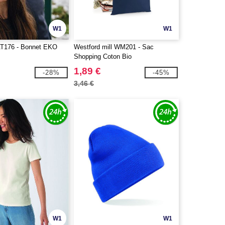
W1
W1
T176 - Bonnet EKO
Westford mill WM201 - Sac
Shopping Coton Bio
1,89 €
-28%
-45%
3,46 €
W1
W1