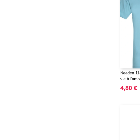
JHK
(65)
JUST T'S
(8)
Jack&Jones
(6)
JournalBooks
(6)
Just Cool
(45)
Karlowsky
(47)
Karst®
(4)
Kooduu
(4)
Needen 113
Korntex
vie à l'amo
(41)
Label Serie
4,80 €
(2)
Larkwood
(15)
Larq
(4)
Luxe
(22)
Mantis
(32)
Marksman
(26)
Mepal
(23)