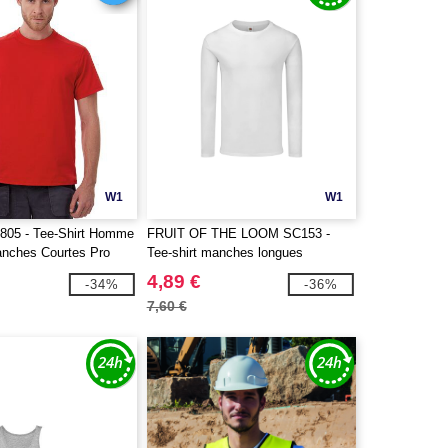
W1
W1
805 - Tee-Shirt Homme
FRUIT OF THE LOOM SC153 -
nches Courtes Pro
Tee-shirt manches longues
4,89 €
-34%
-36%
7,60 €