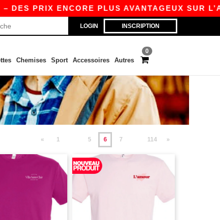
 PRIX ENCORE PLUS AVANTAGEUX SUR L’APP !
LOGIN
INSCRIPTION
0
ttes
Chemises
Sport
Accessoires
Autres
«
1
5
6
7
114
»