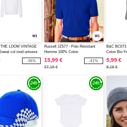
W1
W1
 THE LOOM VINTAGE
Russell JZ577 - Polo Résistant
B&C BC073 
weat col rond unisexe
Homme 100% Coton
Coton Bio 
IT OF THE LOOM
€
15,99 €
5,99 €
-36%
-41%
27,10 €
9,16 €