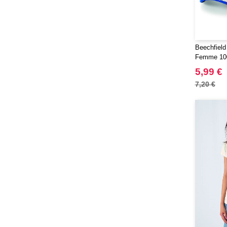
RFX™
(12)
RICA LEWIS
(16)
Regatta
(65)
Beechfield
Result
Femme 10
(96)
Roly
5,99 €
(102)
Roly WRK
7,20 €
(12)
Russell
(20)
Russell Collection
(3)
SCX.design
(39)
SF Men
(13)
SF Mini
(6)
SF Women
(17)
STAC
(9)
Sans Étiquette
(1)
Seasons
(72)
Skinnifit
(16)