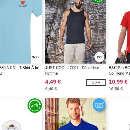
W22
W1
80-N1LV - T-Shirt À la
JUST COOL JC007 - Débardeur
B&C Pro BC
ur
homme
Col Rond Ma
4,49 €
10,99 €
-30%
6,40 €
16,56 €