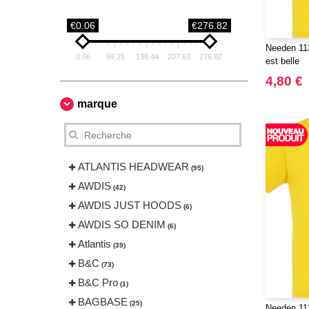
€0.06
€276.82
Needen 113
0.06
69.25
138.44
207.63
276.82
est belle
4,80 €
marque
ATLANTIS HEADWEAR
(95)
AWDIS
(42)
AWDIS JUST HOODS
(6)
AWDIS SO DENIM
(6)
Atlantis
(39)
B&C
(73)
B&C Pro
(1)
BAGBASE
(25)
Needen 11