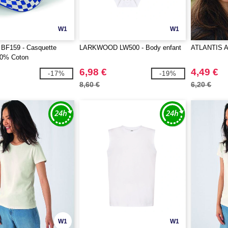
W1
W1
 BF159 - Casquette
LARKWOOD LW500 - Body enfant
ATLANTIS A
0% Coton
6,98 €
4,49 €
-17%
-19%
8,60 €
6,20 €
W1
W1