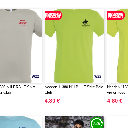
W22
W22
380-N1LPRA - T-Shirt
Needen 11380-N1LPL - T-Shirt Polo
Needen 1138
r Club
Club
vie en rose
4,80 €
4,80 €