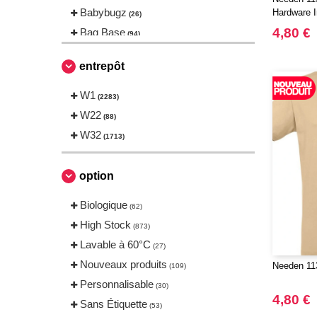
Babybugz
Hardware I
(26)
4,80 €
Bag Base
(94)
Beechfield
(160)
entrepôt
Bella+Canvas
(23)
Black&Match
W1
(6)
(2283)
Build Your Brand
W22
(105)
(88)
CASE LOGIC
W32
(17)
(1713)
CLUBCLASS
(2)
CamelBak
(3)
option
CamelBak®
(4)
Biologique
(62)
Chipolo
(2)
High Stock
(873)
Craghoppers
(14)
Lavable à 60°C
(27)
ECOLOGIE
(6)
Nouveaux produits
Needen 113
(109)
ESTEX
(12)
Personnalisable
(30)
ET SI ON L'APPELAIT FRANCIS
4,80 €
Sans Étiquette
(3)
(53)