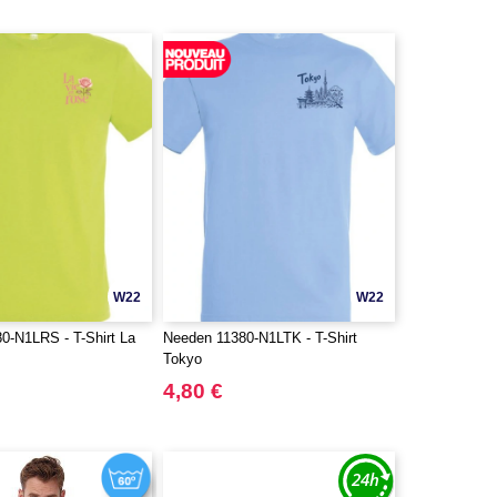
W22
W22
0-N1LRS - T-Shirt La
Needen 11380-N1LTK - T-Shirt
Tokyo
4,80 €