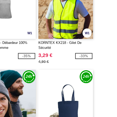
W1
W1
- Débardeur 100%
KORNTEX KX218 - Gilet De
Femme
Sécurité
3,29 €
-35%
-33%
4,90 €