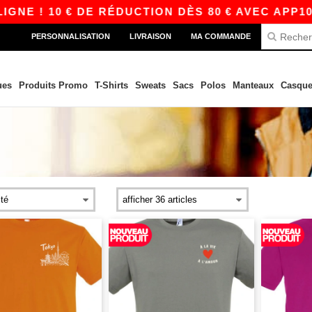
10 € DE RÉDUCTION DÈS 80 € AVEC APP10 – DES
PERSONNALISATION
LIVRAISON
MA COMMANDE
ues
Produits Promo
T-Shirts
Sweats
Sacs
Polos
Manteaux
Casque