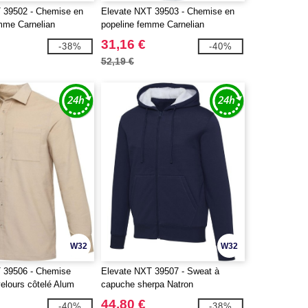
 39502 - Chemise en
Elevate NXT 39503 - Chemise en
mme Carnelian
popeline femme Carnelian
31,16 €
-38%
-40%
52,19 €
W32
W32
 39506 - Chemise
Elevate NXT 39507 - Sweat à
elours côtelé Alum
capuche sherpa Natron
intégralement zippé
44,80 €
-40%
-38%