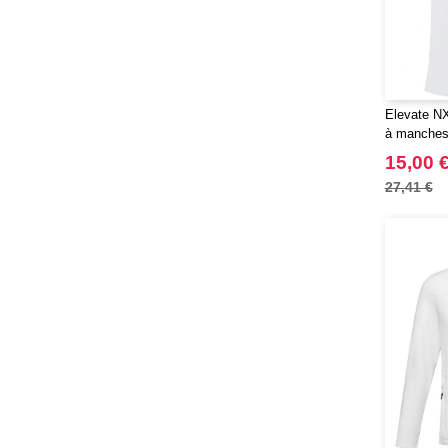
RFX™
(12)
RICA LEWIS
(16)
Regatta
(65)
Result
(96)
Elevate NX
Roly
(102)
à manches 
Roly WRK
(12)
recyclé G
15,00 
Russell
(20)
27,41 €
Russell Collection
(3)
SCX.design
(39)
SF Men
(13)
SF Mini
(6)
SF Women
(17)
STAC
(9)
Sans Étiquette
(1)
Seasons
(72)
Skinnifit
(16)