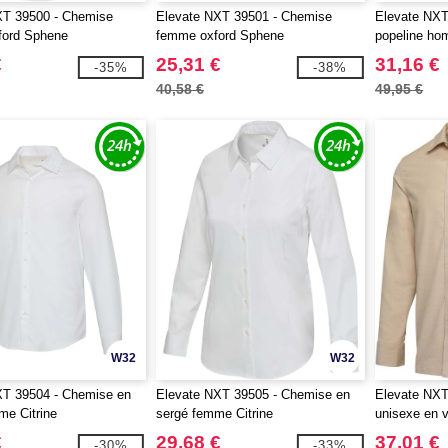
XT 39500 - Chemise
Elevate NXT 39501 - Chemise
Elevate NXT
ord Sphene
femme oxford Sphene
popeline ho
€
25,31 €
31,16 €
-35%
-38%
40,58 €
49,95 €
W32
W32
XT 39504 - Chemise en
Elevate NXT 39505 - Chemise en
Elevate NXT
e Citrine
sergé femme Citrine
unisexe en v
€
29,68 €
37,01 €
-30%
-33%