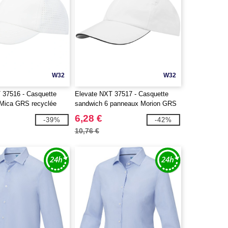
W32
W32
 37516 - Casquette
Elevate NXT 37517 - Casquette
Mica GRS recyclée
sandwich 6 panneaux Morion GRS
recyclée ajustable
6,28 €
-39%
-42%
10,76 €