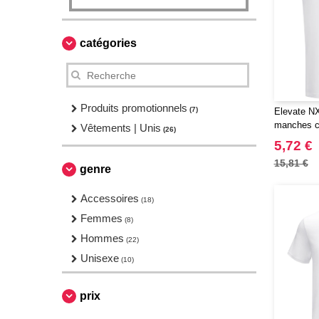
catégories
Produits promotionnels
(7)
Elevate NX
manches c
Vêtements | Unis
(26)
5,72 €
15,81 €
genre
Accessoires
(18)
Femmes
(8)
Hommes
(22)
Unisexe
(10)
prix