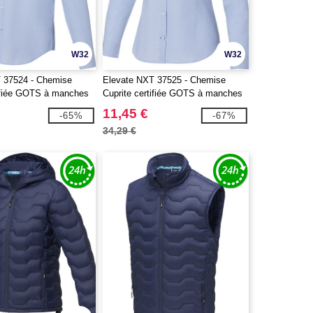
W32
W32
 37524 - Chemise
Elevate NXT 37525 - Chemise
tifiée GOTS à manches
Cuprite certifiée GOTS à manches
ur homme
longues pour femme
11,45 €
-65%
-67%
34,29 €