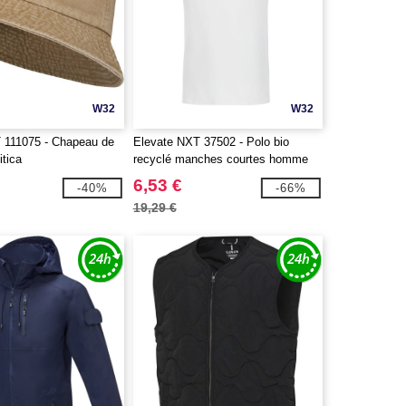
W32
W32
 111075 - Chapeau de
Elevate NXT 37502 - Polo bio
itica
recyclé manches courtes homme
Beryl
6,53 €
-40%
-66%
19,29 €