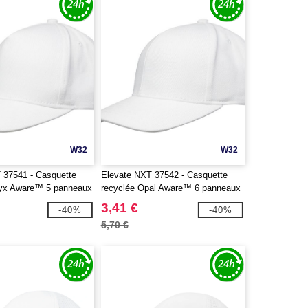
W32
W32
 37541 - Casquette
Elevate NXT 37542 - Casquette
nyx Aware™ 5 panneaux
recyclée Opal Aware™ 6 panneaux
3,41 €
-40%
-40%
5,70 €