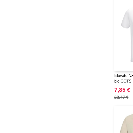
JHK
(65)
JUST T'S
(8)
Jack&Jones
(6)
JournalBooks
(6)
Just Cool
(45)
Karlowsky
(47)
Karst®
(4)
Kooduu
(4)
Korntex
(41)
Elevate NX
Label Serie
(2)
bio GOTS 
Larkwood
(15)
7,85 €
Larq
(4)
22,47 €
Luxe
(22)
Mantis
(32)
Marksman
(26)
Mepal
(23)