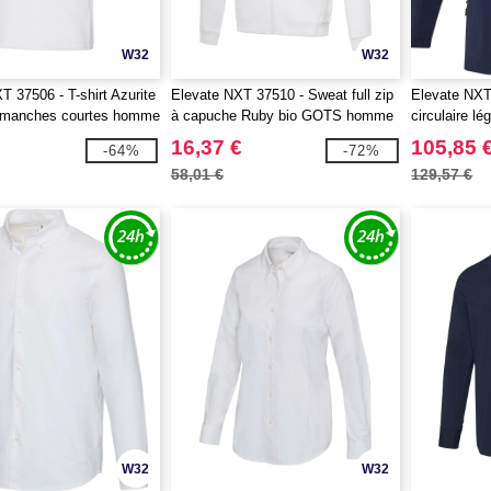
W32
W32
T 37506 - T-shirt Azurite
Elevate NXT 37510 - Sweat full zip
Elevate NXT
manches courtes homme
à capuche Ruby bio GOTS homme
circulaire l
GRS
16,37 €
105,85 
-64%
-72%
58,01 €
129,57 €
W32
W32