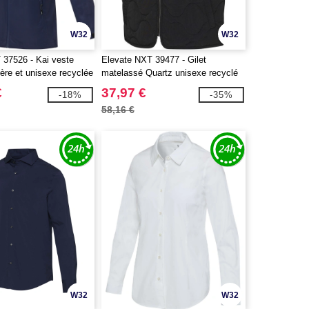
W32
W32
 37526 - Kai veste
Elevate NXT 39477 - Gilet
égère et unisexe recyclée
matelassé Quartz unisexe recyclé
certifié GRS
€
37,97 €
-18%
-35%
58,16 €
W32
W32