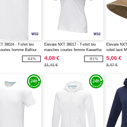
W32
W32
T 38024 - T-shirt bio
Elevate NXT 38017 - T-shirt bio
Elevate NXT
ourtes homme Balfour
manches courtes femme Kawartha
soleil lavé M
4,08 €
5,06 €
-64%
-81%
21,41 €
8,47 €