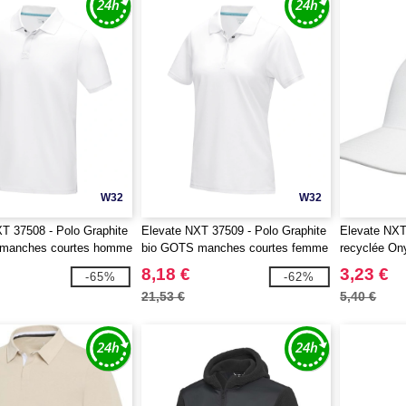
W32
W32
T 37508 - Polo Graphite
Elevate NXT 37509 - Polo Graphite
Elevate NXT
manches courtes homme
bio GOTS manches courtes femme
recyclée O
8,18 €
3,23 €
-65%
-62%
21,53 €
5,40 €