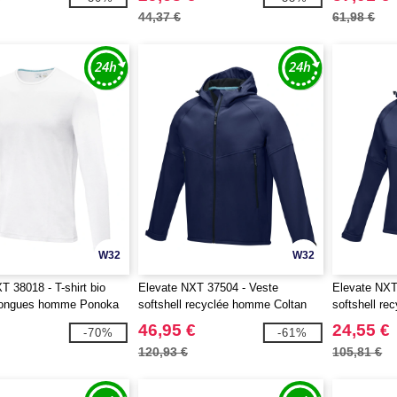
44,37 €
61,98 €
W32
W32
T 38018 - T-shirt bio
Elevate NXT 37504 - Veste
Elevate NXT
ongues homme Ponoka
softshell recyclée homme Coltan
softshell re
46,95 €
24,55 €
-70%
-61%
120,93 €
105,81 €