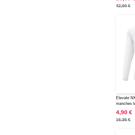
EgotierPro
(406)
42,60 €
Elevate
(23)
Elevate Essentials
(34)
Elevate Life
(51)
Elevate NXT
(48)
FRUIT OF THE LOOM VINTAGE
(4)
Finden & Hales
(16)
Flexfit
(136)
Front row
(9)
Fruit of the Loom
(43)
Gildan
(34)
Elevate NX
Graid™
manches l
(2)
Henbury
4,90 €
(21)
Herock
16,36 €
(30)
Herschel
(9)