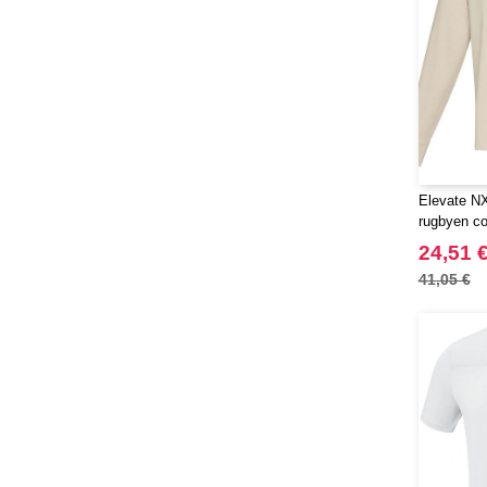
Moleskine
(45)
Mumbles
(35)
NEW MORNING STUDIOS
(30)
NEWGEN
(7)
Needen
(88)
Neutral
(49)
Ocean Bottle
(12)
Elevate NX
Originalhome
rugbyen co
(16)
unisexe
PF Concept
24,51 
(561)
Paredes
41,05 €
(7)
Parker
(27)
Pen Duick
(30)
Prixton
(30)
Produkt JACK & JONES
(10)
Promodoro
(12)
Quadra
(64)