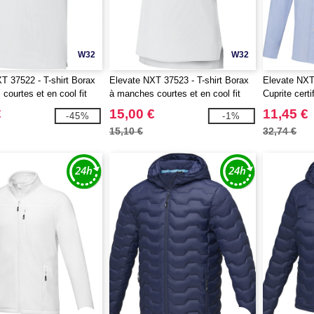
W32
W32
T 37522 - T-shirt Borax
Elevate NXT 37523 - T-shirt Borax
Elevate NXT
courtes et en cool fit
à manches courtes et en cool fit
Cuprite cer
RS pour homme
recyclé GRS pour femme
longues po
€
15,00 €
11,45 €
-45%
-1%
15,10 €
32,74 €