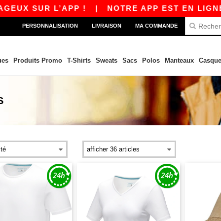
UR L’APP !
|
NOTRE APP EST EN LIGNE ! 10 €
PERSONNALISATION
LIVRAISON
MA COMMANDE
ues
Produits Promo
T-Shirts
Sweats
Sacs
Polos
Manteaux
Casque
S