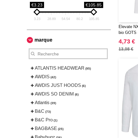
€3.23
€105.85
3.23
28.89
54.54
80.2
105.85
Elevate NX
bio GOTS 
marque
4,73 €
13,08 €
ATLANTIS HEADWEAR
(95)
AWDIS
(42)
AWDIS JUST HOODS
(6)
AWDIS SO DENIM
(6)
Atlantis
(39)
B&C
(73)
B&C Pro
(1)
BAGBASE
(25)
Babybugz
(26)