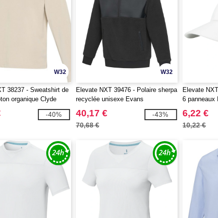
W32
W32
T 38237 - Sweatshirt de
Elevate NXT 39476 - Polaire sherpa
Elevate NXT
ton organique Clyde
recyclée unisexe Evans
6 panneaux 
ajustée
€
40,17 €
6,22 €
-40%
-43%
70,68 €
10,22 €