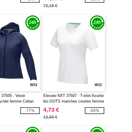
72,16 €
W32
W32
 37505 - Veste
Elevate NXT 37507 - T-shirt Azurite
cyclée femme Coltan
bio GOTS manches courtes femme
4,73 €
-77%
-65%
13,65 €