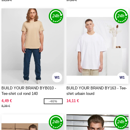
13,19 €
37,80 €
W1
W1
BUILD YOUR BRAND BYB010 -
BUILD YOUR BRAND BY163 - Tee-
Tee-shirt col rond 140
shirt urbain lourd
4,49 €
14,11 €
-46%
8,39 €