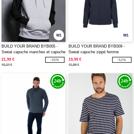
W1
W1
BUILD YOUR BRAND BYB005 -
BUILD YOUR BRAND BYB009 -
Sweat capuche manches et capuche
Sweat capuche zippé femme
contrastées
21,99 €
19,99 €
-45%
-52%
40,24 €
41,99 €