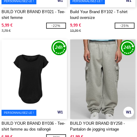
W1
W1
PERSONNALISEZ-LE !
PERSONNALISEZ-LE !
BUILD YOUR BRAND BY021 - Tee-
Build Your Brand BY102 - T-shirt
shirt femme
lourd oversize
5,99 €
9,99 €
-22%
-25%
7,70 €
13,30 €
W1
W1
PERSONNALISEZ-LE !
BUILD YOUR BRAND BY036 - Tee-
BUILD YOUR BRAND BY258 -
shirt femme au dos rallongé
Pantalon de jogging vintage
6,99 €
41,99 €