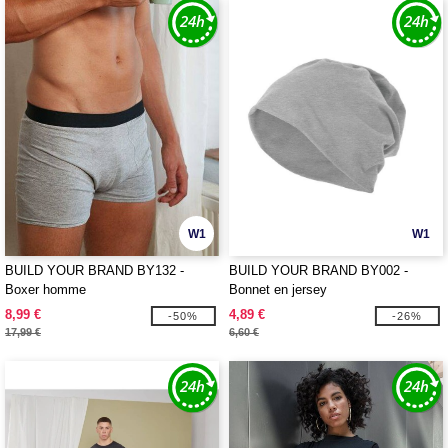
W1
W1
BUILD YOUR BRAND BY132 -
BUILD YOUR BRAND BY002 -
Boxer homme
Bonnet en jersey
8,99 €
4,89 €
-50%
-26%
17,99 €
6,60 €