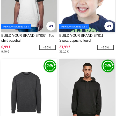
W1
W1
PERSONNALISEZ-LE !
PERSONNALISEZ-LE !
BUILD YOUR BRAND BY007 - Tee-
BUILD YOUR BRAND BY011 -
shirt baseball
Sweat capuche lourd
6,99 €
23,99 €
-26%
-23%
9,40 €
31,10 €