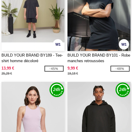
W1
W1
BUILD YOUR BRAND BY189 - Tee-
BUILD YOUR BRAND BY101 - Robe
shirt homme décoloré
manches retroussées
13,99 €
9,99 €
-45%
-48%
25,29 €
19,18 €