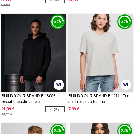
-26%
9,50 €
W1
W1
BUILD YOUR BRAND BYB006 -
BUILD YOUR BRAND BY211 - Tee-
Sweat capuche ample
shirt oversize femme
21,99 €
7,99 €
-45%
40,24 €