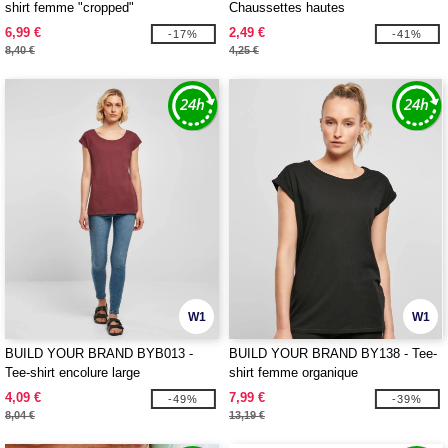
shirt femme "cropped"
Chaussettes hautes
6,99 €
2,49 €
-17%
-41%
8,40 €
4,25 €
W1
W1
BUILD YOUR BRAND BYB013 -
BUILD YOUR BRAND BY138 - Tee-
Tee-shirt encolure large
shirt femme organique
4,09 €
7,99 €
-49%
-39%
8,04 €
13,19 €