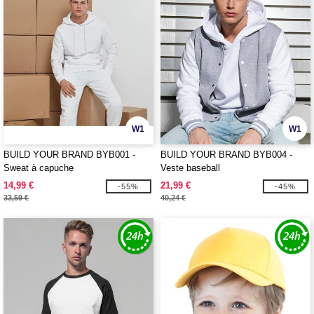
W1
W1
BUILD YOUR BRAND BYB001 -
BUILD YOUR BRAND BYB004 -
Sweat à capuche
Veste baseball
14,99 €
21,99 €
-55%
-45%
33,59 €
40,24 €