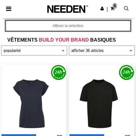
×
Appli Needen
0
Obtenir l'appli
|
Meilleurs prix sur l’app !
Affinez la selection
VÊTEMENTS
BUILD YOUR BRAND
BASIQUES