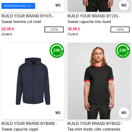
W1
W1
PERSONNALISEZ-LE !
BUILD YOUR BRAND BY075 -
BUILD YOUR BRAND BY215 -
Sweat homme col rond
Sweat capuche très lourd
20,99 €
38,99 €
-25%
-48%
27,90 €
74,40 €
W1
W1
BUILD YOUR BRAND BYB008 -
BUILD YOUR BRAND BYB022 -
Sweat capuche zippé
Tee-shirt bords côte contrastés