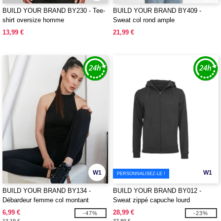
BUILD YOUR BRAND BY230 - Tee-
BUILD YOUR BRAND BY409 -
shirt oversize homme
Sweat col rond ample
13,99 €
21,99 €
W1
W1
PERSONNALISEZ-LE !
BUILD YOUR BRAND BY134 -
BUILD YOUR BRAND BY012 -
Débardeur femme col montant
Sweat zippé capuche lourd
6,99 €
28,99 €
-47%
-23%