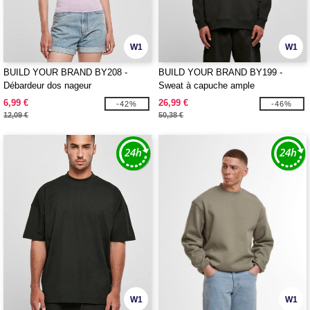
W1
W1
BUILD YOUR BRAND BY208 -
BUILD YOUR BRAND BY199 -
Débardeur dos nageur
Sweat à capuche ample
6,99 €
26,99 €
-42%
-46%
12,09 €
50,38 €
W1
W1