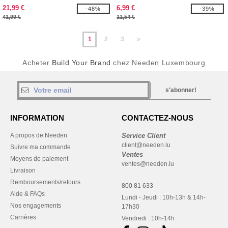
21,99 €
6,99 €
-48%
-39%
41,99 €
11,54 €
1
2
3
»
Acheter
Build Your Brand
chez Needen Luxembourg
s'abonner!
INFORMATION
CONTACTEZ-NOUS
A propos de Needen
Service Client
client@needen.lu
Suivre ma commande
Ventes
Moyens de paiement
ventes@needen.lu
Livraison
Remboursements/retours
800 81 633
Aide & FAQs
Lundi - Jeudi : 10h-13h & 14h-
Nos engagements
17h30
Carrières
Vendredi : 10h-14h