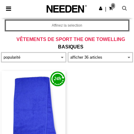
×
Appli Needen
0
Obtenir l'appli
|
Meilleurs prix sur l’app !
Affinez la selection
VÊTEMENTS DE SPORT THE ONE TOWELLING
BASIQUES