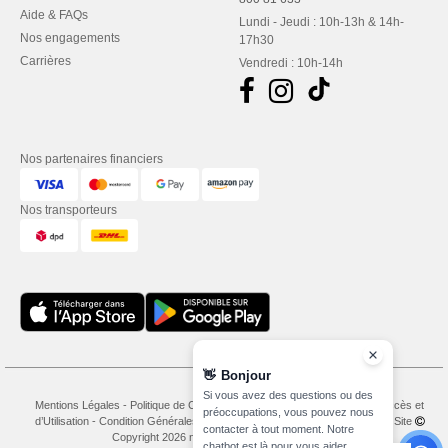
Aide & FAQs
Lundi - Jeudi : 10h-13h & 14h-
Nos engagements
17h30
Carrières
Vendredi : 10h-14h
Nos partenaires financiers
Nos transporteurs
👋
Bonjour
Si vous avez des questions ou des
Mentions Légales
-
Politique de Confidentialité
-
Conditions Générales d’Accès et
préoccupations, vous pouvez nous
d’Utilisation
-
Condition Générales d'Achat
-
Politique de Cookies
-
Plan du Site
contacter à tout moment. Notre
Copyright 2026 needen.lu - Tous droits réservés
chatbot est là pour vous aider.