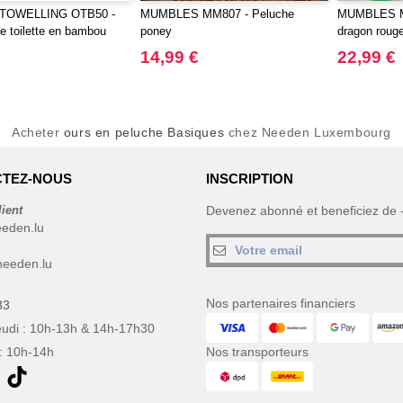
TOWELLING OTB50 -
MUMBLES MM807 - Peluche
MUMBLES M
de toilette en bambou
poney
dragon roug
14,99 €
22,99 €
Acheter
ours en peluche Basiques
chez Needen Luxembourg
TEZ-NOUS
INSCRIPTION
lient
Devenez abonné et beneficiez de
eeden.lu
eeden.lu
Nos partenaires financiers
33
eudi : 10h-13h & 14h-17h30
: 10h-14h
Nos transporteurs