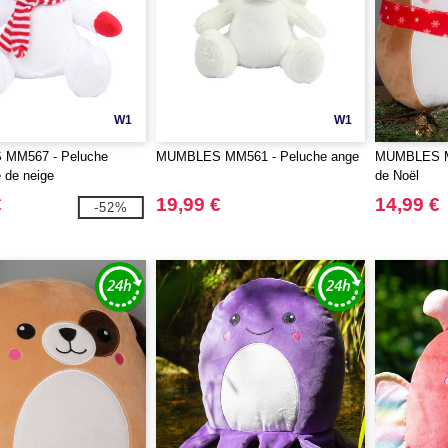
W1
W1
MM567 - Peluche
MUMBLES MM561 - Peluche ange
MUMBLES MM
de neige
de Noël
€
19,99 €
14,99 €
-52%