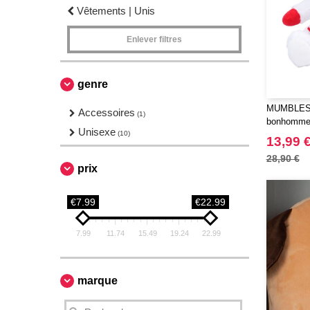
Vêtements | Unis
Enlever filtres
genre
MUMBLES 
Accessoires
(1)
bonhomme 
Unisexe
(10)
13,99 
28,90 €
prix
€7.99
€22.99
7.99
11.74
15.49
19.24
22.99
marque