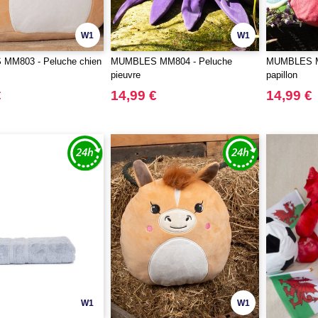
W1
W1
MM803 - Peluche chien
MUMBLES MM804 - Peluche
MUMBLES M
pieuvre
papillon
€
14,99 €
14,99 €
W1
W1