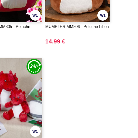
W1
W1
M805 - Peluche
MUMBLES MM806 - Peluche hibou
14,99 €
W1