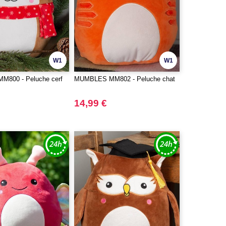
W1
W1
800 - Peluche cerf
MUMBLES MM802 - Peluche chat
14,99 €