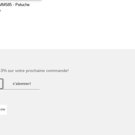
M585 - Peluche
e
 -3% sur votre prochaine commande!
s'abonner!