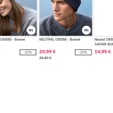
W1
W1
93055 - Bonnet
NEUTRAL O93056 - Bonnet
Neutral O9
SAFARI BU
€
20,99 €
14,99 €
-22%
-22%
26,90 €