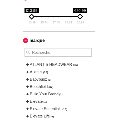
€13.99
€20.99
13.99
15.74
17.49
19.24
20.99
marque
ATLANTIS HEADWEAR
(35)
Atlantis
(19)
Babybugz
(2)
Beechfield
(67)
Build Your Brand
(1)
Elevate
(1)
Elevate Essentials
(13)
Elevate Life
(9)