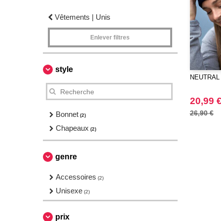
Vêtements | Unis
Enlever filtres
style
NEUTRAL O
20,99 
26,90 €
Bonnet
(2)
Chapeaux
(2)
genre
Accessoires
(2)
Unisexe
(2)
prix