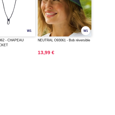
W1
W1
3062 - CHAPEAU
NEUTRAL O93061 - Bob réversible
CKET
13,99 €