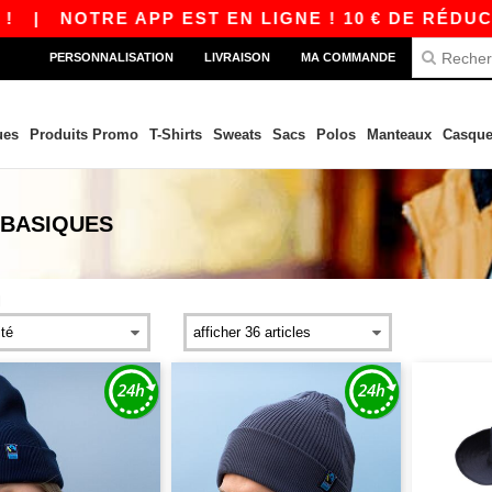
|
NOTRE APP EST EN LIGNE ! 10 € DE RÉDUCTI
PERSONNALISATION
LIVRAISON
MA COMMANDE
ues
Produits Promo
T-Shirts
Sweats
Sacs
Polos
Manteaux
Casque
BASIQUES
l