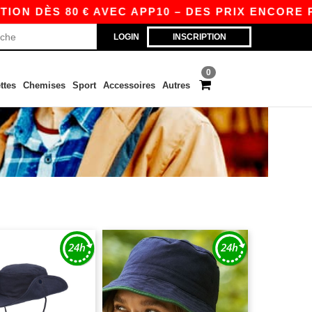
ON DÈS 80 € AVEC APP10 – DES PRIX ENCORE PL
LOGIN
INSCRIPTION
0
ttes
Chemises
Sport
Accessoires
Autres