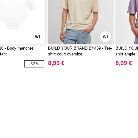
W1
W1
0 - Body manches
BUILD YOUR BRAND BY439 - Tee-
BUILD YOUR
fant
shirt court oversize
shirt ample
8,99 €
8,99 €
-32%