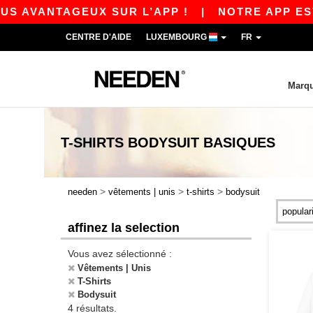
S AVANTAGEUX SUR L’APP !
|
NOTRE APP EST E
CENTRE D'AIDE
LUXEMBOURG
FR
Marq
T-SHIRTS BODYSUIT
BASIQUES
>
>
>
needen
vêtements | unis
t-shirts
bodysuit
affinez la selection
Vous avez sélectionné :
Vêtements | Unis
T-Shirts
Bodysuit
4 résultats.