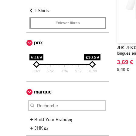
T-Shirts
Enlever filtres
prix
JHK JHK11
longues en
€3.69
€10.99
3,69 €
5,40 €
3.69
5.52
7.34
9.17
10.99
marque
Build Your Brand
(3)
JHK
(1)