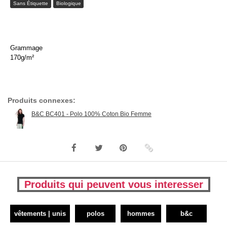
Sans Étiquette
Biologique
Grammage
170g/m²
Produits connexes:
B&C BC401 - Polo 100% Coton Bio Femme
Produits qui peuvent vous interesser
vêtements | unis
polos
hommes
b&c