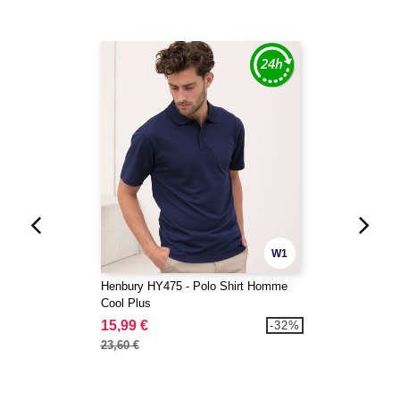
W1
Henbury HY475 - Polo Shirt Homme
Cool Plus
15,99 €
-32%
23,60 €