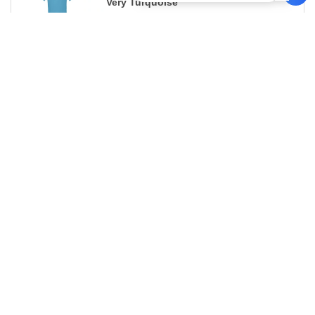
Very Turquoise
Taille
1-11
12-35
36 +
Stock
Qté
12.99
10.99
8.99
80
S
€
€
€
12.99
10.99
8.99
35
M
€
€
€
12.99
10.99
8.99
88
L
€
€
€
12.99
10.99
8.99
20
XL
€
€
€
12.99
10.99
8.99
38
2XL
€
€
€
12.99
10.99
8.99
136
3XL
€
€
€
0
ARTICLES
0.00
€