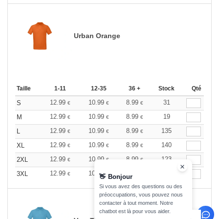
Urban Orange
Taille
1-11
12-35
36 +
Stock
Qté
12.99
10.99
8.99
31
S
€
€
€
12.99
10.99
8.99
19
M
€
€
€
12.99
10.99
8.99
135
L
€
€
€
12.99
10.99
8.99
140
XL
€
€
€
12.99
10.99
8.99
123
2XL
€
€
€
12.99
10.99
8.99
23
3XL
€
€
€
👋
Bonjour
Si vous avez des questions ou des
préoccupations, vous pouvez nous
contacter à tout moment. Notre
chatbot est là pour vous aider.