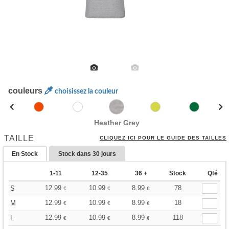
couleurs
choisissez la couleur
Heather Grey
TAILLE
CLIQUEZ ICI POUR LE GUIDE DES TAILLES
En Stock
Stock dans
30 jours
1-11
12-35
36 +
Stock
Qté
12.99
10.99
8.99
78
S
€
€
€
12.99
10.99
8.99
18
M
€
€
€
12.99
10.99
8.99
118
L
€
€
€