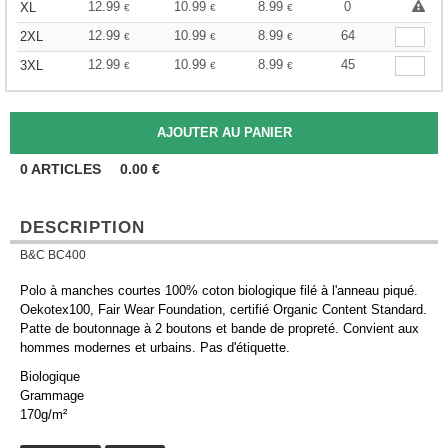
12.99
10.99
8.99
0
XL
€
€
€
12.99
10.99
8.99
64
2XL
€
€
€
12.99
10.99
8.99
45
3XL
€
€
€
0
ARTICLES
0.00
€
DESCRIPTION
B&C BC400
Polo à manches courtes 100% coton biologique filé à l'anneau piqué.
Oekotex100, Fair Wear Foundation, certifié Organic Content Standard.
Patte de boutonnage à 2 boutons et bande de propreté. Convient aux
hommes modernes et urbains. Pas d'étiquette.
Biologique
Grammage
170g/m²