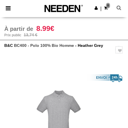
×
Appli Needen
0
Obtenir l'appli
|
Meilleurs prix sur l’app !
8.99€
À partir de
13,74 €
Prix public
B&C
BC400 - Polo 100% Bio Homme
- Heather Grey
Previous
Next