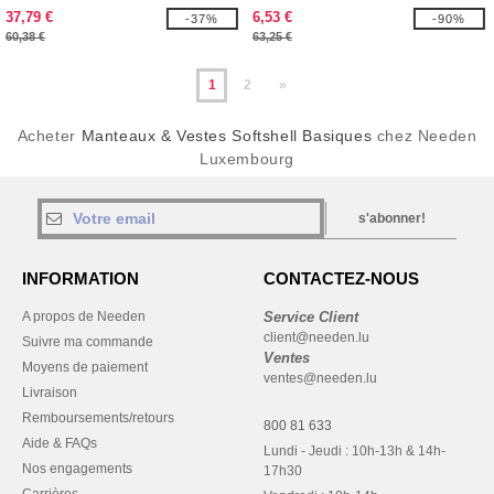
37,79 €
6,53 €
-37%
-90%
60,38 €
63,25 €
1
2
»
Acheter
Manteaux & Vestes Softshell Basiques
chez Needen
Luxembourg
s'abonner!
INFORMATION
CONTACTEZ-NOUS
A propos de Needen
Service Client
client@needen.lu
Suivre ma commande
Ventes
Moyens de paiement
ventes@needen.lu
Livraison
Remboursements/retours
800 81 633
Aide & FAQs
Lundi - Jeudi : 10h-13h & 14h-
Nos engagements
17h30