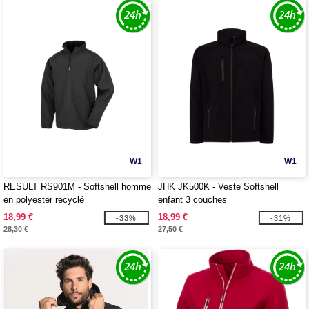
W1
W1
RESULT RS901M - Softshell homme
JHK JK500K - Veste Softshell
en polyester recyclé
enfant 3 couches
18,99 €
18,99 €
-33%
-31%
28,30 €
27,50 €