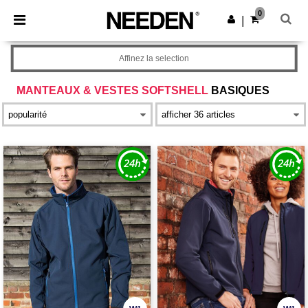
×
Appli Needen
0
Obtenir l'appli
|
Meilleurs prix sur l’app !
Affinez la selection
MANTEAUX & VESTES SOFTSHELL
BASIQUES