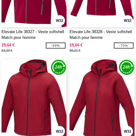
W32
W32
Elevate Life 38327 - Veste softshell
Elevate Life 38328 - Veste softshell
Match pour homme
Match pour femme
19,64 €
19,64 €
-69%
-70%
63,33 €
66,21 €
W32
W32