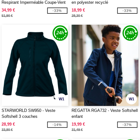
Respirant Imperméable Coupe-Vent
en polyester recyclé
34,99 €
18,99 €
-33%
-33%
51,90 €
28,30 €
W1
W1
STARWORLD SW950 - Veste
REGATTA RGA732 - Veste Softshell
Softshell 3 couches
enfant
28,99 €
19,99 €
-14%
-37%
33,80 €
31,49 €