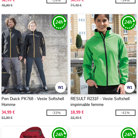
-28%
-34%
45,90 €
77,40 €
W1
W1
Pen Duick PK768 - Veste Softshell
RESULT R231F - Veste Softshell
Homme
imprimable femme
34,99 €
18,99 €
-33%
-41%
51,90 €
32,40 €