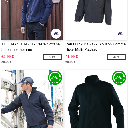
W1
W1
TEE JAYS TJ9510 - Veste Softshell
Pen Duick PK535 - Blouson Homme
3 couches homme
Hiver Multi-Poches
62,99 €
41,99 €
-21%
-40%
80,20 €
69,90 €