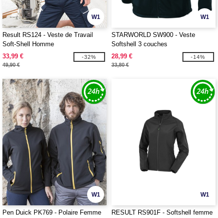
W1
W1
Result RS124 - Veste de Travail
STARWORLD SW900 - Veste
Soft-Shell Homme
Softshell 3 couches
33,99 €
28,99 €
-32%
-14%
49,90 €
33,80 €
W1
W1
Pen Duick PK769 - Polaire Femme
RESULT RS901F - Softshell femme