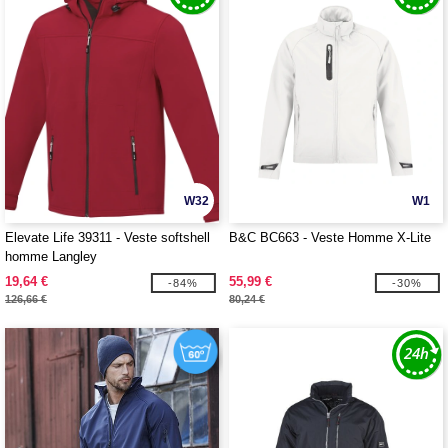
W32
W1
Elevate Life 39311 - Veste softshell
B&C BC663 - Veste Homme X-Lite
homme Langley
19,64 €
55,99 €
-84%
-30%
126,66 €
80,24 €