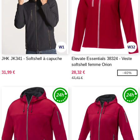
W1
W32
JHK JK341 - Softshell à capuche
Elevate Essentials 38324 - Veste
softshell femme Orion
31,99 €
28,32 €
-40%
47,41 €