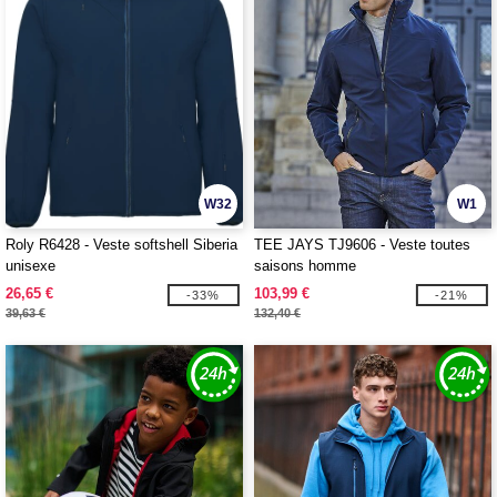
W32
W1
Roly R6428 - Veste softshell Siberia
TEE JAYS TJ9606 - Veste toutes
unisexe
saisons homme
26,65 €
103,99 €
-33%
-21%
39,63 €
132,40 €