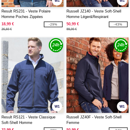
W1
W1
Result RS231 - Veste Polaire
Russell JZ140 - Veste Soft-Shell
Homme Poches Zippées
Homme Léger&Respirant
18,99 €
50,99 €
-29%
-43%
26,60 €
89,00 €
W1
W1
Result RS121 - Veste Classique
Russell JZ40F - Veste Soft-Shell
Soft-Shell Homme
Femme
32,99 €
50,99 €