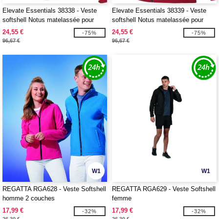
Elevate Essentials 38338 - Veste
Elevate Essentials 38339 - Veste
softshell Notus matelassée pour
softshell Notus matelassée pour
homme
femme
24,55 €
24,55 €
-75%
-75%
96,67 €
96,67 €
W1
W1
REGATTA RGA628 - Veste Softshell
REGATTA RGA629 - Veste Softshell
homme 2 couches
femme
17,99 €
17,99 €
-32%
-32%