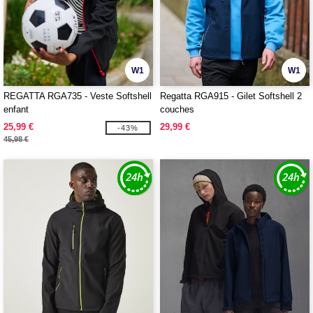
W1
W1
REGATTA RGA735 - Veste Softshell
Regatta RGA915 - Gilet Softshell 2
enfant
couches
25,99 €
29,99 €
-43%
45,98 €