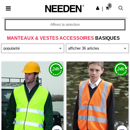
×
Appli Needen
0
Obtenir l'appli
|
Meilleurs prix sur l’app !
Affinez la selection
MANTEAUX & VESTES ACCESSOIRES
BASIQUES