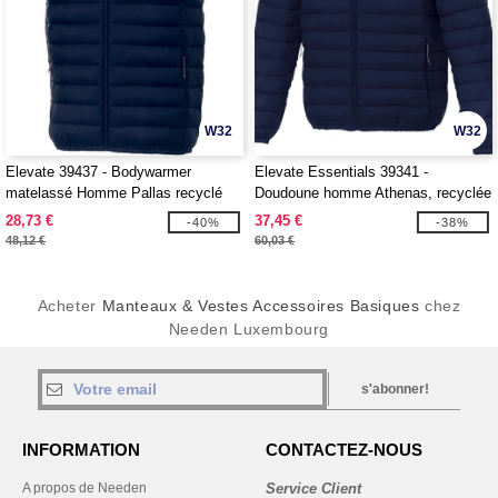
W32
W32
Elevate 39437 - Bodywarmer
Elevate Essentials 39341 -
matelassé Homme Pallas recyclé
Doudoune homme Athenas, recyclée
28,73 €
37,45 €
-40%
-38%
48,12 €
60,03 €
Acheter
Manteaux & Vestes Accessoires Basiques
chez
Needen Luxembourg
s'abonner!
INFORMATION
CONTACTEZ-NOUS
A propos de Needen
Service Client