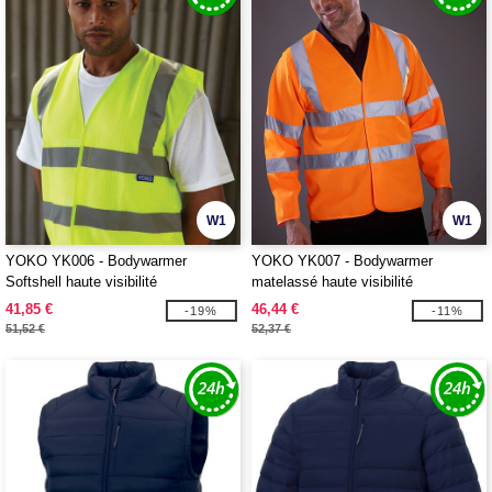
W1
W1
YOKO YK006 - Bodywarmer
YOKO YK007 - Bodywarmer
Softshell haute visibilité
matelassé haute visibilité
41,85 €
46,44 €
-19%
-11%
51,52 €
52,37 €