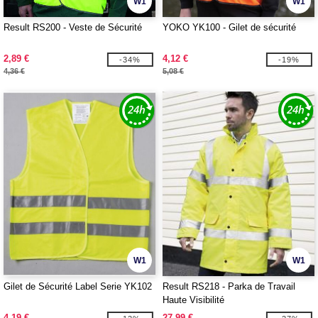
W1
W1
Result RS200 - Veste de Sécurité
YOKO YK100 - Gilet de sécurité
2,89 €
4,12 €
-34%
-19%
4,36 €
5,08 €
W1
W1
Gilet de Sécurité Label Serie YK102
Result RS218 - Parka de Travail
Haute Visibilité
4,19 €
27,99 €