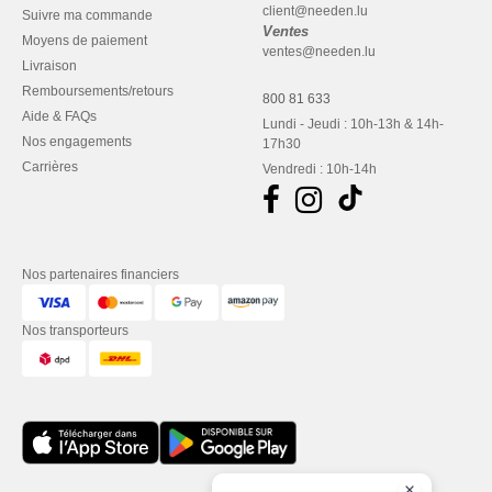
client@needen.lu
Suivre ma commande
Ventes
Moyens de paiement
ventes@needen.lu
Livraison
Remboursements/retours
800 81 633
Aide & FAQs
Lundi - Jeudi : 10h-13h & 14h-
Nos engagements
17h30
Carrières
Vendredi : 10h-14h
Nos partenaires financiers
Nos transporteurs