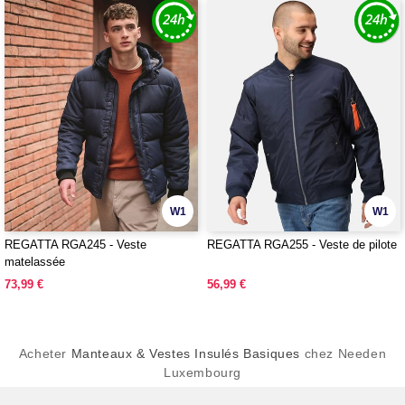
W1
W1
REGATTA RGA245 - Veste
REGATTA RGA255 - Veste de pilote
matelassée
73,99 €
56,99 €
Acheter
Manteaux & Vestes Insulés Basiques
chez Needen
Luxembourg