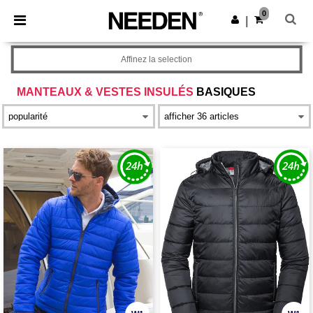
×
Appli Needen
0
Obtenir l'appli
|
Meilleurs prix sur l’app !
Affinez la selection
MANTEAUX & VESTES INSULÉS
BASIQUES