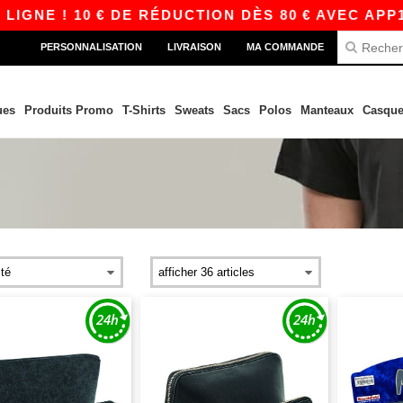
 10 € DE RÉDUCTION DÈS 80 € AVEC APP10 – D
PERSONNALISATION
LIVRAISON
MA COMMANDE
ues
Produits Promo
T-Shirts
Sweats
Sacs
Polos
Manteaux
Casque