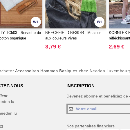
W1
W1
Y TC503 - Serviette de
BEECHFIELD BF397R - Mitaines
KORNTEX KX
 coton organique
aux couleurs vives
réfléchissan
3,79 €
2,69 €
Acheter
Accessoires Hommes Basiques
chez Needen Luxembour
TEZ-NOUS
INSCRIPTION
lient
Devenez abonné et beneficiez de
eeden.lu
eeden.lu
Nos partenaires financiers
33