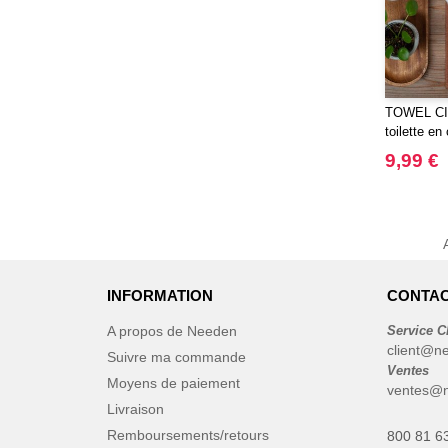
TOWEL CIT
toilette en
9,99 €
INFORMATION
CONTAC
A propos de Needen
Service C
client@n
Suivre ma commande
Ventes
Moyens de paiement
ventes@n
Livraison
Remboursements/retours
800 81 6