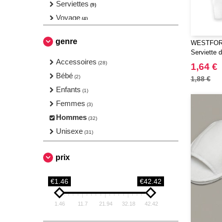
Serviettes
(9)
Voyage
(4)
genre
WESTFORD
Serviette d
Accessoires
(28)
1,64 €
Bébé
(2)
1,88 €
Enfants
(1)
Femmes
(3)
Hommes
(32)
Unisexe
(31)
prix
€1.46
€42.42
1.46
11.7
21.94
32.18
42.42