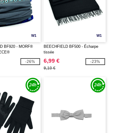
W1
W1
D BF920 - MORF®
BEECHFIELD BF500 - Écharpe
ECE®
tissée
6,99 €
-26%
-23%
9,10 €