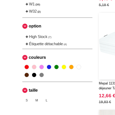
W1
5,18 €
(30)
W32
(2)
option
High Stock
(7)
Étiquette détachable
(4)
couleurs
Mepal 1131
déjeuner T
taille
12,66 
S
M
L
19,83 €