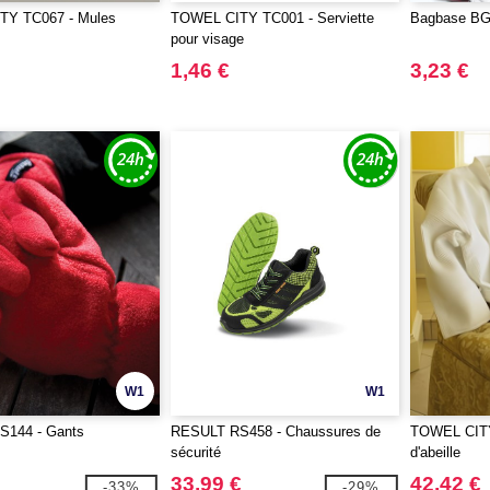
Y TC067 - Mules
TOWEL CITY TC001 - Serviette
Bagbase BG0
pour visage
1,46 €
3,23 €
W1
W1
144 - Gants
RESULT RS458 - Chaussures de
TOWEL CITY 
sécurité
d'abeille
33,99 €
42,42 €
-33%
-29%