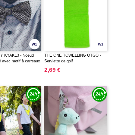
W1
W1
 KYAK13 - Noeud
THE ONE TOWELLING OTGO -
lé avec motif à carreaux
Serviette de golf
2,69 €