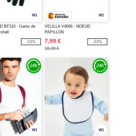
W1
W1
 BF310 - Gants de
VELILLA V4006 - NOEUD
tshell
PAPILLON
7,99 €
-23%
-23%
10,40 €
W1
W1