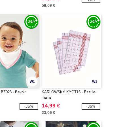
58,09 €
W1
W1
Z023 - Bavoir
KARLOWSKY KYGT16 - Essuie-
mains
14,99 €
-35%
-35%
23,09 €