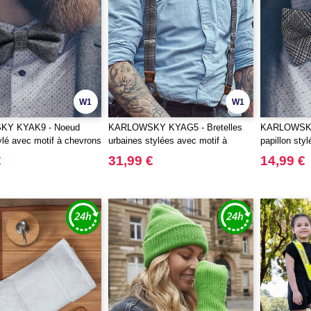
W1
W1
Y KYAK9 - Noeud
KARLOWSKY KYAG5 - Bretelles
KARLOWSKY
tylé avec motif à chevrons
urbaines stylées avec motif à
papillon sty
e
carreaux (glencheck)
(glencheck)
€
31,99 €
14,99 €