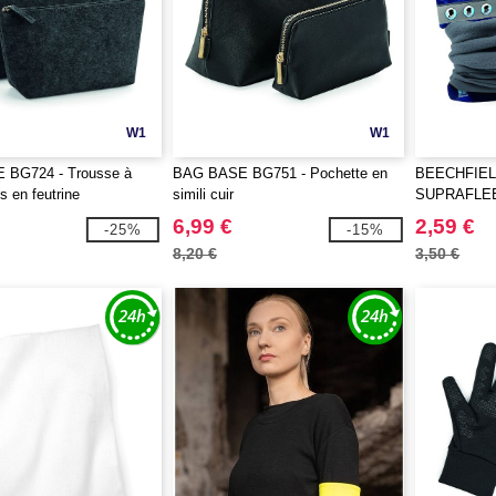
W1
W1
BG724 - Trousse à
BAG BASE BG751 - Pochette en
BEECHFIEL
s en feutrine
simili cuir
SUPRAFLE
6,99 €
2,59 €
-25%
-15%
8,20 €
3,50 €