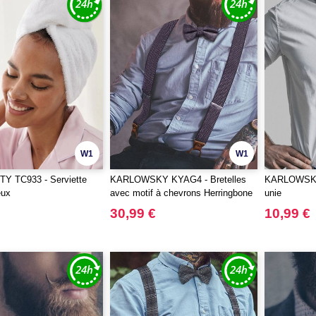
W1
W1
Y TC933 - Serviette
KARLOWSKY KYAG4 - Bretelles
KARLOWSKY
eux
avec motif à chevrons Herringbone
unie
30,99 €
10,99 €