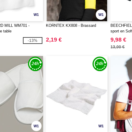
W1
W1
 MILL WM701 -
KORNTEX KX808 - Brassard
BEECHFIELD
e table
sport en Sof
2,19 €
9,98 €
-13%
13,00 €
W1
W1