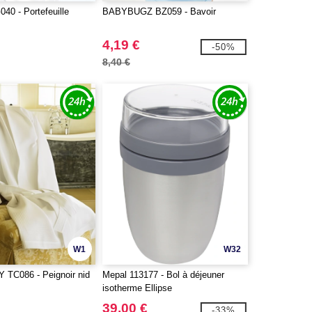
40 - Portefeuille
BABYBUGZ BZ059 - Bavoir
4,19 €
-50%
8,40 €
W1
W32
TC086 - Peignoir nid
Mepal 113177 - Bol à déjeuner
isotherme Ellipse
39,00 €
-33%