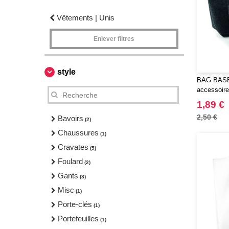
Vêtements | Unis
Enlever filtres
style
BAG BASE 
accessoire
1,89 €
2,50 €
Bavoirs
(2)
Chaussures
(1)
Cravates
(5)
Foulard
(2)
Gants
(3)
Misc
(1)
Porte-clés
(1)
Portefeuilles
(1)