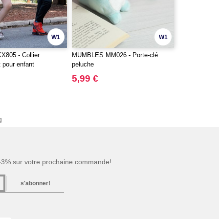
W1
W1
805 - Collier
MUMBLES MM026 - Porte-clé
t pour enfant
peluche
5,99 €
g
 -3% sur votre prochaine commande!
s'abonner!