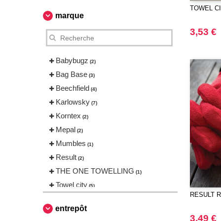
TOWEL CIT
marque
3,53 €
Babybugz
(2)
Bag Base
(3)
Beechfield
(4)
Karlowsky
(7)
Korntex
(2)
Mepal
(2)
Mumbles
(1)
Result
(2)
THE ONE TOWELLING
(1)
Towel city
(5)
RESULT RS
VELILLA
(1)
entrepôt
Westford mill
(2)
3,49 €