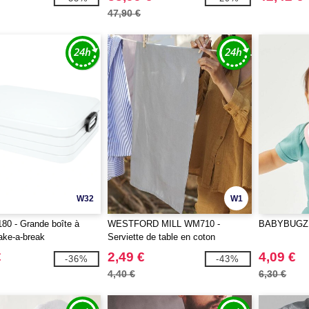
47,90 €
W32
W1
80 - Grande boîte à
WESTFORD MILL WM710 -
BABYBUGZ B
ake-a-break
Serviette de table en coton
organique
€
2,49 €
4,09 €
-36%
-43%
4,40 €
6,30 €