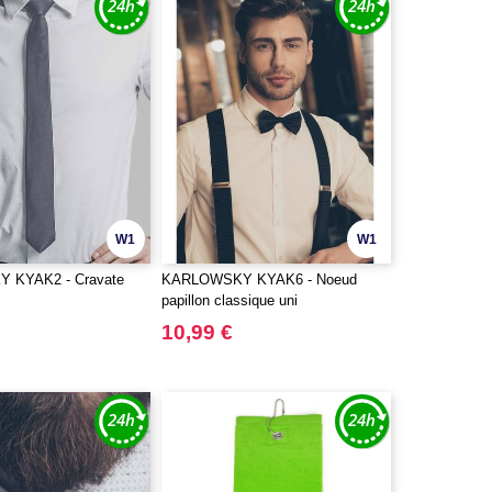
W1
W1
 KYAK2 - Cravate
KARLOWSKY KYAK6 - Noeud
papillon classique uni
10,99 €