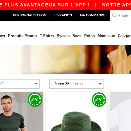
 AVANTAGEUX SUR L’APP !
|
NOTRE APP EST EN
PERSONNALISATION
LIVRAISON
MA COMMANDE
ues
Produits Promo
T-Shirts
Sweats
Sacs
Polos
Manteaux
Casque