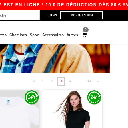
 LIGNE ! 10 € DE RÉDUCTION DÈS 80 € AVEC AP
LOGIN
INSCRIPTION
0
ttes
Chemises
Sport
Accessoires
Autres
«
1
2
3
4
114
»