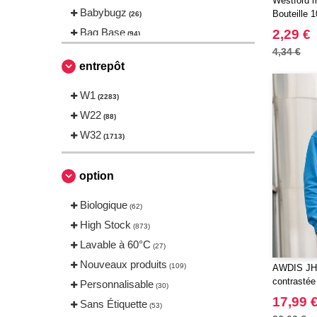
Westford m
Babybugz
Bouteille 
(26)
Bag Base
2,29 €
(94)
Beechfield
4,34 €
(160)
entrepôt
Bella+Canvas
(23)
Black&Match
W1
(6)
(2283)
Build Your Brand
W22
(105)
(88)
CASE LOGIC
W32
(17)
(1713)
CLUBCLASS
(2)
CamelBak
(3)
option
CamelBak®
(4)
Biologique
(62)
Chipolo
(2)
High Stock
(873)
Craghoppers
(14)
Lavable à 60°C
(27)
ECOLOGIE
(6)
Nouveaux produits
(109)
AWDIS JH0
ESTEX
(12)
contrastée
Personnalisable
(30)
ET SI ON L'APPELAIT FRANCIS
17,99 
Sans Étiquette
(3)
(53)