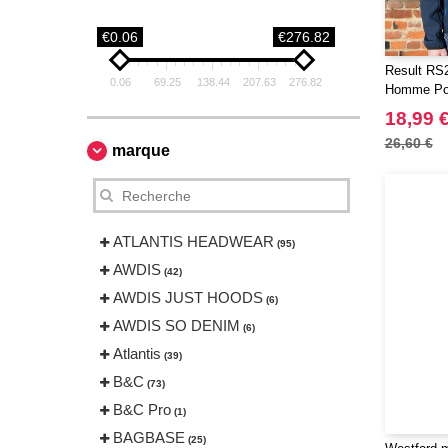
€0.06
€276.82
Result RS2
0.06
69.25
138.44
207.63
276.82
Homme Po
18,99 
26,60 €
marque
ATLANTIS HEADWEAR
(95)
AWDIS
(42)
AWDIS JUST HOODS
(6)
AWDIS SO DENIM
(6)
Atlantis
(39)
B&C
(73)
B&C Pro
(1)
BAGBASE
(25)