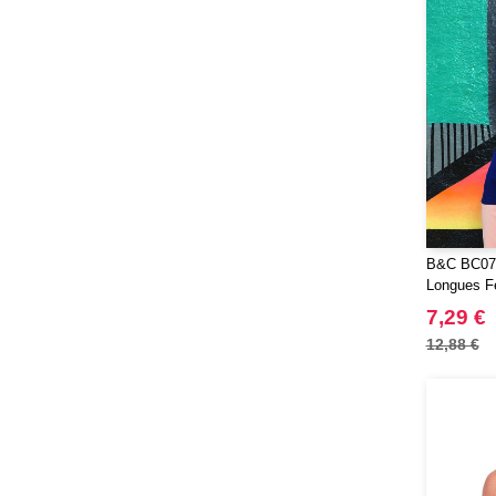
JHK
(65)
JUST T'S
(8)
Jack&Jones
(6)
JournalBooks
(6)
Just Cool
(45)
Karlowsky
(47)
Karst®
(4)
Kooduu
(4)
B&C BC071
Korntex
(41)
Longues F
Label Serie
(2)
7,29 €
Larkwood
(15)
12,88 €
Larq
(4)
Luxe
(22)
Mantis
(32)
Marksman
(26)
Mepal
(23)