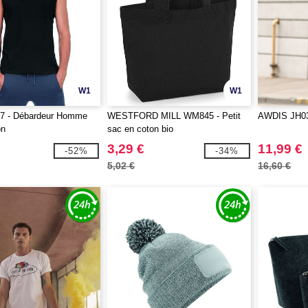
W1
W1
 - Débardeur Homme
WESTFORD MILL WM845 - Petit
AWDIS JH030
on
sac en coton bio
3,29 €
11,99 €
-52%
-34%
5,02 €
16,60 €