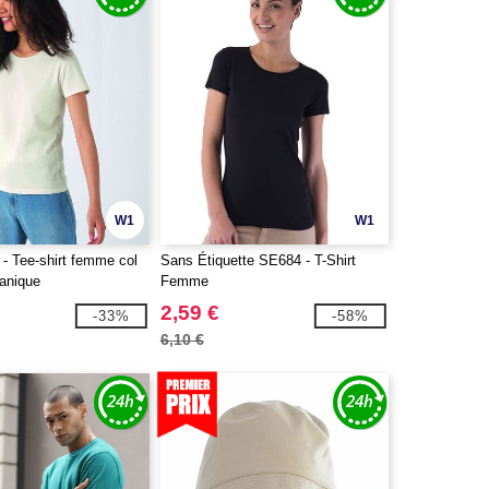
W1
W1
 Tee-shirt femme col
Sans Étiquette SE684 - T-Shirt
ganique
Femme
2,59 €
-33%
-58%
6,10 €