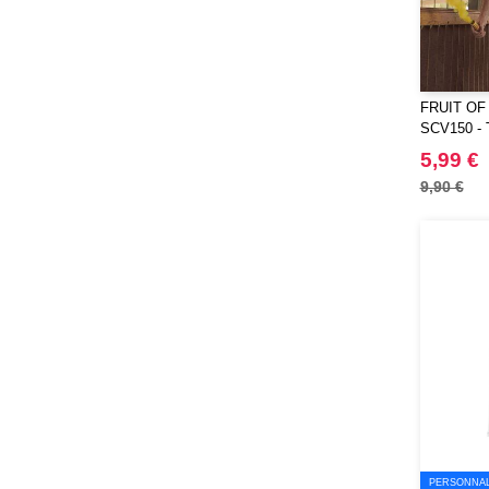
RFX™
(12)
RICA LEWIS
(16)
Regatta
(65)
FRUIT OF
Result
(96)
SCV150 - 
Roly
FRUIT OF
(102)
5,99 €
Roly WRK
(12)
9,90 €
Russell
(20)
Russell Collection
(3)
SCX.design
(39)
SF Men
(13)
SF Mini
(6)
SF Women
(17)
STAC
(9)
Sans Étiquette
(1)
Seasons
(72)
Skinnifit
PERSONNALI
(16)