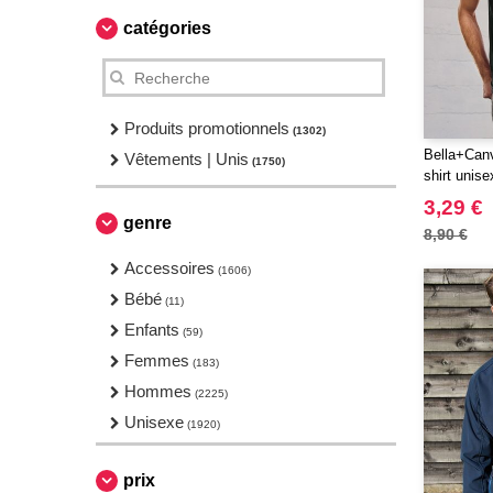
catégories
Produits promotionnels
(1302)
Bella+Can
Vêtements | Unis
(1750)
shirt unise
3,29 €
genre
8,90 €
Accessoires
(1606)
Bébé
(11)
Enfants
(59)
Femmes
(183)
Hommes
(2225)
Unisexe
(1920)
prix