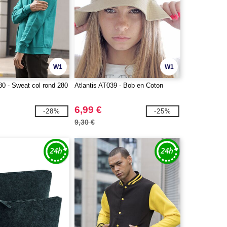
W1
W1
 - Sweat col rond 280
Atlantis AT039 - Bob en Coton
6,99 €
-28%
-25%
9,30 €