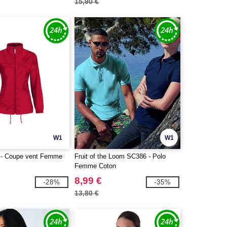
15,90 €
W1
W1
- Coupe vent Femme
Fruit of the Loom SC386 - Polo
Femme Coton
8,99 €
-28%
-35%
13,80 €