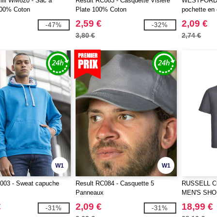
ill WM620 - Sac à
Result RC083 - Casquette Visière
WESTFORD M
100% Coton
Plate 100% Coton
pochette en
2,59 €
2,09 €
-47%
-32%
3,80 €
2,74 €
W1
W1
03 - Sweat capuche
Result RC084 - Casquette 5
RUSSELL C
Panneaux
MEN'S SHO
POLYCOTTO
€
2,09 €
18,99 €
-31%
-31%