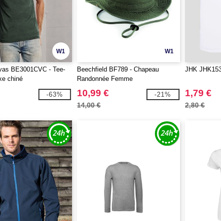
W1
W1
vas BE3001CVC - Tee-
Beechfield BF789 - Chapeau
JHK JHK153 
xe chiné
Randonnée Femme
10,99 €
1,79 €
-63%
-21%
14,00 €
2,80 €