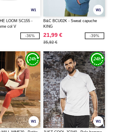
W1
W1
THE LOOM SC155 -
B&C BCU02K - Sweat capuche
emme col V
KING
21,99 €
-36%
-39%
35,92 €
W1
W1