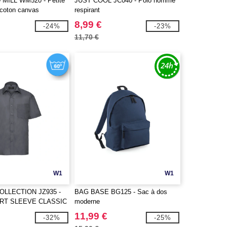
ILL WM520 - Petite
JUST COOL JC040 - Polo homme
 coton canvas
respirant
8,99 €
-24%
-23%
11,70 €
W1
W1
OLLECTION JZ935 -
BAG BASE BG125 - Sac à dos
RT SLEEVE CLASSIC
moderne
N POPLIN SHIRT
11,99 €
-32%
-25%