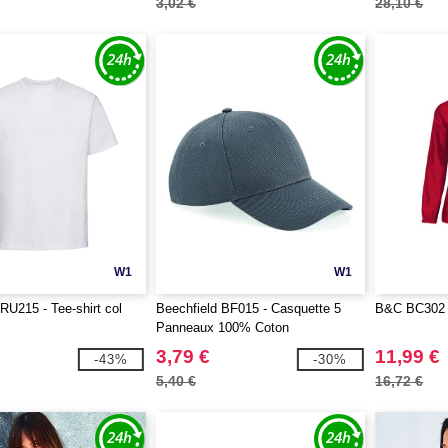
3,02 €
28,10 €
W1
W1
U215 - Tee-shirt col
Beechfield BF015 - Casquette 5
B&C BC302 
Panneaux 100% Coton
3,79 €
11,99 €
-43%
-30%
5,40 €
16,72 €