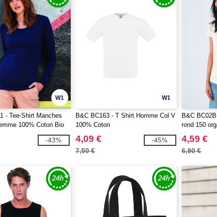
W1
W1
 - Tee-Shirt Manches
B&C BC163 - T Shirt Homme Col V
B&C BC02B -
emme 100% Coton Bio
100% Coton
rond 150 or
4,09 €
4,59 €
-43%
-45%
7,50 €
6,90 €