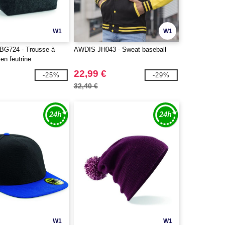
W1
W1
G724 - Trousse à
AWDIS JH043 - Sweat baseball
en feutrine
22,99 €
-25%
-29%
32,40 €
W1
W1