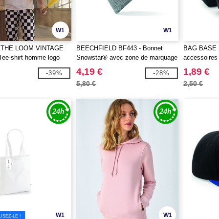
W1
W1
 THE LOOM VINTAGE
BEECHFIELD BF443 - Bonnet
BAG BASE B
Tee-shirt homme logo
Snowstar® avec zone de marquage
accessoires 
 THE LOOM VINTAGE
4,19 €
1,89 €
-39%
-28%
5,80 €
2,50 €
W1
W1
SEZ-LE !