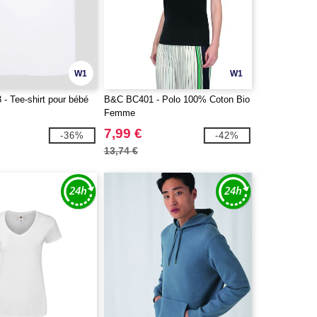
W1
W1
- Tee-shirt pour bébé
B&C BC401 - Polo 100% Coton Bio
Femme
7,99 €
-36%
-42%
13,74 €