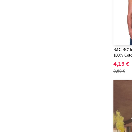
Moleskine
(45)
Mumbles
(35)
NEW MORNING STUDIOS
(30)
NEWGEN
(7)
Needen
(88)
Neutral
B&C BC157
(49)
100% Cot
Ocean Bottle
(12)
4,19 €
Originalhome
(16)
8,80 €
PF Concept
(561)
Paredes
(7)
Parker
(27)
Pen Duick
(30)
Prixton
(30)
Produkt JACK & JONES
(10)
Promodoro
(12)
Quadra
(64)