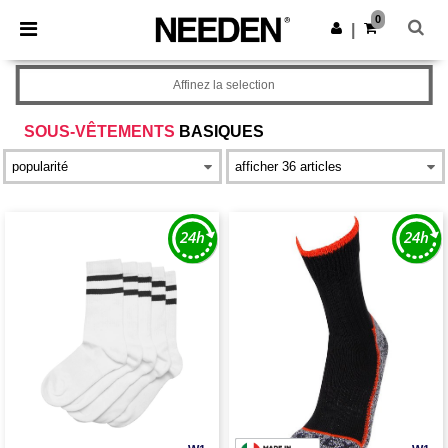
×
Appli Needen
0
Obtenir l'appli
|
Meilleurs prix sur l’app !
Affinez la selection
SOUS-VÊTEMENTS
BASIQUES