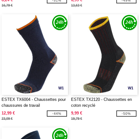
-51%
-49%
16,79 €
13,63 €
W1
W1
ESTEX TX6004 - Chaussettes pour
ESTEX TX2120 - Chaussettes en
chaussures de travail
coton recyclé
12,99 €
9,99 €
-44%
-50%
23,09 €
19,79 €