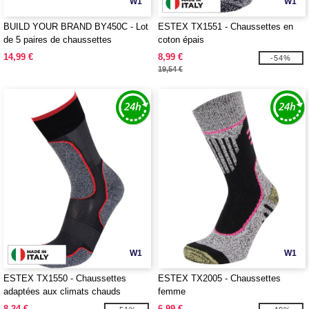
W1
W1
BUILD YOUR BRAND BY450C - Lot
ESTEX TX1551 - Chaussettes en
de 5 paires de chaussettes
coton épais
14,99 €
8,99 €
-54%
19,54 €
W1
W1
ESTEX TX1550 - Chaussettes
ESTEX TX2005 - Chaussettes
adaptées aux climats chauds
femme
8,24 €
6,99 €