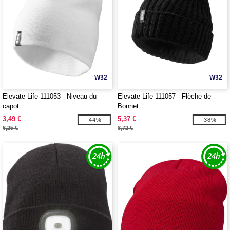
W32
W32
Elevate Life 111053 - Niveau du
Elevate Life 111057 - Flèche de
capot
Bonnet
3,49 €
5,37 €
-44%
-38%
6,25 €
8,72 €