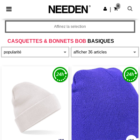
×
Appli Needen
0
Obtenir l'appli
|
Meilleurs prix sur l’app !
Affinez la selection
CASQUETTES & BONNETS BOB
BASIQUES