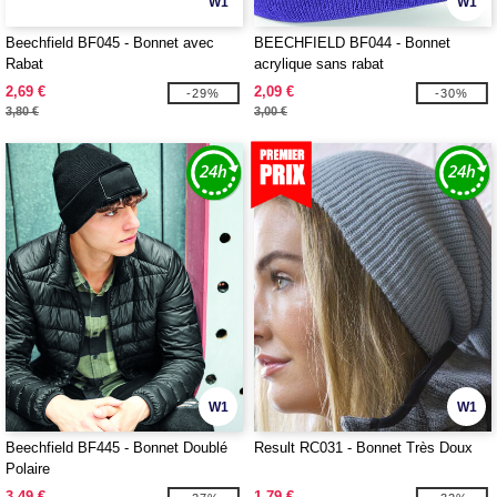
W1
W1
Beechfield BF045 - Bonnet avec
BEECHFIELD BF044 - Bonnet
Rabat
acrylique sans rabat
2,69 €
2,09 €
-29%
-30%
3,80 €
3,00 €
W1
W1
Beechfield BF445 - Bonnet Doublé
Result RC031 - Bonnet Très Doux
Polaire
3,49 €
1,79 €