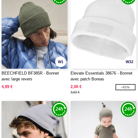
W1
W32
BEECHFIELD BF385R - Bonnet
Elevate Essentials 38676 - Bonnet
avec large revers
avec patch Boreas
4,89 €
2,00 €
-45%
3,62 €