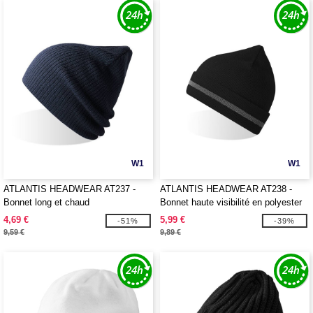
W1
W1
ATLANTIS HEADWEAR AT237 -
ATLANTIS HEADWEAR AT238 -
Bonnet long et chaud
Bonnet haute visibilité en polyester
recyclé
4,69 €
5,99 €
-51%
-39%
9,59 €
9,89 €