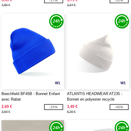
-27%
-32%
4,80 €
2,64 €
W1
W1
Beechfield BF45B - Bonnet Enfant
ATLANTIS HEADWEAR AT235 -
avec Rabat
Bonnet en polyester recyclé
2,69 €
3,49 €
-25%
-45%
3,60 €
6,30 €