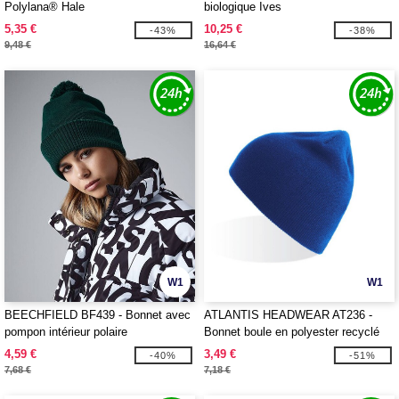
Polylana® Hale
biologique Ives
5,35 €
10,25 €
-43%
-38%
9,48 €
16,64 €
W1
W1
BEECHFIELD BF439 - Bonnet avec
ATLANTIS HEADWEAR AT236 -
pompon intérieur polaire
Bonnet boule en polyester recyclé
4,59 €
3,49 €
-40%
-51%
7,68 €
7,18 €