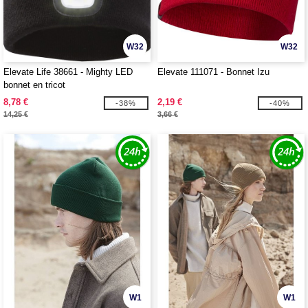
W32
W32
Elevate Life 38661 - Mighty LED
Elevate 111071 - Bonnet Izu
bonnet en tricot
8,78 €
2,19 €
-38%
-40%
14,25 €
3,66 €
W1
W1