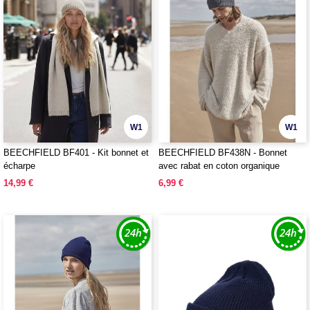
W1
W1
BEECHFIELD BF401 - Kit bonnet et
BEECHFIELD BF438N - Bonnet
écharpe
avec rabat en coton organique
14,99 €
6,99 €