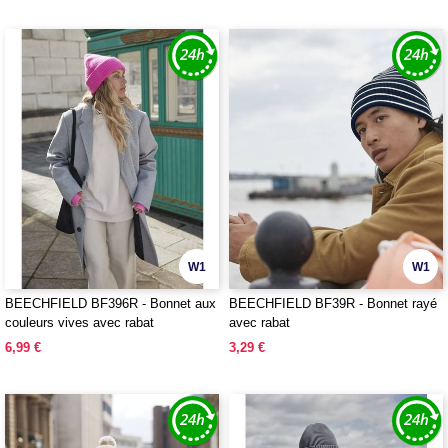
W1
W1
BEECHFIELD BF396R - Bonnet aux
BEECHFIELD BF39R - Bonnet rayé
couleurs vives avec rabat
avec rabat
6,99 €
3,29 €