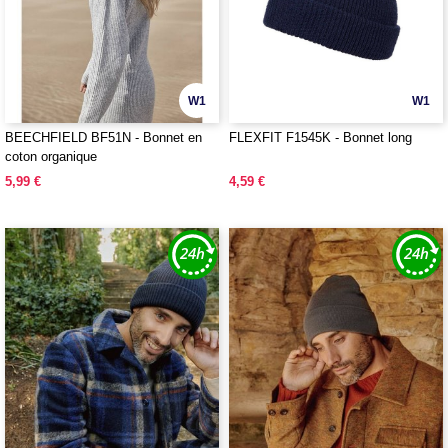
W1
W1
BEECHFIELD BF51N - Bonnet en
FLEXFIT F1545K - Bonnet long
coton organique
5,99 €
4,59 €