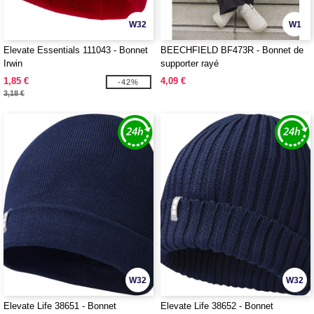
W32
W1
Elevate Essentials 111043 - Bonnet
BEECHFIELD BF473R - Bonnet de
Irwin
supporter rayé
1,85 €
4,09 €
-42%
3,18 €
W32
W32
Elevate Life 38651 - Bonnet
Elevate Life 38652 - Bonnet