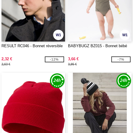
W1
W1
RESULT RC046 - Bonnet réversible
BABYBUGZ BZ015 - Bonnet bébé
2,32 €
3,66 €
-12%
-7%
2,63 €
3,95 €