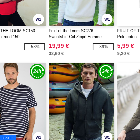
W1
W1
 THE LOOM SC150 -
Fruit of the Loom SC276 -
FRUIT OF 
ol rond 150
Sweatshirt Col Zippé Homme
Polo coton
Premium
19,99 €
5,99 €
-58%
-39%
32,60 €
9,20 €
W1
W1
SEZ-LE !