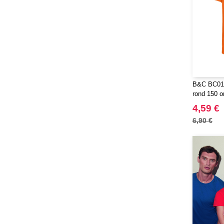
B&C BC01B
rond 150 o
4,59 €
6,90 €