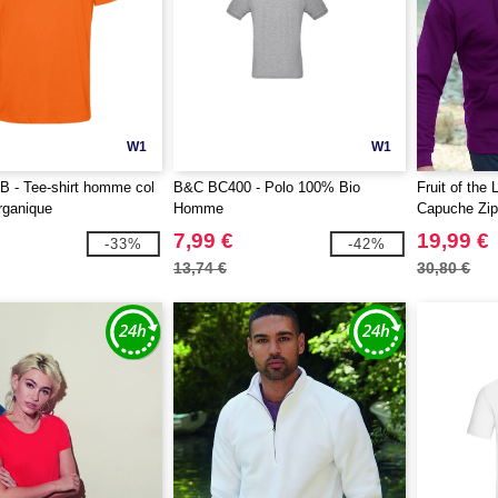
W1
W1
 - Tee-shirt homme col
B&C BC400 - Polo 100% Bio
Fruit of th
rganique
Homme
Capuche Zi
7,99 €
19,99 €
-33%
-42%
13,74 €
30,80 €