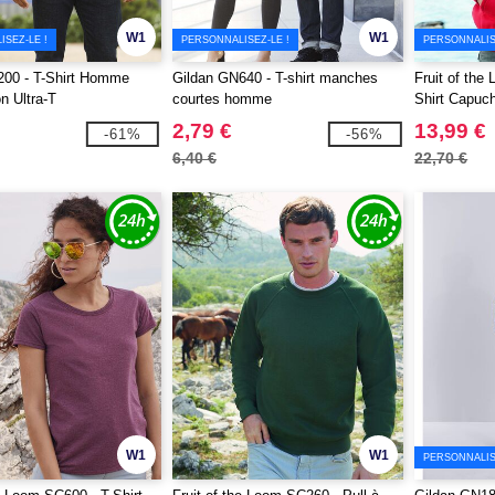
W1
W1
SEZ-LE !
PERSONNALISEZ-LE !
PERSONNALIS
200 - T-Shirt Homme
Gildan GN640 - T-shirt manches
Fruit of th
 Ultra-T
courtes homme
Shirt Capu
2,79 €
13,99 €
-61%
-56%
6,40 €
22,70 €
W1
W1
PERSONNALIS