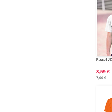
Russell JZ
3,59 €
7,00 €