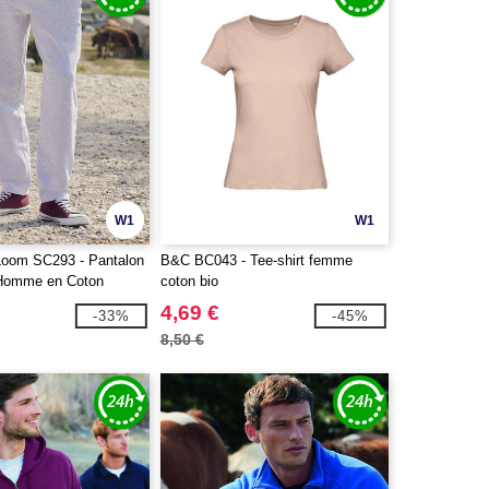
W1
W1
 Loom SC293 - Pantalon
B&C BC043 - Tee-shirt femme
 Homme en Coton
coton bio
4,69 €
-33%
-45%
8,50 €