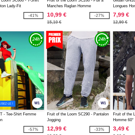
he Loom SC600 - T-Shirt
Fruit of the Loom SC260 - Pull à
Gildan GN18
on Lady-Fit
Manches Raglan Homme
Longues Ho
10,99 €
7,99 €
-41%
-27%
15,10 €
12,90 €
W1
W1
SEZ-LE !
 - Tee-Shirt Femme
Fruit of the Loom SC290 - Pantalon
Fruit of the
on
Jogging
Homme 60°
12,99 €
3,49 €
-57%
-33%