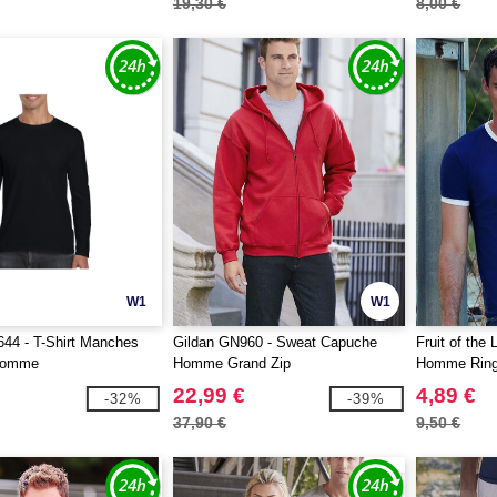
19,30 €
8,00 €
W1
W1
44 - T-Shirt Manches
Gildan GN960 - Sweat Capuche
Fruit of the
Homme
Homme Grand Zip
Homme Ring
22,99 €
4,89 €
-32%
-39%
37,90 €
9,50 €