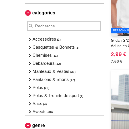
catégories
PERSONNALI
Accessoires
(2)
Gildan GN1
Adulte en 
Casquettes & Bonnets
(1)
2,99 €
Chemises
(11)
7,60 €
Débardeurs
(12)
Manteaux & Vestes
(36)
Pantalons & Shorts
(17)
Polos
(23)
Polos & T-shirts de sport
(1)
Sacs
(4)
Sweats
(60)
T-Shirts
(78)
genre
Vêtements de sport
(3)