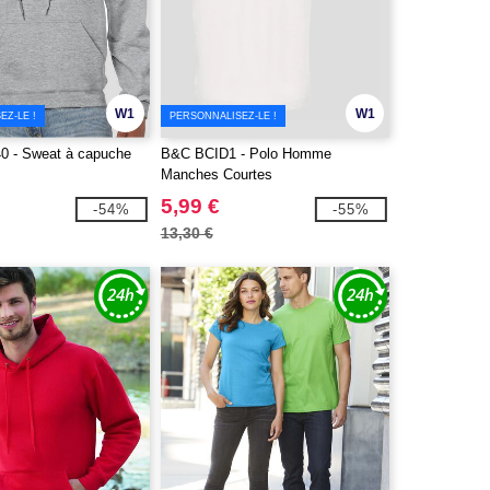
W1
W1
EZ-LE !
PERSONNALISEZ-LE !
0 - Sweat à capuche
B&C BCID1 - Polo Homme
Manches Courtes
5,99 €
-54%
-55%
13,30 €