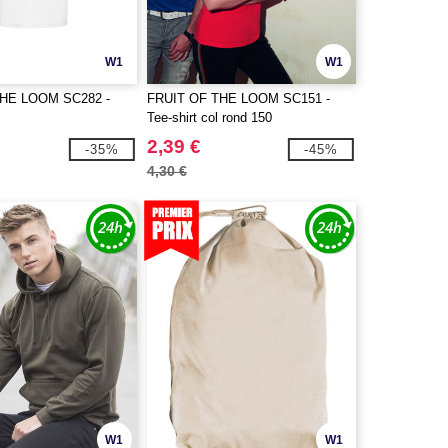
W1
W1
THE LOOM SC282 -
FRUIT OF THE LOOM SC151 -
Tee-shirt col rond 150
2,39 €
-35%
-45%
4,30 €
W1
W1