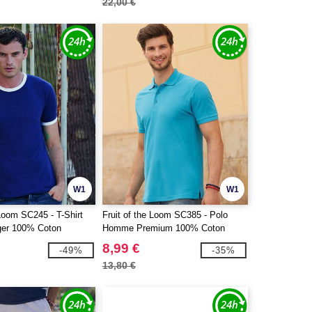
22,00 €
W1
W1
 Loom SC245 - T-Shirt
Fruit of the Loom SC385 - Polo
er 100% Coton
Homme Premium 100% Coton
8,99 €
-49%
-35%
13,80 €