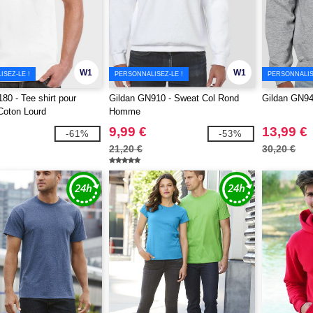
W1
W1
SEZ-LE !
PERSONNALISEZ-LE !
PERSONNALIS
80 - Tee shirt pour
Gildan GN910 - Sweat Col Rond
Gildan GN94
Coton Lourd
Homme
9,99 €
13,99 €
-61%
-53%
21,20 €
30,20 €