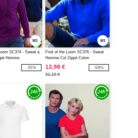
W1
W1
e Loom SC374 - Sweat à
Fruit of the Loom SC376 - Sweat
ppé Homme
Homme Col Zippé Coton
12,98 €
-35%
-58%
31,10 €