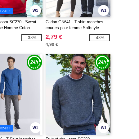
W1
W1
EZ-LE !
e Loom SC270 - Sweat
Gildan GN641 - T-shirt manches
che Homme Coton
courtes pour femme Softstyle
2,79 €
-38%
-43%
4,90 €
W1
W1
EZ-LE !