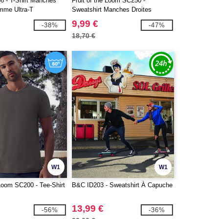
6 - T-Shirt Manches
Fruit of the Loom SC250 -
mme Ultra-T
Sweatshirt Manches Droites
9,99 €
-38%
-47%
18,70 €
W1
W1
 Loom SC200 - Tee-Shirt
B&C ID203 - Sweatshirt À Capuche
13,99 €
-56%
-36%