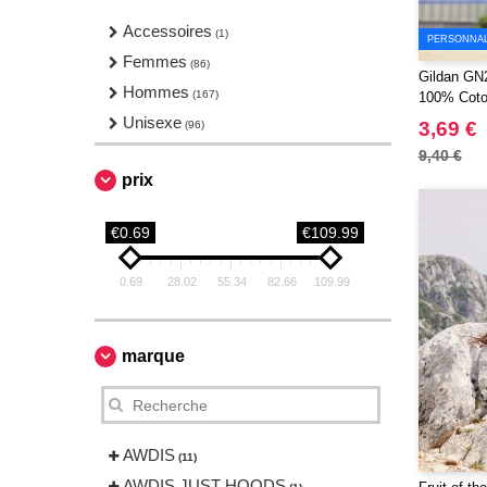
Vêtements de sport
Accessoires
(5)
(1)
PERSONNALI
Vêtements de travail
Femmes
(1)
(86)
Gildan GN
Hommes
(167)
100% Coton
Unisexe
3,69 €
(96)
9,40 €
prix
€0.69
€109.99
0.69
28.02
55.34
82.66
109.99
marque
AWDIS
(11)
AWDIS JUST HOODS