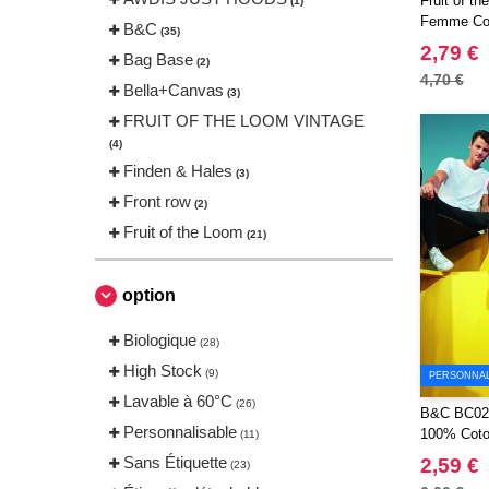
Fruit of t
(1)
Femme Cot
B&C
(35)
2,79 €
Bag Base
(2)
4,70 €
Bella+Canvas
(3)
FRUIT OF THE LOOM VINTAGE
(4)
Finden & Hales
(3)
Front row
(2)
Fruit of the Loom
(21)
Gildan
(11)
JHK
option
(20)
JUST T'S
(3)
Biologique
(28)
Just Cool
(21)
High Stock
(9)
PERSONNALI
Label Serie
(1)
Lavable à 60°C
(26)
B&C BC02T
Neutral
(22)
Personnalisable
100% Cot
(11)
Russell
(14)
Sans Étiquette
2,59 €
(23)
Russell Collection
(3)