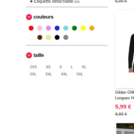
Étiquette détachable
6,00 €
(28)
SF Men
(3)
SF Women
(3)
couleurs
Sans Étiquette
(1)
Spiro
(12)
Starworld
(1)
Tee Jays
(55)
taille
Tombo
(2)
2XS
XS
S
L
XL
2XL
3XL
4XL
5XL
Gildan GN6
Longues 
5,99 €
8,80 €