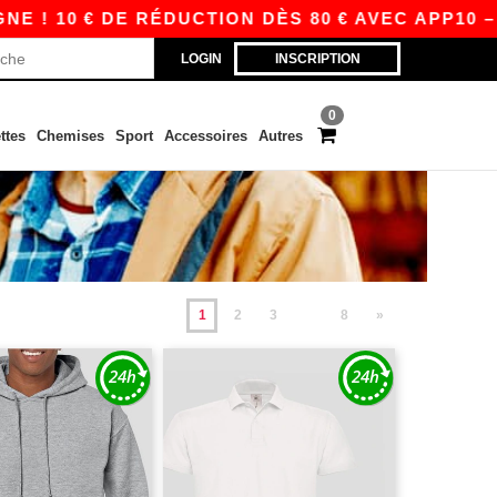
€ DE RÉDUCTION DÈS 80 € AVEC APP10 – DES PR
LOGIN
INSCRIPTION
0
ttes
Chemises
Sport
Accessoires
Autres
1
2
3
8
»