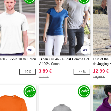
W1
W1
180 - T-Shirt 100% Coton
Gildan GN646 - T-Shirt Homme Col
Fruit of the
V 100% Coton
de Jogging
3,89 €
12,99 €
-49%
-44%
6,90 €
19,30 €