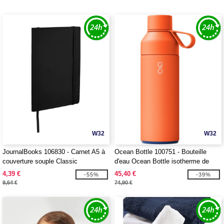
W32
W32
JournalBooks 106830 - Carnet A5 à
Ocean Bottle 100751 - Bouteille
couverture souple Classic
d'eau Ocean Bottle isotherme de
500 ml
4,39 €
45,40 €
-55%
-39%
9,64 €
74,90 €