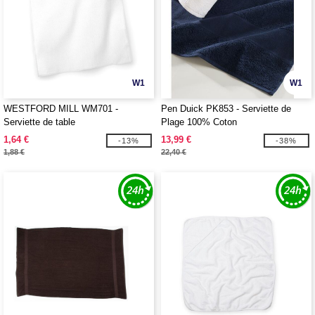
W1
W1
WESTFORD MILL WM701 -
Pen Duick PK853 - Serviette de
Serviette de table
Plage 100% Coton
1,64 €
13,99 €
-13%
-38%
1,88 €
22,40 €