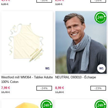
-30%
-26%
6,80 €
3,50 €
W1
W1
Westford mill WM364 - Tablier Adulte
NEUTRAL O93010 - Écharpe
100% Coton
7,99 €
8,99 €
-24%
-23%
10,48 €
11,60 €