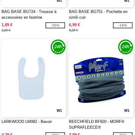
W1
W1
BAG BASE BG724 - Trousse à
BAG BASE BG751 - Pochette en
accessoires en feutrine
simili cuir
1,89 €
6,99 €
-25%
-15%
2,50 €
8,20 €
W1
W1
LARKWOOD LW082 - Bavoir
BEECHFIELD BF920 - MORF®
SUPRAFLEECE®
4,79 €
2,59 €