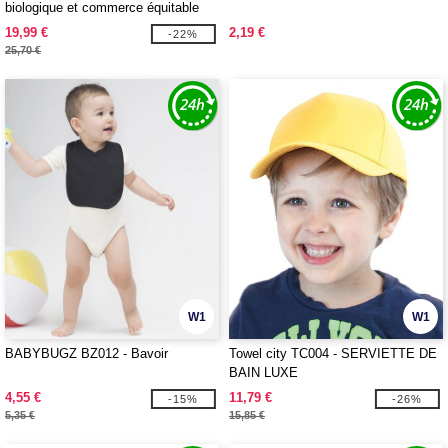
biologique et commerce équitable
19,99 €
2,19 €
-22%
25,70 €
W1
W1
BABYBUGZ BZ012 - Bavoir
Towel city TC004 - SERVIETTE DE
BAIN LUXE
4,55 €
11,79 €
-15%
-26%
5,35 €
15,85 €