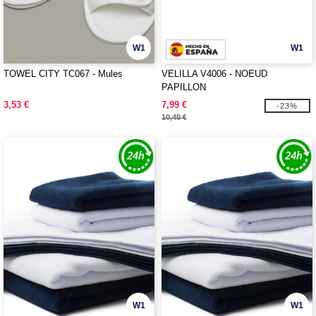
W1
W1
TOWEL CITY TC067 - Mules
VELILLA V4006 - NOEUD
PAPILLON
3,53 €
7,99 €
-23%
10,40 €
W1
W1