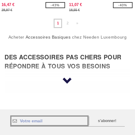
16,47 €
11,07 €
-43%
-40%
28,97 €
18,55 €
1
2
»
Acheter
Accessoires Basiques
chez Needen Luxembourg
DES ACCESSOIRES PAS CHERS POUR
RÉPONDRE À TOUS VOS BESOINS
Pour vous équiper au sein de la maison, pour gâter
vos meilleurs clients, pour faire plaisir à vos proches,
rien de tel que de petits
accessoires pas chers
comme la marque
Result
par exemple. Inutile, en
effet, de consacrer un budget conséquent là où
quelques euros pourraient faire des heureux. De
s'abonner!
l'accessoire le plus utile au plus futile, découvrez
notre panel de produits. De 50 centimes à environ 175