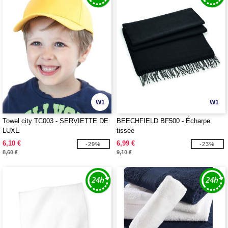
W1
W1
Towel city TC003 - SERVIETTE DE
BEECHFIELD BF500 - Écharpe
LUXE
tissée
6,10 €
6,99 €
-29%
-23%
8,60 €
9,10 €