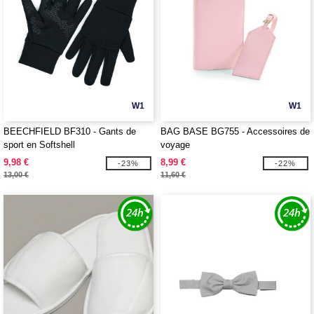
W1
W1
BEECHFIELD BF310 - Gants de
BAG BASE BG755 - Accessoires de
sport en Softshell
voyage
9,98 €
8,99 €
-23%
-22%
13,00 €
11,60 €