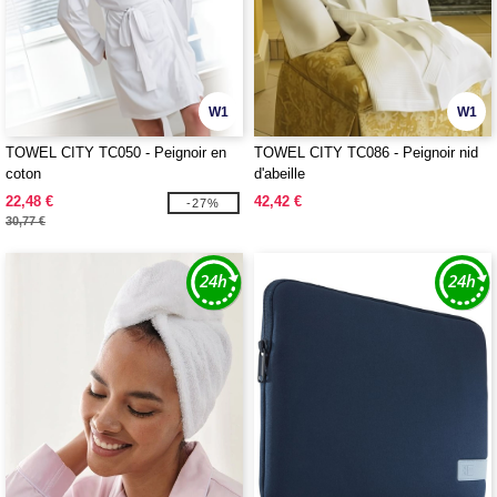
W1
W1
TOWEL CITY TC050 - Peignoir en
TOWEL CITY TC086 - Peignoir nid
coton
d'abeille
22,48 €
42,42 €
-27%
30,77 €