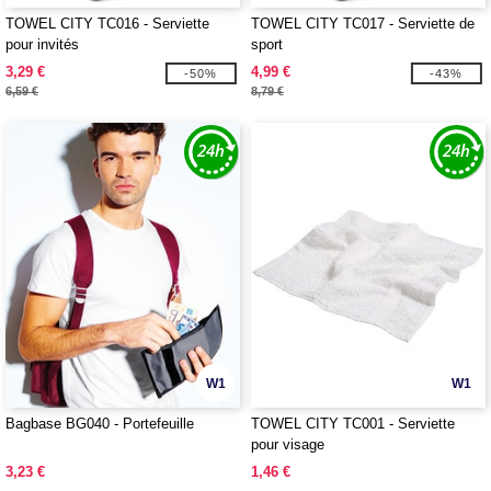
TOWEL CITY TC016 - Serviette
TOWEL CITY TC017 - Serviette de
pour invités
sport
3,29 €
4,99 €
-50%
-43%
6,59 €
8,79 €
W1
W1
Bagbase BG040 - Portefeuille
TOWEL CITY TC001 - Serviette
pour visage
3,23 €
1,46 €