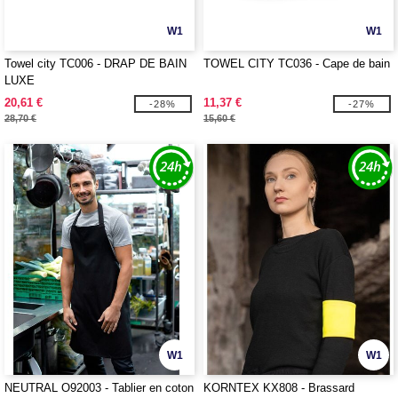
W1
W1
Towel city TC006 - DRAP DE BAIN
TOWEL CITY TC036 - Cape de bain
LUXE
20,61 €
11,37 €
-28%
-27%
28,70 €
15,60 €
W1
W1
NEUTRAL O92003 - Tablier en coton
KORNTEX KX808 - Brassard