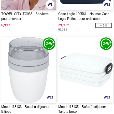
W1
W32
TOWEL CITY TC933 - Serviette
Case Logic 120561 - Housse Case
pour cheveux
Logic Reflect pour ordinateur
portable 14"
6,99 €
29,90 €
-43%
52,36 €
W32
W32
Mepal 113133 - Bocal à déjeuner
Mepal 113135 - Boîte à déjeuner
Ellipse
Take-a-break