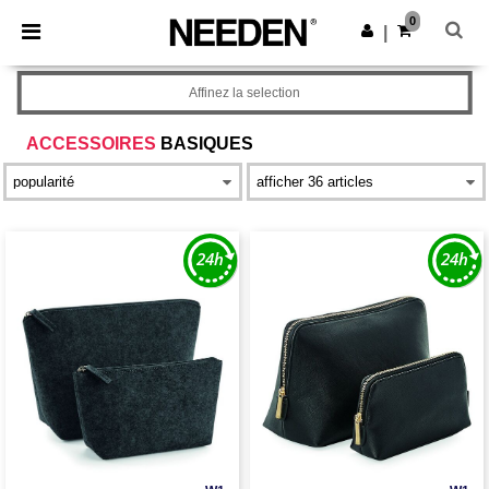
×
Appli Needen
0
Obtenir l'appli
|
Meilleurs prix sur l’app !
Affinez la selection
ACCESSOIRES
BASIQUES