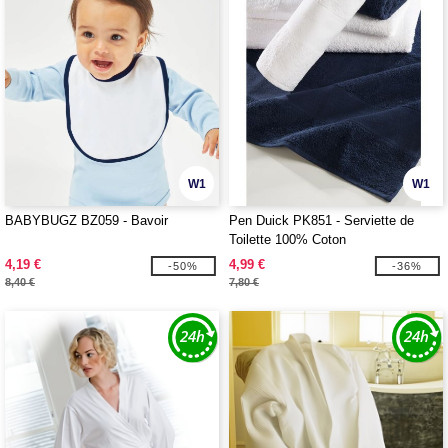
W1
W1
BABYBUGZ BZ059 - Bavoir
Pen Duick PK851 - Serviette de
Toilette 100% Coton
4,19 €
4,99 €
-50%
-36%
8,40 €
7,80 €