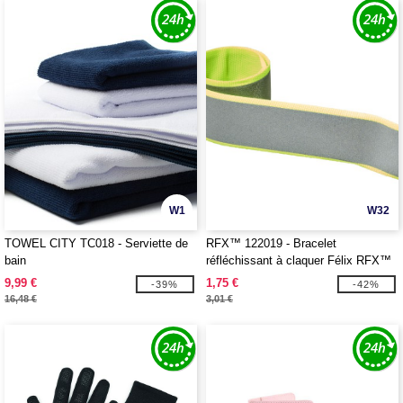
W1
W32
TOWEL CITY TC018 - Serviette de
RFX™ 122019 - Bracelet
bain
réfléchissant à claquer Félix RFX™
9,99 €
1,75 €
-39%
-42%
16,48 €
3,01 €