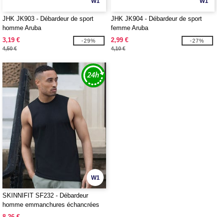
W1
W1
JHK JK903 - Débardeur de sport
JHK JK904 - Débardeur de sport
homme Aruba
femme Aruba
3,19 €
2,99 €
-29%
-27%
4,50 €
4,10 €
W1
SKINNIFIT SF232 - Débardeur
homme emmanchures échancrées
8,26 €