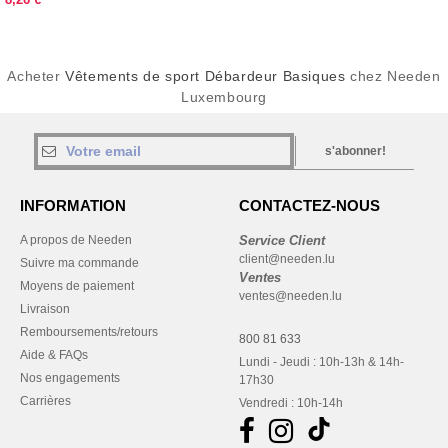
Acheter
Vêtements de sport Débardeur Basiques
chez Needen
Luxembourg
s'abonner!
INFORMATION
CONTACTEZ-NOUS
A propos de Needen
Service Client
client@needen.lu
Suivre ma commande
Ventes
Moyens de paiement
ventes@needen.lu
Livraison
Remboursements/retours
800 81 633
Aide & FAQs
Lundi - Jeudi : 10h-13h & 14h-
Nos engagements
17h30
Carrières
Vendredi : 10h-14h