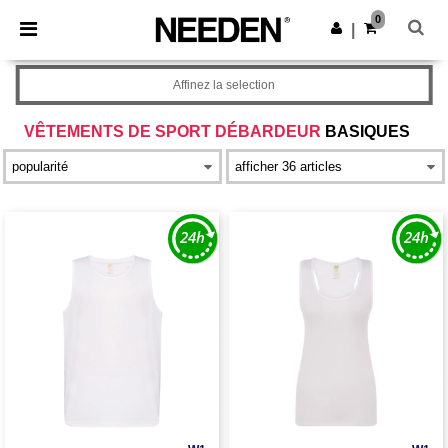
×
Appli Needen
0
Obtenir l'appli
|
Meilleurs prix sur l’app !
Affinez la selection
VÊTEMENTS DE SPORT DÉBARDEUR
BASIQUES