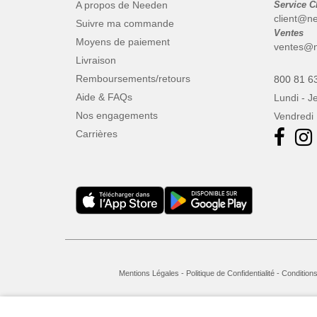
A propos de Needen
Service C
client@n
Suivre ma commande
Ventes
Moyens de paiement
ventes@n
Livraison
Remboursements/retours
800 81 6
Aide & FAQs
Lundi - J
Nos engagements
Vendredi 
Carrières
Mentions Légales
-
Politique de Confidentialité
-
Conditions