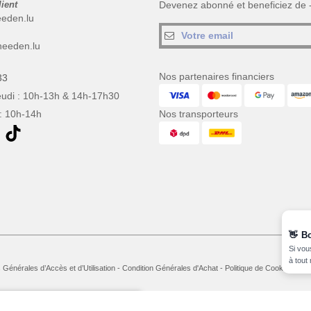
lient
Devenez abonné et beneficiez de
eeden.lu
eeden.lu
Nos partenaires financiers
33
eudi : 10h-13h & 14h-17h30
: 10h-14h
Nos transporteurs
👋
B
Si vou
à tout
 Générales d’Accès et d’Utilisation
-
Condition Générales d'Achat
-
Politique de Cookies
-
Pla