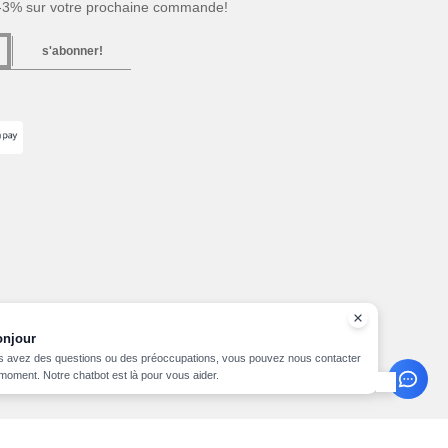
 -3% sur votre prochaine commande!
s'abonner!
onjour
s avez des questions ou des préoccupations, vous pouvez nous contacter
 moment. Notre chatbot est là pour vous aider.
n du Site
Copyright 2026 needen.lu - Tous droits réservés