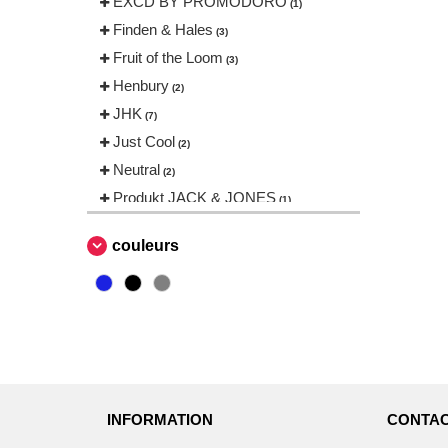
EXCD BY PROMODORO
(1)
Finden & Hales
(3)
Fruit of the Loom
(3)
Henbury
(2)
JHK
(7)
Just Cool
(2)
Neutral
(2)
Produkt JACK & JONES
(1)
Promodoro
(1)
couleurs
Result
(1)
Russell
(3)
Skinnifit
(2)
Stedman
(1)
Tee Jays
(8)
VELILLA
(2)
INFORMATION
CONTAC
VESTI
(2)