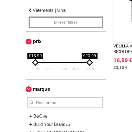
Vêtements | Unis
Enlever filtres
prix
VELILLA V
BICOLOR
€16.99
€20.99
16,99 
23,10 €
16.99
17.99
18.99
19.99
20.99
marque
B&C
(5)
Build Your Brand
(1)