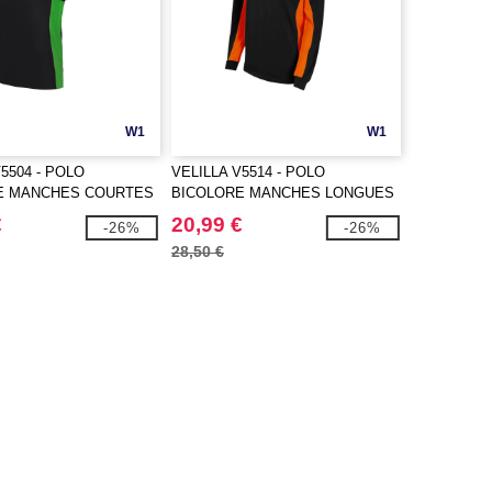
W1
W1
5504 - POLO
VELILLA V5514 - POLO
E MANCHES COURTES
BICOLORE MANCHES LONGUES
€
20,99 €
-26%
-26%
28,50 €