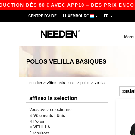
UCTION DÈS 80 € AVEC APP10 – DES PRIX ENCOR
CENTRE D'AIDE
LUXEMBOURG
FR
Marq
POLOS VELILLA
BASIQUES
>
>
>
needen
vêtements | unis
polos
velilla
affinez la selection
Vous avez sélectionné :
Vêtements | Unis
Polos
VELILLA
2 résultats.