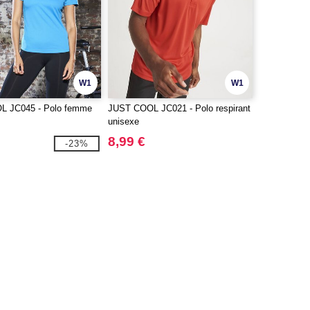
W1
W1
 JC045 - Polo femme
JUST COOL JC021 - Polo respirant
unisexe
8,99 €
-23%