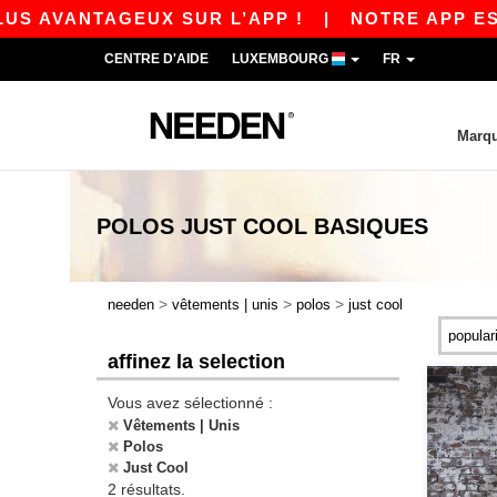
S AVANTAGEUX SUR L’APP !
|
NOTRE APP EST E
CENTRE D'AIDE
LUXEMBOURG
FR
Marq
POLOS JUST COOL
BASIQUES
>
>
>
needen
vêtements | unis
polos
just cool
affinez la selection
Vous avez sélectionné :
Vêtements | Unis
Polos
Just Cool
2 résultats.