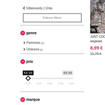
Vêtements | Unis
Enlever filtres
genre
JUST COOL
respirant
Femmes
(1)
8,99 €
Unisexe
(1)
11,70 €
prix
€8.99
€8.99
8.99
8.99
8.99
8.99
8.99
marque