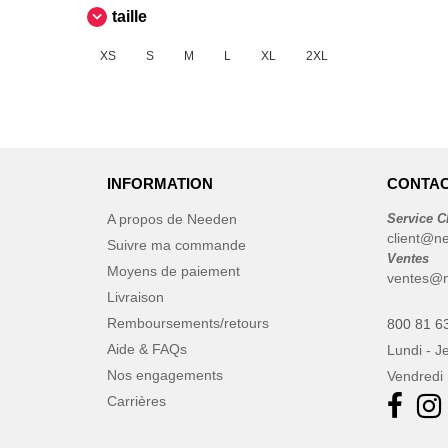
Stedman
taille
(1)
Tee Jays
(8)
XS
S
M
L
XL
2XL
VELILLA
(2)
VESTI
(2)
INFORMATION
CONTAC
A propos de Needen
Service C
client@n
Suivre ma commande
Ventes
Moyens de paiement
ventes@n
Livraison
Remboursements/retours
800 81 6
Aide & FAQs
Lundi - J
Nos engagements
Vendredi 
Carrières