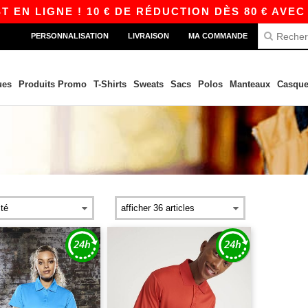
N LIGNE ! 10 € DE RÉDUCTION DÈS 80 € AVEC A
PERSONNALISATION
LIVRAISON
MA COMMANDE
ues
Produits Promo
T-Shirts
Sweats
Sacs
Polos
Manteaux
Casque