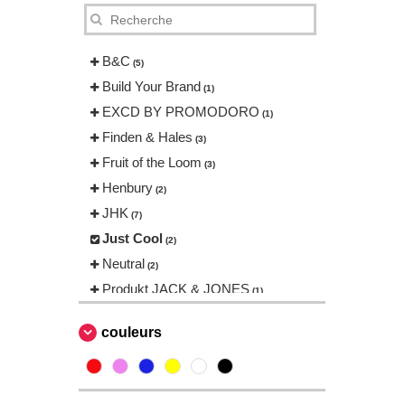
B&C
(5)
Build Your Brand
(1)
EXCD BY PROMODORO
(1)
Finden & Hales
(3)
Fruit of the Loom
(3)
Henbury
(2)
JHK
(7)
Just Cool
(2)
Neutral
(2)
Produkt JACK & JONES
(1)
Promodoro
(1)
couleurs
Result
(1)
Russell
(3)
Skinnifit
(2)