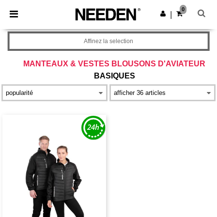
×
Appli Needen
0
Obtenir l'appli
|
Meilleurs prix sur l’app !
Affinez la selection
MANTEAUX & VESTES BLOUSONS D'AVIATEUR
BASIQUES