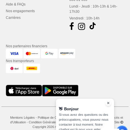
Aide & FAQs
Lundi - Jeudi : 10h-13h & 14h-
Nos engagements
17h30
Carrières
Vendredi : 10h-14h
Nos partenaires financiers
Nos transporteurs
👋
Bonjour
Si vous avez des questions ou des
Mentions Légales
-
Politique de Confidentialité
-
Conditions Générales d’Accès et
préoccupations, vous pouvez nous
d’Utilisation
-
Condition Générales d'Achat
-
Politique de Cookies
-
Plan du Site
contacter à tout moment. Notre
Copyright 2026 needen.lu - Tous droits réservés
chatbot est là pour vous aider.