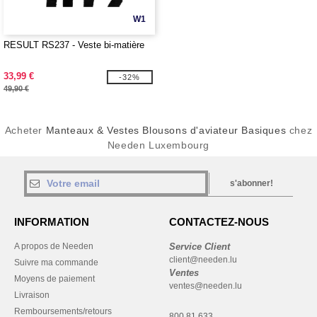
W1
RESULT RS237 - Veste bi-matière
33,99 €
-32%
49,90 €
Acheter
Manteaux & Vestes Blousons d'aviateur Basiques
chez
Needen Luxembourg
s'abonner!
INFORMATION
CONTACTEZ-NOUS
A propos de Needen
Service Client
client@needen.lu
Suivre ma commande
Ventes
Moyens de paiement
ventes@needen.lu
Livraison
Remboursements/retours
800 81 633