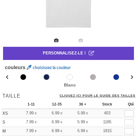
PERSONNALISEZ-LE !
couleurs
choisissez la couleur
Blanc
TAILLE
CLIQUEZ ICI POUR LE GUIDE DES TAILLES
1-11
12-35
36 +
Stock
Qté
7.99
6.99
5.99
403
XS
€
€
€
7.99
6.99
5.99
1185
S
€
€
€
7.99
6.99
5.99
1815
M
€
€
€