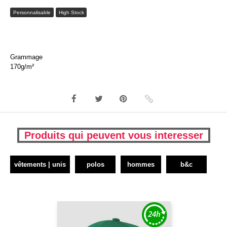
Personnalisable
High Stock
Grammage
170g/m²
Produits qui peuvent vous interesser
vêtements | unis
polos
hommes
b&c