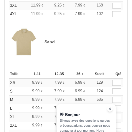
11.99
9.25
7.99
168
3XL
€
€
€
11.99
9.25
7.99
102
4XL
€
€
€
Sand
Taille
1-11
12-35
36 +
Stock
Qté
9.99
7.99
6.99
129
XS
€
€
€
9.99
7.99
6.99
124
S
€
€
€
9.99
7.99
6.99
585
M
€
€
€
9.99
7.99
6.99
489
L
€
€
€
👋
Bonjour
9.99
7.99
6.99
527
XL
€
€
€
Si vous avez des questions ou des
9.99
7.99
6.99
242
2XL
€
€
€
préoccupations, vous pouvez nous
contacter à tout moment. Notre