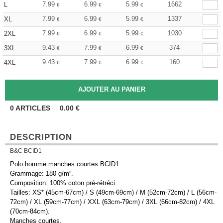
7.99
6.99
5.99
1662
L
€
€
€
7.99
6.99
5.99
1337
XL
€
€
€
7.99
6.99
5.99
1030
2XL
€
€
€
9.43
7.99
6.99
374
3XL
€
€
€
9.43
7.99
6.99
160
4XL
€
€
€
0
ARTICLES
0.00
€
DESCRIPTION
B&C BCID1
Polo homme manches courtes BCID1:
Grammage: 180 g/m².
Composition: 100% coton pré-rétréci.
Tailles: XS* (45cm-67cm) / S (49cm-69cm) / M (52cm-72cm) / L (56cm-
72cm) / XL (59cm-77cm) / XXL (63cm-79cm) / 3XL (66cm-82cm) / 4XL
(70cm-84cm).
Manches courtes.