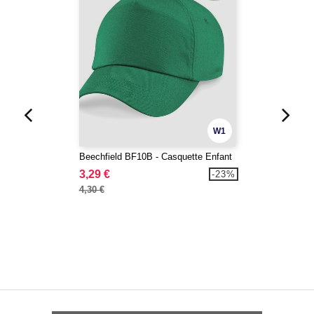
W1
Beechfield BF10B - Casquette Enfant
3,29 €
-23%
4,30 €