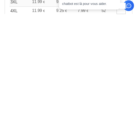
11.99
9.25
7.99
94
3XL
€
€
€
chatbot est là pour vous aider.
11.99
9.25
7.99
52
4XL
€
€
€
Wine
Taille
1-11
12-35
36 +
Stock
Qté
9.99
7.99
6.99
25
XS
€
€
€
9.99
7.99
6.99
58
S
€
€
€
9.99
7.99
6.99
449
M
€
€
€
9.99
7.99
6.99
501
L
€
€
€
9.99
7.99
6.99
121
XL
€
€
€
9.99
7.99
6.99
114
2XL
€
€
€
11.99
9.25
7.99
95
3XL
€
€
€