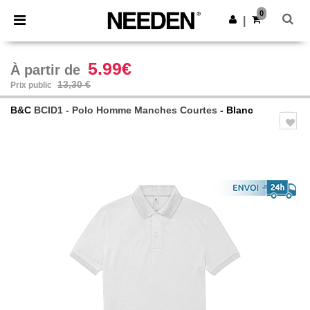
×
Appli Needen
0
Obtenir l'appli
|
Meilleurs prix sur l’app !
5.99€
À partir de
13,30 €
Prix public
B&C
BCID1 - Polo Homme Manches Courtes
- Blanc
Previous
Next