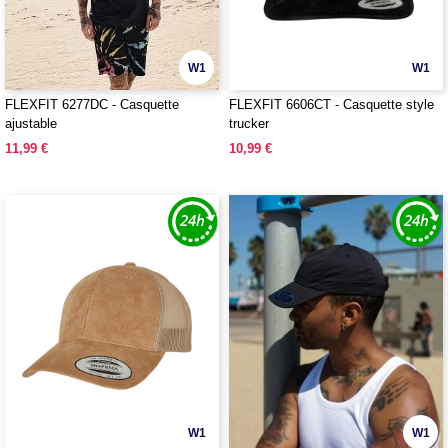
W1
W1
FLEXFIT 6277DC - Casquette
FLEXFIT 6606CT - Casquette style
ajustable
trucker
11,99 €
10,99 €
W1
W1