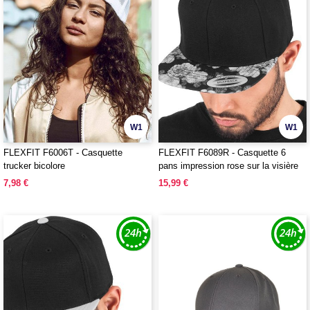
W1
W1
FLEXFIT F6006T - Casquette
FLEXFIT F6089R - Casquette 6
trucker bicolore
pans impression rose sur la visière
7,98 €
15,99 €