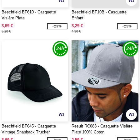
W1
W1
Beechfield BF610 - Casquette
Beechfield BF10B - Casquette
Visière Plate
Enfant
3,69 €
3,29 €
-29%
-23%
5,20 €
4,30 €
W1
W1
Beechfield BF645 - Casquette
Result RC083 - Casquette Visière
Vintage Snapback Trucker
Plate 100% Coton
3,69 €
2,59 €