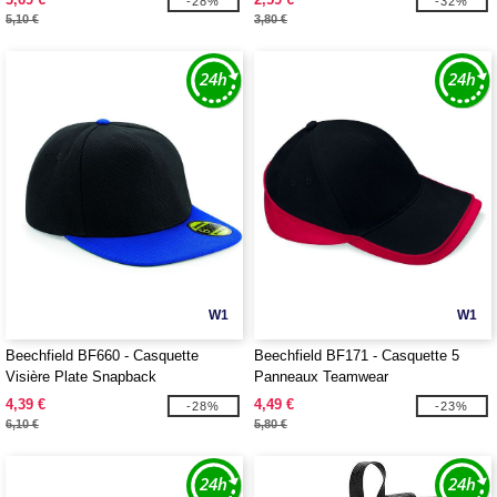
-28%
-32%
5,10 €
3,80 €
W1
W1
Beechfield BF660 - Casquette
Beechfield BF171 - Casquette 5
Visière Plate Snapback
Panneaux Teamwear
4,39 €
4,49 €
-28%
-23%
6,10 €
5,80 €