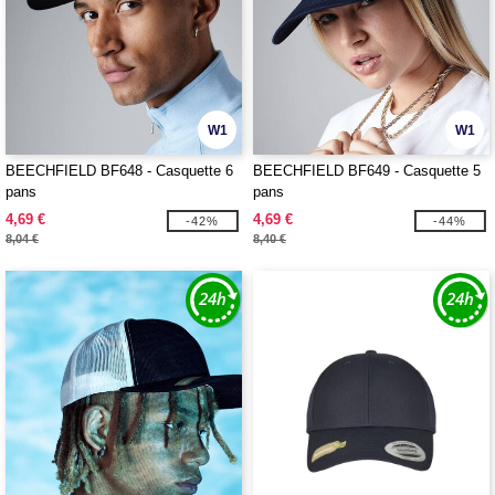
W1
W1
BEECHFIELD BF648 - Casquette 6
BEECHFIELD BF649 - Casquette 5
pans
pans
4,69 €
4,69 €
-42%
-44%
8,04 €
8,40 €