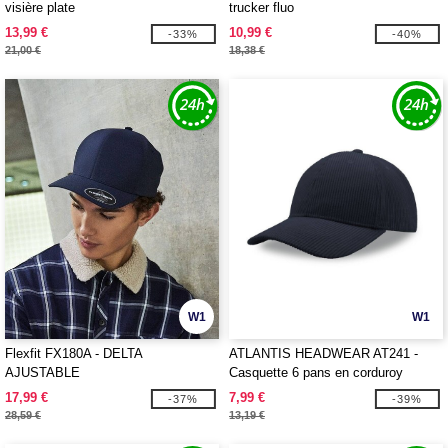
visière plate
trucker fluo
13,99 €
10,99 €
-33%
-40%
21,00 €
18,38 €
W1
W1
Flexfit FX180A - DELTA
ATLANTIS HEADWEAR AT241 -
AJUSTABLE
Casquette 6 pans en corduroy
recyclé
17,99 €
7,99 €
-37%
-39%
28,59 €
13,19 €