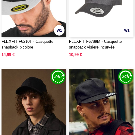
W1
W1
FLEXFIT F6210T - Casquette
FLEXFIT F6789M - Casquette
snapback bicolore
snapback visière incurvée
14,99 €
10,99 €