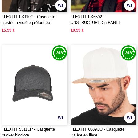
W1
W1
FLEXFIT FX110C - Casquette
FLEXFIT FX6502 -
ajustée à visière préformée
UNSTRUCTURED 5-PANEL
SNAPBACK
15,99 €
10,99 €
W1
W1
FLEXFIT 5511UP - Casquette
FLEXFIT 6089CO - Casquette
trucker bicolore
visière en liège