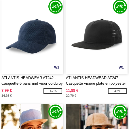
W1
W1
ATLANTIS HEADWEAR AT242 -
ATLANTIS HEADWEAR AT247 -
Casquette 6 pans mid visor corduroy
Casquette visière plate en polyester
recyclé
recyclé
7,99 €
11,99 €
-47%
-42%
14,93 €
20,70 €