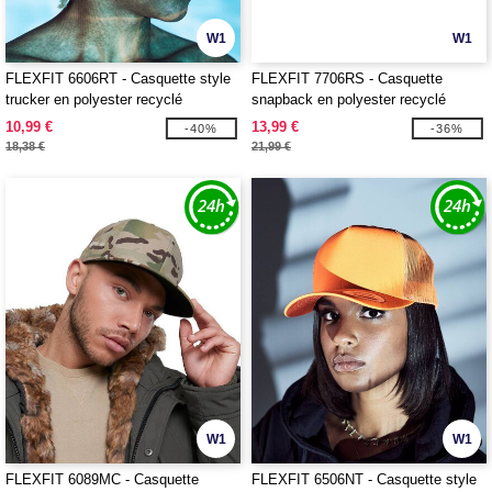
W1
W1
FLEXFIT 6606RT - Casquette style
FLEXFIT 7706RS - Casquette
trucker en polyester recyclé
snapback en polyester recyclé
10,99 €
13,99 €
-40%
-36%
18,38 €
21,99 €
W1
W1
FLEXFIT 6089MC - Casquette
FLEXFIT 6506NT - Casquette style