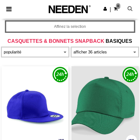
×
Appli Needen
0
Obtenir l'appli
|
Meilleurs prix sur l’app !
Affinez la selection
CASQUETTES & BONNETS SNAPBACK
BASIQUES