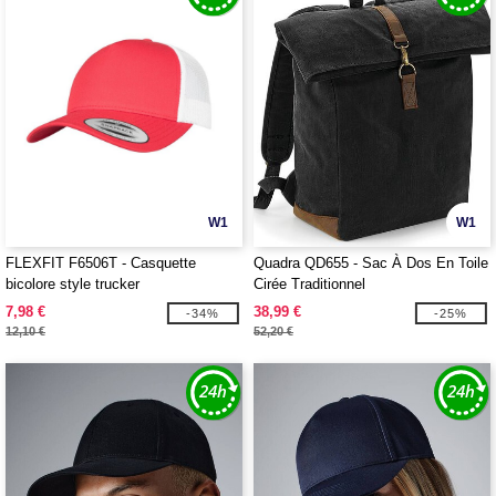
W1
W1
FLEXFIT F6506T - Casquette
Quadra QD655 - Sac À Dos En Toile
bicolore style trucker
Cirée Traditionnel
7,98 €
38,99 €
-34%
-25%
12,10 €
52,20 €