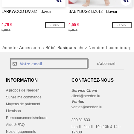
W1
W1
LARKWOOD LW082 - Bavoir
BABYBUGZ BZ012 - Bavoir
4,79 €
4,55 €
-30%
-15%
6,80 €
5,35 €
Acheter
Accessoires Bébé Basiques
chez Needen Luxembourg
s'abonner!
INFORMATION
CONTACTEZ-NOUS
A propos de Needen
Service Client
client@needen.lu
Suivre ma commande
Ventes
Moyens de paiement
ventes@needen.lu
Livraison
Remboursements/retours
800 81 633
Aide & FAQs
Lundi - Jeudi : 10h-13h & 14h-
Nos engagements
17h30