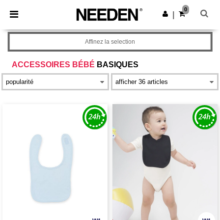
×
Appli Needen
0
Obtenir l'appli
|
Meilleurs prix sur l’app !
Affinez la selection
ACCESSOIRES BÉBÉ
BASIQUES