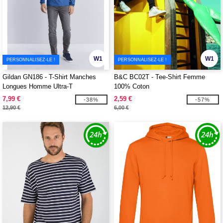
W1
W1
PERSONNALISEZ-LE !
PERSONNALISEZ-LE !
Gildan GN186 - T-Shirt Manches
B&C BC02T - Tee-Shirt Femme
Longues Homme Ultra-T
100% Coton
7,99 €
2,59 €
-38%
-57%
12,90 €
6,00 €