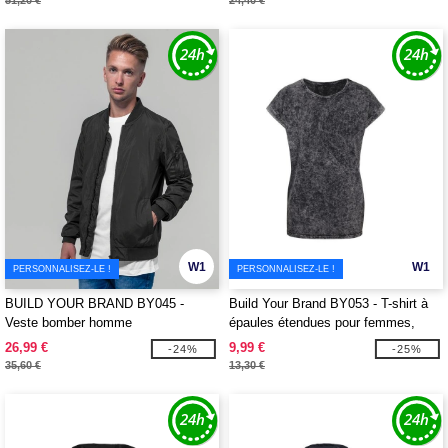
51,20 €
24,40 €
W1
W1
PERSONNALISEZ-LE !
PERSONNALISEZ-LE !
BUILD YOUR BRAND BY045 -
Build Your Brand BY053 - T-shirt à
Veste bomber homme
épaules étendues pour femmes,
lavage acide
26,99 €
9,99 €
-24%
-25%
35,60 €
13,30 €