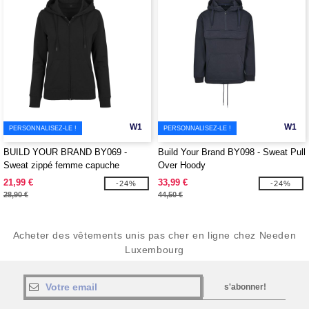
W1
W1
PERSONNALISEZ-LE !
PERSONNALISEZ-LE !
BUILD YOUR BRAND BY069 -
Build Your Brand BY098 - Sweat Pull
Sweat zippé femme capuche
Over Hoody
21,99 €
33,99 €
-24%
-24%
28,90 €
44,50 €
Acheter des vêtements unis pas cher en ligne chez Needen
Luxembourg
s'abonner!