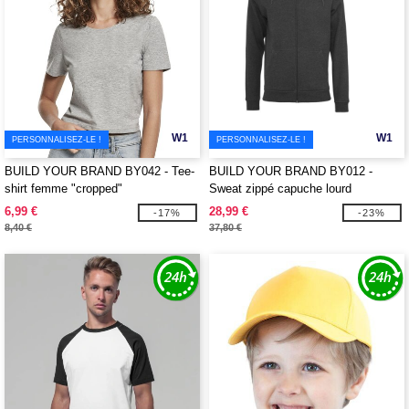
W1
W1
PERSONNALISEZ-LE !
PERSONNALISEZ-LE !
BUILD YOUR BRAND BY042 - Tee-
BUILD YOUR BRAND BY012 -
shirt femme "cropped"
Sweat zippé capuche lourd
6,99 €
28,99 €
-17%
-23%
8,40 €
37,80 €