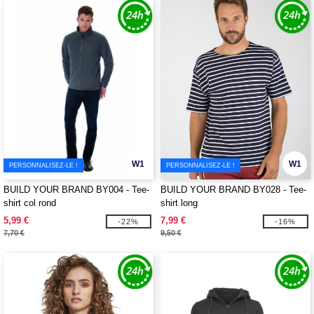
W1
W1
PERSONNALISEZ-LE !
PERSONNALISEZ-LE !
BUILD YOUR BRAND BY004 - Tee-
BUILD YOUR BRAND BY028 - Tee-
shirt col rond
shirt long
5,99 €
7,99 €
-22%
-16%
7,70 €
9,50 €