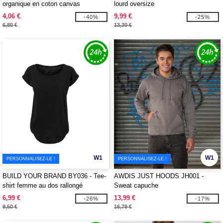
organique en coton canvas
lourd oversize
4,06 €
9,99 €
-40%
-25%
6,80 €
13,30 €
W1
W1
PERSONNALISEZ-LE !
PERSONNALISEZ-LE !
BUILD YOUR BRAND BY036 - Tee-
AWDIS JUST HOODS JH001 -
shirt femme au dos rallongé
Sweat capuche
6,99 €
13,99 €
-26%
-17%
9,50 €
16,79 €