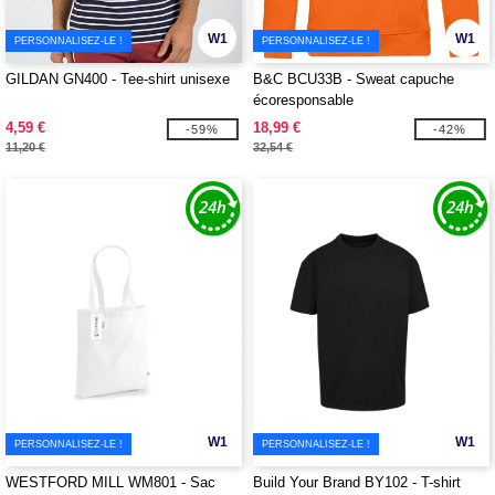
W1
W1
PERSONNALISEZ-LE !
PERSONNALISEZ-LE !
GILDAN GN400 - Tee-shirt unisexe
B&C BCU33B - Sweat capuche
écoresponsable
4,59 €
18,99 €
-59%
-42%
11,20 €
32,54 €
W1
W1
PERSONNALISEZ-LE !
PERSONNALISEZ-LE !
WESTFORD MILL WM801 - Sac
Build Your Brand BY102 - T-shirt