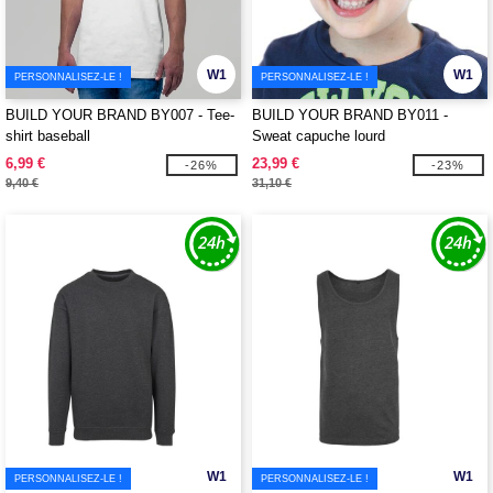
W1
W1
PERSONNALISEZ-LE !
PERSONNALISEZ-LE !
BUILD YOUR BRAND BY007 - Tee-
BUILD YOUR BRAND BY011 -
shirt baseball
Sweat capuche lourd
6,99 €
23,99 €
-26%
-23%
9,40 €
31,10 €
W1
W1
PERSONNALISEZ-LE !
PERSONNALISEZ-LE !