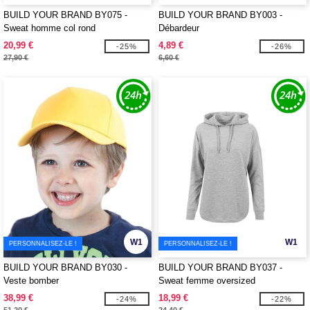
BUILD YOUR BRAND BY075 -
BUILD YOUR BRAND BY003 -
Sweat homme col rond
Débardeur
20,99 €
4,89 €
-25%
-26%
27,90 €
6,60 €
W1
W1
PERSONNALISEZ-LE !
PERSONNALISEZ-LE !
BUILD YOUR BRAND BY030 -
BUILD YOUR BRAND BY037 -
Veste bomber
Sweat femme oversized
38,99 €
18,99 €
-24%
-22%