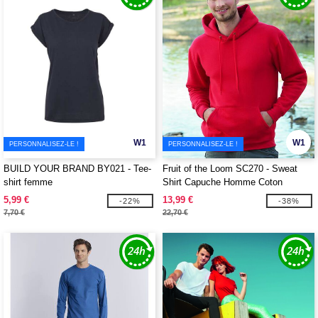
W1
W1
PERSONNALISEZ-LE !
PERSONNALISEZ-LE !
BUILD YOUR BRAND BY021 - Tee-
Fruit of the Loom SC270 - Sweat
shirt femme
Shirt Capuche Homme Coton
5,99 €
13,99 €
-22%
-38%
7,70 €
22,70 €