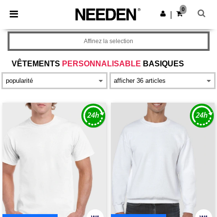
×
Appli Needen
0
Obtenir l'appli
|
Meilleurs prix sur l’app !
Affinez la selection
VÊTEMENTS
PERSONNALISABLE
BASIQUES