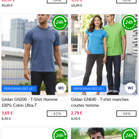
-54%
-55%
30,20 €
13,30 €
W1
W1
PERSONNALISEZ-LE !
PERSONNALISEZ-LE !
Gildan GN200 - T-Shirt Homme
Gildan GN640 - T-shirt manches
100% Coton Ultra-T
courtes homme
3,69 €
2,79 €
-61%
-56%
9,40 €
6,40 €