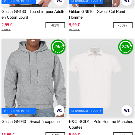
W1
W1
PERSONNALISEZ-LE !
PERSONNALISEZ-LE !
Gildan GN180 - Tee shirt pour Adulte
Gildan GN910 - Sweat Col Rond
en Coton Lourd
Homme
2,99 €
9,99 €
-61%
-53%
7,60 €
21,20 €
W1
W1
PERSONNALISEZ-LE !
PERSONNALISEZ-LE !
Gildan GN940 - Sweat à capuche
B&C BCID1 - Polo Homme Manches
Courtes
13,99 €
5,99 €