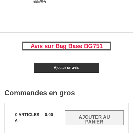
22,70 €
Avis sur Bag Base BG751
Ajouter un avis
Commandes en gros
0
ARTICLES
0.00
€