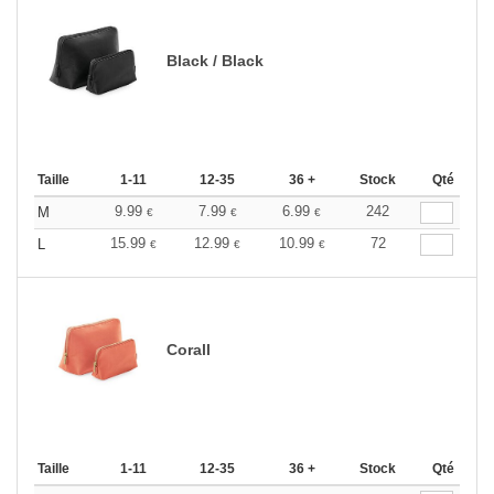
Black / Black
Taille
1-11
12-35
36 +
Stock
Qté
9.99
7.99
6.99
242
M
€
€
€
15.99
12.99
10.99
72
L
€
€
€
Corall
Taille
1-11
12-35
36 +
Stock
Qté