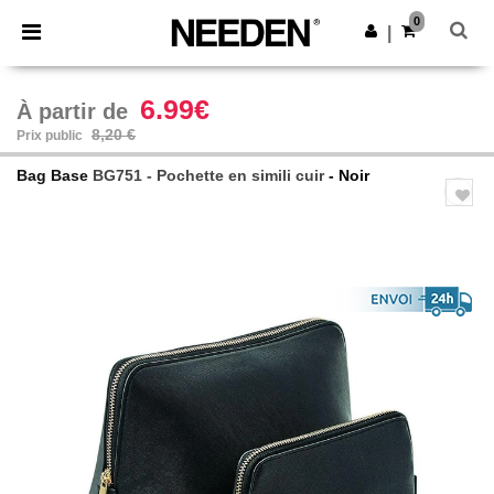
×
Appli Needen
0
Obtenir l'appli
|
Meilleurs prix sur l’app !
6.99€
À partir de
8,20 €
Prix public
Bag Base
BG751 - Pochette en simili cuir
- Noir
Previous
Next