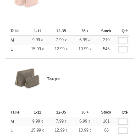
Taille
1-11
12-35
36 +
Stock
Qté
9.99
7.99
6.99
219
M
€
€
€
15.99
12.99
10.99
545
L
€
€
€
Taupe
Taille
1-11
12-35
36 +
Stock
Qté
9.99
7.99
6.99
101
M
€
€
€
15.99
12.99
10.99
88
L
€
€
€