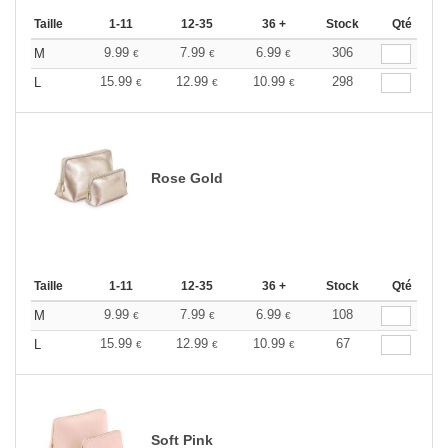
Taille
1-11
12-35
36 +
Stock
Qté
9.99
7.99
6.99
306
M
€
€
€
15.99
12.99
10.99
298
L
€
€
€
Rose Gold
Taille
1-11
12-35
36 +
Stock
Qté
9.99
7.99
6.99
108
M
€
€
€
15.99
12.99
10.99
67
L
€
€
€
Soft Pink