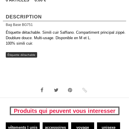
0
ARTICLES
0.00
€
DESCRIPTION
Bag Base BG751
Étiquette détachable. Simili cuir Saffiano. Compartiment principal zippé.
Doublure douce. Multi-usage. Disponible en M et L.
100% simili cuir.
Étiquette détachable
Produits qui peuvent vous interesser
vêtements | unis
accessoires
voyage
unisexe