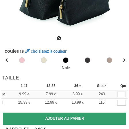
couleurs
choisissez la couleur
Noir
TAILLE
1-11
12-35
36 +
Stock
Qté
9.99
7.99
6.99
240
M
€
€
€
15.99
12.99
10.99
116
L
€
€
€