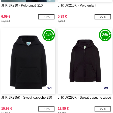
JHK JK210 - Polo piqué 210
JHK JK210K - Polo enfant
6,99 €
5,99 €
-31%
-27%
10,10 €
8,20 €
W1
W1
JHK JK295K - Sweat capuche 290
JHK JK290K - Sweat capuche zippé
10,99 €
12,99 €
-31%
-27%