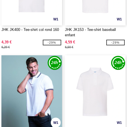
W1
W1
JHK JK400 - Tee-shirt col rond 160
JHK JK153 - Tee-shirt baseball
enfant
4,39 €
4,59 €
-29%
-29%
6,20 €
6,50 €
W1
W1