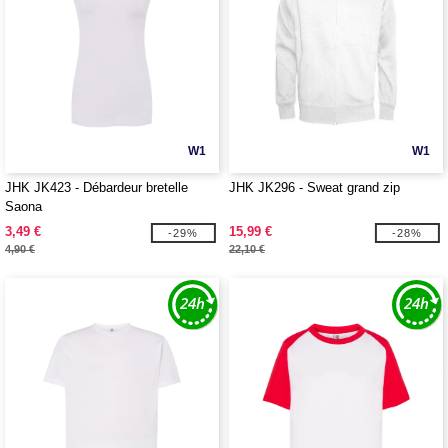
W1
W1
JHK JK423 - Débardeur bretelle
JHK JK296 - Sweat grand zip
Saona
3,49 €
15,99 €
-29%
-28%
4,90 €
22,10 €