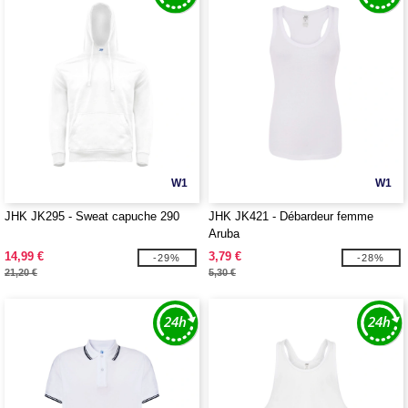
W1
W1
JHK JK295 - Sweat capuche 290
JHK JK421 - Débardeur femme
Aruba
14,99 €
3,79 €
-29%
-28%
21,20 €
5,30 €