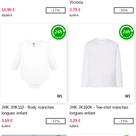
Victoria
14,99 €
3,79 €
-27%
-30%
20,50 €
5,40 €
W1
W1
JHK JHK110 - Body manches
JHK JK160K - Tee-shirt manches
longues enfant
longues enfant
3,69 €
3,29 €
-32%
-33%
5,40 €
4,90 €