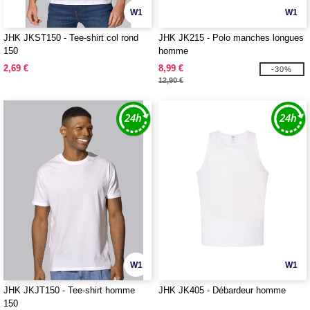
W1
W1
JHK JKST150 - Tee-shirt col rond
JHK JK215 - Polo manches longues
150
homme
2,69 €
8,99 €
-30%
12,90 €
W1
W1
JHK JKJT150 - Tee-shirt homme
JHK JK405 - Débardeur homme
150