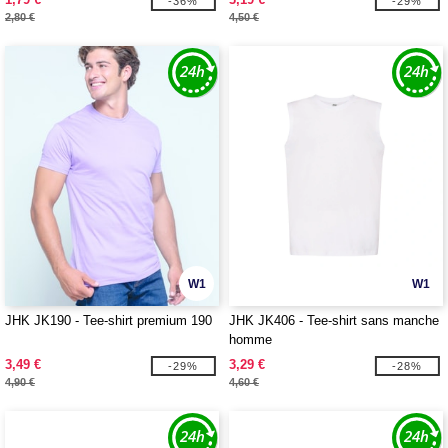
-36%
-29%
2,80 €
4,50 €
W1
W1
JHK JK190 - Tee-shirt premium 190
JHK JK406 - Tee-shirt sans manche
homme
3,49 €
3,29 €
-29%
-28%
4,90 €
4,60 €