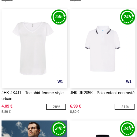
15,90 €
17,70 €
W1
W1
JHK JK411 - Tee-shirt femme style
JHK JK205K - Polo enfant contrasté
urbain
4,09 €
6,99 €
-29%
-21%
5,80 €
8,80 €