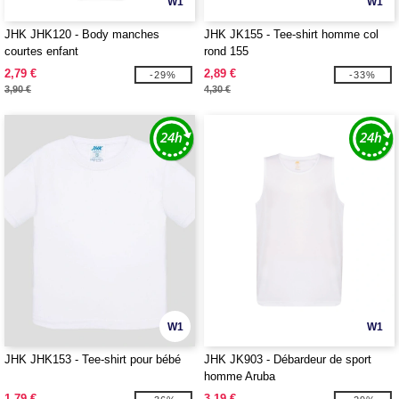
W1
W1
JHK JHK120 - Body manches
JHK JK155 - Tee-shirt homme col
courtes enfant
rond 155
2,79 €
2,89 €
-29%
-33%
3,90 €
4,30 €
W1
W1
JHK JHK153 - Tee-shirt pour bébé
JHK JK903 - Débardeur de sport
homme Aruba
1,79 €
3,19 €