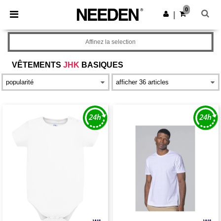
×
Appli Needen
0
Obtenir l'appli
|
Meilleurs prix sur l’app !
Affinez la selection
VÊTEMENTS
JHK
BASIQUES