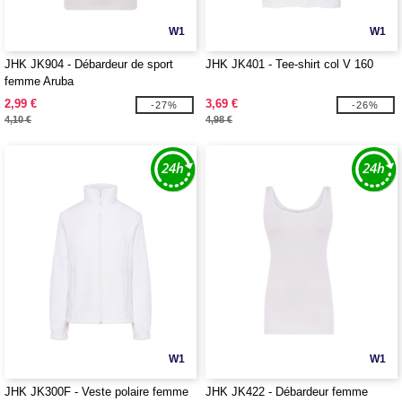
W1
W1
JHK JK904 - Débardeur de sport
JHK JK401 - Tee-shirt col V 160
femme Aruba
2,99 €
3,69 €
-27%
-26%
4,10 €
4,98 €
W1
W1
JHK JK300F - Veste polaire femme
JHK JK422 - Débardeur femme