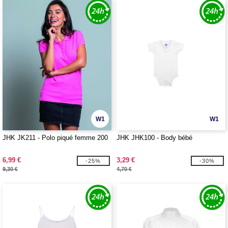
W1
W1
JHK JK211 - Polo piqué femme 200
JHK JHK100 - Body bébé
6,99 €
3,29 €
-25%
-30%
9,30 €
4,70 €