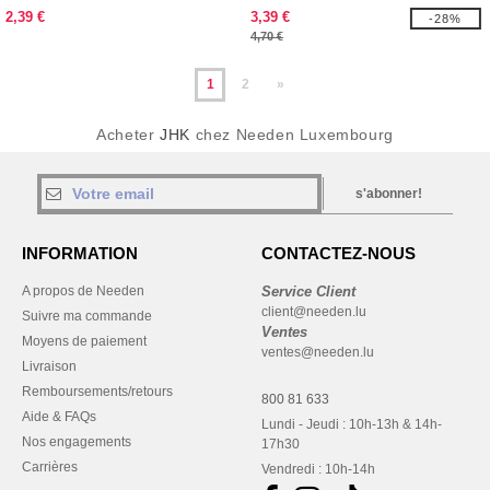
2,39 €
3,39 €
-28%
4,70 €
1
2
»
Acheter
JHK
chez Needen Luxembourg
s'abonner!
INFORMATION
CONTACTEZ-NOUS
A propos de Needen
Service Client
client@needen.lu
Suivre ma commande
Ventes
Moyens de paiement
ventes@needen.lu
Livraison
Remboursements/retours
800 81 633
Aide & FAQs
Lundi - Jeudi : 10h-13h & 14h-
Nos engagements
17h30
Carrières
Vendredi : 10h-14h