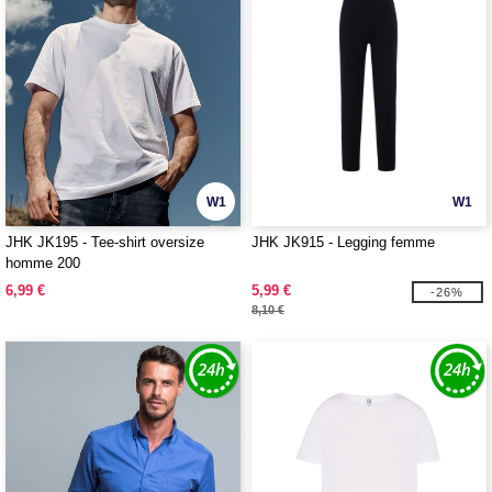
W1
W1
JHK JK195 - Tee-shirt oversize
JHK JK915 - Legging femme
homme 200
6,99 €
5,99 €
-26%
8,10 €