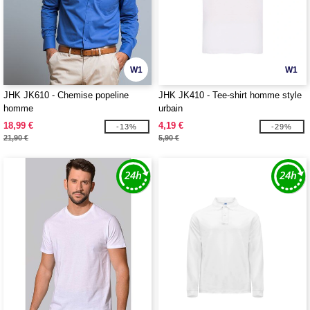
W1
W1
JHK JK610 - Chemise popeline
JHK JK410 - Tee-shirt homme style
homme
urbain
18,99 €
4,19 €
-13%
-29%
21,90 €
5,90 €