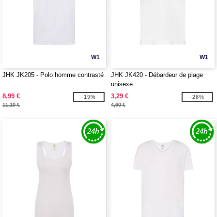
W1
W1
JHK JK205 - Polo homme contrasté
JHK JK420 - Débardeur de plage
unisexe
8,99 €
3,29 €
-19%
-28%
11,10 €
4,60 €