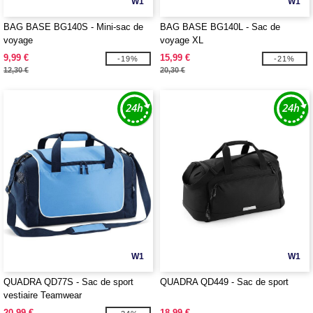
W1
W1
BAG BASE BG140S - Mini-sac de
BAG BASE BG140L - Sac de
voyage
voyage XL
9,99 €
15,99 €
-19%
-21%
12,30 €
20,30 €
W1
W1
QUADRA QD77S - Sac de sport
QUADRA QD449 - Sac de sport
vestiaire Teamwear
20,99 €
18,99 €