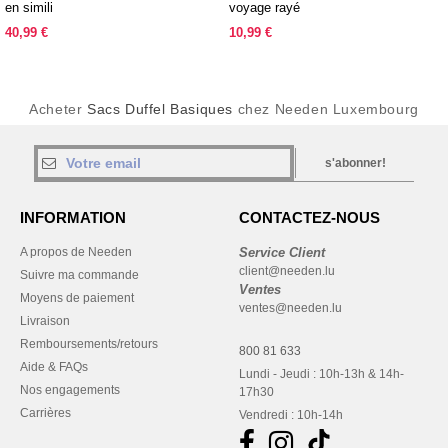
en simili
voyage rayé
40,99 €
10,99 €
Acheter
Sacs Duffel Basiques
chez Needen Luxembourg
s'abonner!
INFORMATION
CONTACTEZ-NOUS
A propos de Needen
Service Client
client@needen.lu
Suivre ma commande
Ventes
Moyens de paiement
ventes@needen.lu
Livraison
Remboursements/retours
800 81 633
Aide & FAQs
Lundi - Jeudi : 10h-13h & 14h-
Nos engagements
17h30
Carrières
Vendredi : 10h-14h