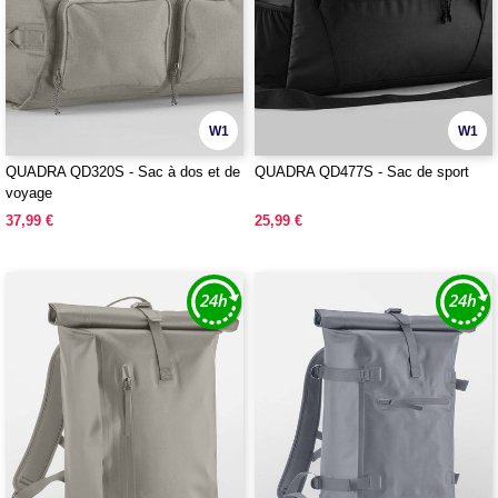
W1
W1
QUADRA QD320S - Sac à dos et de
QUADRA QD477S - Sac de sport
voyage
37,99 €
25,99 €