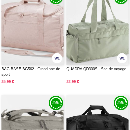
W1
W1
BAG BASE BG562 - Grand sac de
QUADRA QD300S - Sac de voyage
sport
25,99 €
22,99 €