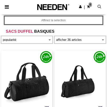
×
Appli Needen
0
Obtenir l'appli
|
Meilleurs prix sur l’app !
Affinez la selection
SACS DUFFEL
BASIQUES