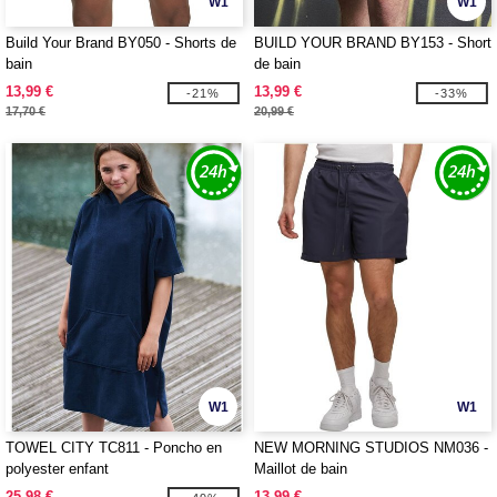
W1
W1
Build Your Brand BY050 - Shorts de
BUILD YOUR BRAND BY153 - Short
bain
de bain
13,99 €
13,99 €
-21%
-33%
17,70 €
20,99 €
W1
W1
TOWEL CITY TC811 - Poncho en
NEW MORNING STUDIOS NM036 -
polyester enfant
Maillot de bain
25,98 €
13,99 €