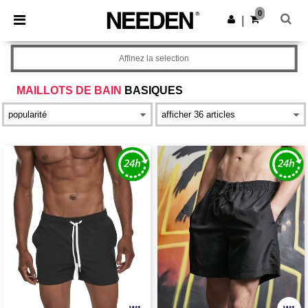
×
Appli Needen
0
Obtenir l'appli
|
Meilleurs prix sur l’app !
Affinez la selection
MAILLOTS DE BAIN
BASIQUES