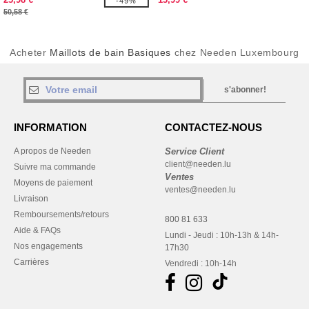
-49%
50,58 €
Acheter
Maillots de bain Basiques
chez Needen Luxembourg
s'abonner!
INFORMATION
CONTACTEZ-NOUS
A propos de Needen
Service Client
client@needen.lu
Suivre ma commande
Ventes
Moyens de paiement
ventes@needen.lu
Livraison
Remboursements/retours
800 81 633
Aide & FAQs
Lundi - Jeudi : 10h-13h & 14h-
Nos engagements
17h30
Carrières
Vendredi : 10h-14h