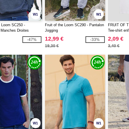
W1
W1
he Loom SC250 -
Fruit of the Loom SC290 - Pantalon
FRUIT OF 
 Manches Droites
Jogging
Tee-shirt en
12,99 €
2,09 €
-47%
-33%
19,30 €
3,40 €
W1
W1