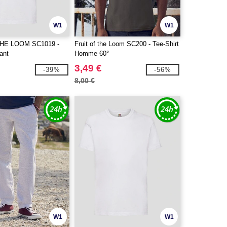
W1
W1
THE LOOM SC1019 -
Fruit of the Loom SC200 - Tee-Shirt
fant
Homme 60°
3,49 €
-39%
-56%
8,00 €
W1
W1