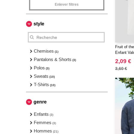
Enlever filtres
style
Fruit of t
Chemises
(1)
Enfant Val
Pantalons & Shorts
2,09 €
(3)
Polos
3,60 €
(3)
Sweats
(10)
T-Shirts
(10)
genre
Enfants
(3)
Femmes
(3)
Hommes
(21)