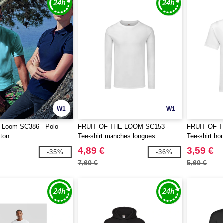
W1
W1
he Loom SC386 - Polo
FRUIT OF THE LOOM SC153 -
FRUIT OF 
ton
Tee-shirt manches longues
Tee-shirt h
4,89 €
3,59 €
-35%
-36%
7,60 €
5,60 €