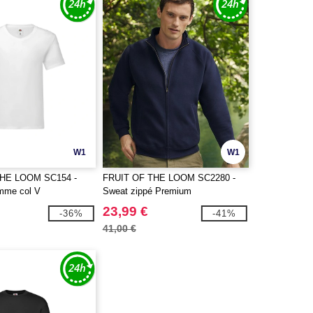
W1
W1
THE LOOM SC154 -
FRUIT OF THE LOOM SC2280 -
omme col V
Sweat zippé Premium
23,99 €
-36%
-41%
41,00 €