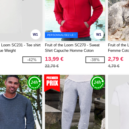
W1
W1
PERSONNALISEZ-LE !
he Loom SC231 - Tee shirt
Fruit of the Loom SC270 - Sweat
Fruit of the
ue Weight
Shirt Capuche Homme Coton
Femme Coto
13,99 €
2,79 €
-42%
-38%
22,70 €
4,70 €