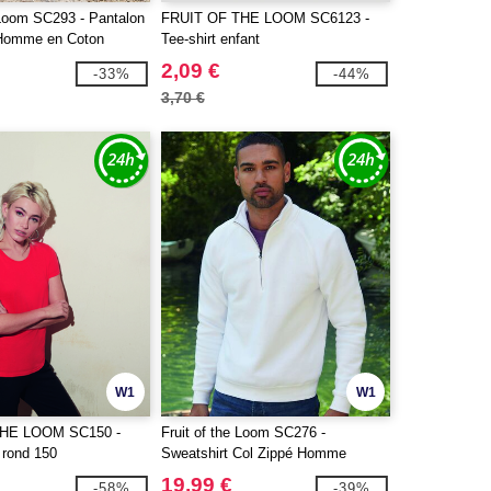
 Loom SC293 - Pantalon
FRUIT OF THE LOOM SC6123 -
 Homme en Coton
Tee-shirt enfant
2,09 €
-33%
-44%
3,70 €
W1
W1
THE LOOM SC150 -
Fruit of the Loom SC276 -
l rond 150
Sweatshirt Col Zippé Homme
Premium
19,99 €
-58%
-39%