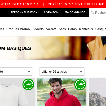
UR L’APP !
|
NOTRE APP EST EN LIGNE ! 10 €
PERSONNALISATION
LIVRAISON
MA COMMANDE
ues
Produits Promo
T-Shirts
Sweats
Sacs
Polos
Manteaux
Casque
OM
BASIQUES