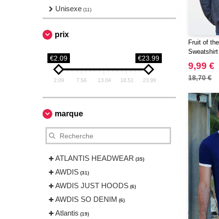
Unisexe
(11)
prix
Fruit of t
Sweatshirt
€2.09
€23.99
9,99 €
18,70 €
2.09
7.56
13.04
18.51
23.99
marque
ATLANTIS HEADWEAR
(35)
AWDIS
(31)
AWDIS JUST HOODS
(6)
AWDIS SO DENIM
(6)
Atlantis
(19)