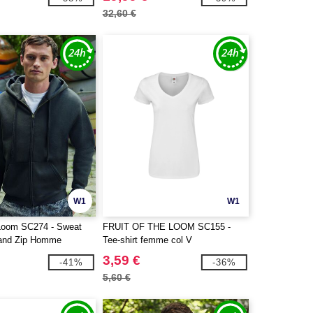
32,60 €
W1
W1
e Loom SC274 - Sweat
FRUIT OF THE LOOM SC155 -
and Zip Homme
Tee-shirt femme col V
3,59 €
-41%
-36%
5,60 €