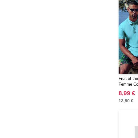
Just Cool
(37)
Karlowsky
(17)
Korntex
(18)
Label Serie
(2)
Larkwood
(6)
Mantis
(1)
Mepal
(5)
Mumbles
(11)
NEW MORNING STUDIOS
(30)
Fruit of t
NEWGEN
(1)
Femme Co
Needen
(88)
8,99 €
Neutral
(38)
13,80 €
Ocean Bottle
(3)
Paredes
(1)
Pen Duick
(25)
Produkt JACK & JONES
(10)