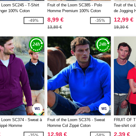
he Loom SC245 - T-Shirt
Fruit of the Loom SC385 - Polo
Fruit of the
ger 100% Coton
Homme Premium 100% Coton
de Jogging
8,99 €
12,99 €
-49%
-35%
13,80 €
19,30 €
W1
W1
he Loom SC374 - Sweat à
Fruit of the Loom SC376 - Sweat
FRUIT OF 
Zippé Homme
Homme Col Zippé Coton
Tee-shirt co
€
12,98 €
2,39 €
-35%
-58%