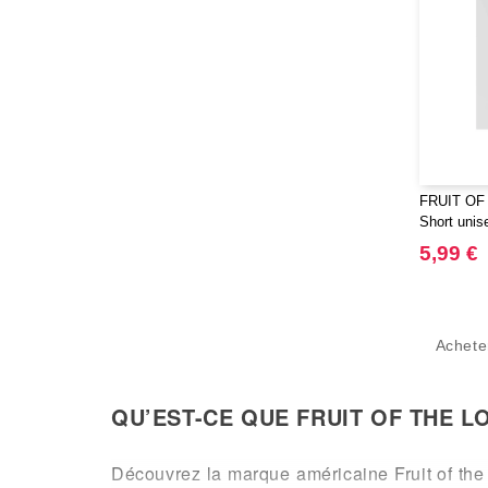
Promodoro
(7)
Quadra
(40)
RFX™
(9)
RICA LEWIS
(15)
Regatta
(38)
Result
(80)
Roly
(101)
FRUIT OF
Roly WRK
Short unis
(10)
Russell
5,99 €
(18)
Russell Collection
(3)
SF Men
(5)
SF Mini
Achet
(4)
SF Women
(7)
Sans Étiquette
(1)
QU’EST-CE QUE FRUIT OF THE 
Skinnifit
(13)
Spiro
(16)
Découvrez la marque américaine Fruit of the