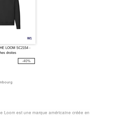
W1
THE LOOM SC2154 -
es droites
-40%
mbourg
 the Loom est une marque américaine créée en