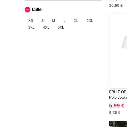
Elevate Essentials
30,80 €
(34)
taille
Elevate Life
(51)
Elevate NXT
XS
S
M
L
XL
2XL
(26)
3XL
4XL
5XL
FRUIT OF THE LOOM VINTAGE
(4)
Finden & Hales
(13)
Flexfit
(104)
Front row
(4)
Fruit of the Loom
(27)
Gildan
(17)
Henbury
(8)
Herock
(16)
FRUIT OF
JHK
Polo coton
(59)
JUST T'S
5,99 €
(5)
Jack&Jones
9,20 €
(6)
JournalBooks
(2)