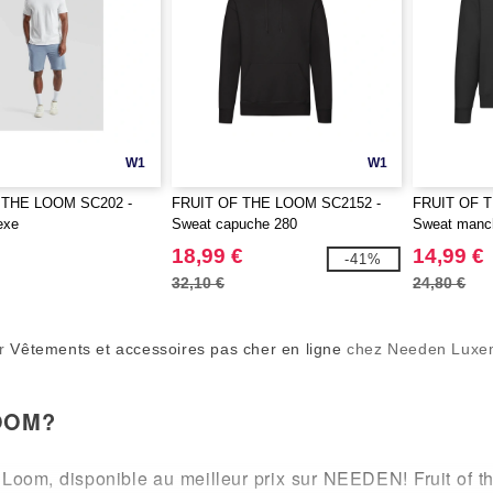
W1
W1
 THE LOOM SC202 -
FRUIT OF THE LOOM SC2152 -
FRUIT OF 
exe
Sweat capuche 280
Sweat manch
18,99 €
14,99 €
-41%
32,10 €
24,80 €
er
Vêtements et accessoires pas cher en ligne
chez Needen Luxe
LOOM?
 Loom, disponible au meilleur prix sur NEEDEN! Fruit of