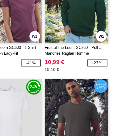
W1
W1
 Loom SC600 - T-Shirt
Fruit of the Loom SC260 - Pull à
n Lady-Fit
Manches Raglan Homme
10,99 €
-41%
-27%
15,10 €