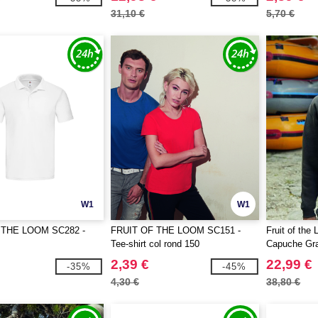
31,10 €
5,70 €
W1
W1
 THE LOOM SC282 -
FRUIT OF THE LOOM SC151 -
Fruit of th
Tee-shirt col rond 150
Capuche Gr
2,39 €
22,99 €
-35%
-45%
4,30 €
38,80 €