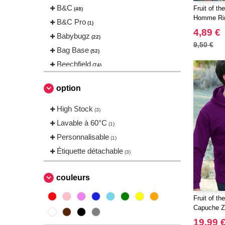
B&C
Fruit of t
(48)
Homme Rin
B&C Pro
(1)
4,89 €
Babybugz
(22)
9,50 €
Bag Base
(52)
Beechfield
(74)
Bella+Canvas
(18)
option
Black&Match
(2)
Build Your Brand
High Stock
(83)
(3)
CASE LOGIC
Lavable à 60°C
(8)
(1)
CLUBCLASS
Personnalisable
(2)
(1)
CamelBak
Étiquette détachable
(3)
(3)
ECOLOGIE
(2)
ESTEX
couleurs
(6)
EXCD BY PROMODORO
(5)
Fruit of t
EgotierPro
(2)
Capuche 
Elevate
(20)
19,99 