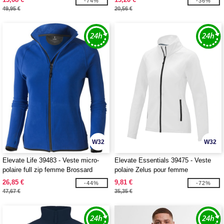
-74%
-36%
49,95 €
20,56 €
W32
W32
Elevate Life 39483 - Veste micro-
Elevate Essentials 39475 - Veste
polaire full zip femme Brossard
polaire Zelus pour femme
26,85 €
9,81 €
-44%
-72%
47,67 €
35,35 €