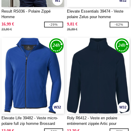
W1
W32
Result RS036 - Polaire Zippé
Elevate Essentials 39474 - Veste
Homme
polaire Zelus pour homme
16,99 €
9,81 €
-29%
-62%
23,80 €
25,89 €
W32
W32
Elevate Life 39482 - Veste micro-
Roly R6412 - Veste en polaire
polaire full zip homme Brossard
entièrement zippée Artic pour
homme
13,08 €
13,20 €