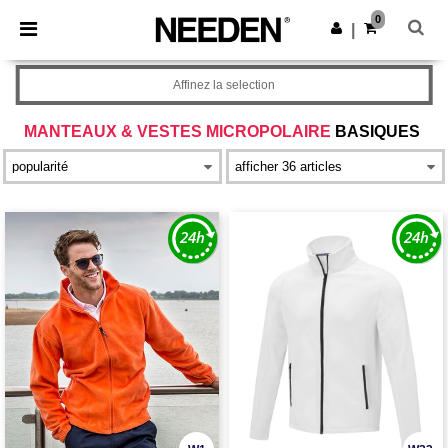
×
Appli Needen
0
Obtenir l'appli
|
Meilleurs prix sur l’app !
Affinez la selection
MANTEAUX & VESTES MICROPOLAIRE
BASIQUES