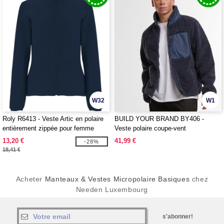
W32
W1
Roly R6413 - Veste Artic en polaire
BUILD YOUR BRAND BY406 -
entièrement zippée pour femme
Veste polaire coupe-vent
13,20 €
41,99 €
-28%
18,41 €
Acheter
Manteaux & Vestes Micropolaire Basiques
chez
Needen Luxembourg
s'abonner!