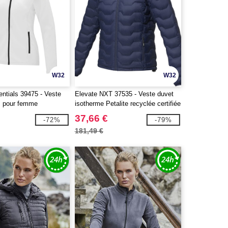
W32
W32
ntials 39475 - Veste
Elevate NXT 37535 - Veste duvet
us pour femme
isotherme Petalite recyclée certifiée
GRS pour femme
37,66 €
-72%
-79%
181,49 €