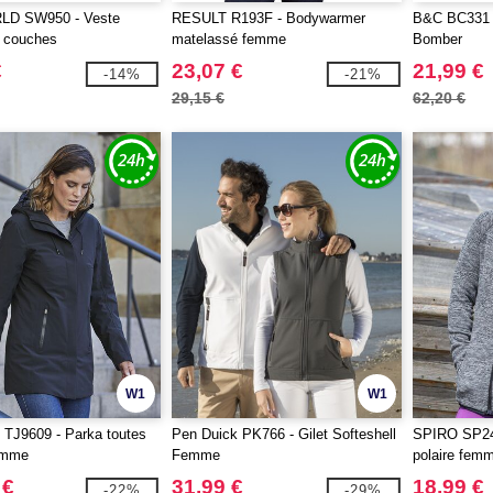
D SW950 - Veste
RESULT R193F - Bodywarmer
B&C BC331 
3 couches
matelassé femme
Bomber
€
23,07 €
21,99 €
-14%
-21%
29,15 €
62,20 €
W1
W1
TJ9609 - Parka toutes
Pen Duick PK766 - Gilet Softeshell
SPIRO SP245
emme
Femme
polaire fem
 €
31,99 €
18,99 €
-22%
-29%