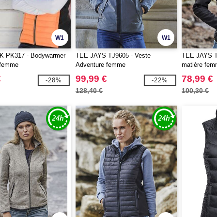
W1
W1
K PK317 - Bodywarmer
TEE JAYS TJ9605 - Veste
TEE JAYS TJ
 femme
Adventure femme
matière fe
€
99,99 €
78,99 €
-28%
-22%
128,40 €
100,30 €