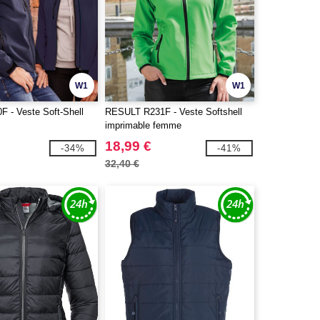
W1
W1
F - Veste Soft-Shell
RESULT R231F - Veste Softshell
imprimable femme
18,99 €
-34%
-41%
32,40 €