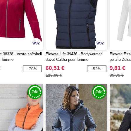
W32
W32
e 38328 - Veste softshell
Elevate Life 39436 - Bodywarmer
Elevate Esse
r femme
duvet Caltha pour femme
polaire Zel
€
60,51 €
9,81 €
-70%
-52%
126,66 €
35,35 €