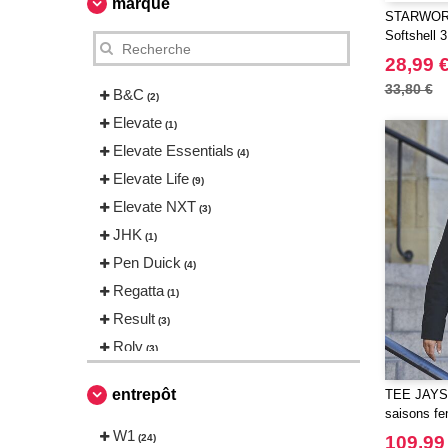
marque
STARWORL
Softshell 
28,99 
33,80 €
B&C
(2)
Elevate
(1)
Elevate Essentials
(4)
Elevate Life
(9)
Elevate NXT
(3)
JHK
(1)
Pen Duick
(4)
Regatta
(1)
Result
(3)
Roly
(3)
Russell
(3)
entrepôt
TEE JAYS 
Spiro
(1)
saisons f
Starworld
W1
(1)
(24)
109,99