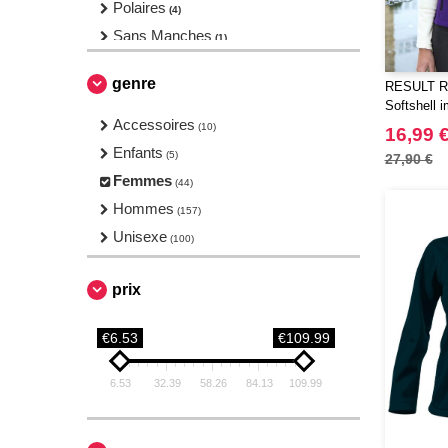
Polaires
(4)
Sans Manches
(1)
Softshell
(11)
genre
RESULT R2
Softshell 
Accessoires
(10)
16,99 
Enfants
(5)
27,90 €
Femmes
(44)
Hommes
(157)
Unisexe
(100)
prix
€6.53
€109.99
6.53
32.39
58.26
84.13
109.99