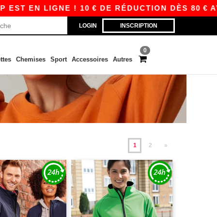
LIGNE ! 10 € DE RÉDUCTION DÈS 80 € AVEC APP
LOGIN
INSCRIPTION
0
ttes
Chemises
Sport
Accessoires
Autres
1
2
»