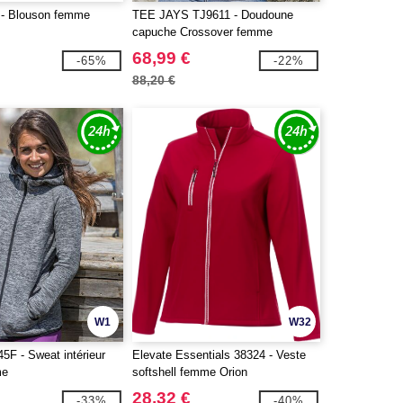
- Blouson femme
TEE JAYS TJ9611 - Doudoune
capuche Crossover femme
68,99 €
-65%
-22%
88,20 €
W1
W32
F - Sweat intérieur
Elevate Essentials 38324 - Veste
me
softshell femme Orion
28,32 €
-33%
-40%