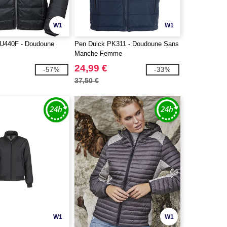
W1
W1
440F - Doudoune
Pen Duick PK311 - Doudoune Sans
Manche Femme
24,99 €
-57%
-33%
37,50 €
W1
W1