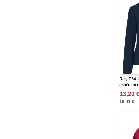
Roly R6413 
entièremen
13,20 
18,41 €