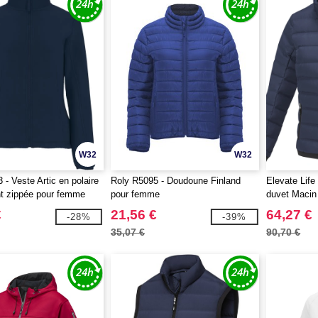
W32
W32
- Veste Artic en polaire
Roly R5095 - Doudoune Finland
Elevate Lif
t zippée pour femme
pour femme
duvet Macin
€
21,56 €
64,27 €
-28%
-39%
35,07 €
90,70 €