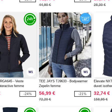
44,90 €
28,30 €
W1
W1
RGA645 - Veste
TEE JAYS TJ9633 - Bodywarmer
Elevate NXT
interactive femme
Zepelin femme
duvet isothe
certifié GR
€
56,99 €
32,74 €
-24%
-21%
72,20 €
158,95 €