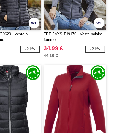
W1
W1
9629 - Veste bi-
TEE JAYS TJ9170 - Veste polaire
mme
femme
34,99 €
-21%
-21%
44,10 €