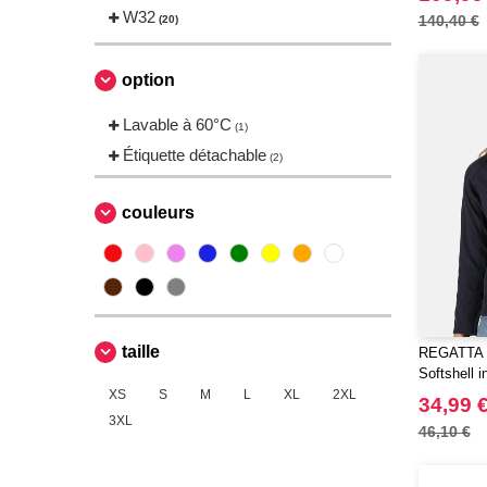
Tee Jays
W32
(8)
140,40 €
(20)
option
Lavable à 60°C
(1)
Étiquette détachable
(2)
couleurs
taille
REGATTA 
Softshell 
XS
S
M
L
XL
2XL
34,99 
3XL
46,10 €