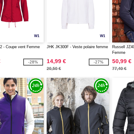
W1
W1
 - Coupe vent Femme
JHK JK300F - Veste polaire femme
Russell JZ40
Femme
€
14,99 €
50,99 €
-28%
-27%
20,50 €
77,40 €