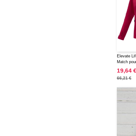
Elevate Lif
Match pou
19,64 
66,21 €