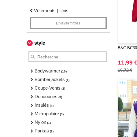
Vêtements | Unis
Enlever filtres
style
B&C BC302
11,99 
16,72 €
Bodywarmer
(10)
Bomberjackets
(1)
Coupe-Vents
(2)
Doudounes
(3)
Insulés
(4)
Micropolaire
(3)
Nylon
(1)
Parkas
(2)