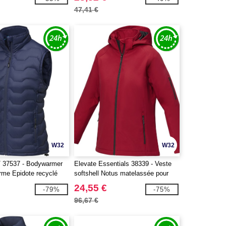
47,41 €
W32
W32
 37537 - Bodywarmer
Elevate Essentials 38339 - Veste
rme Epidote recyclé
softshell Notus matelassée pour
S pour femme
femme
24,55 €
-79%
-75%
96,67 €