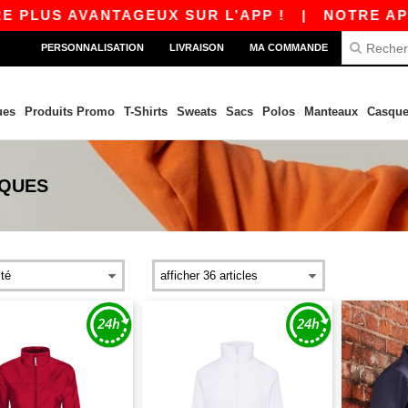
AVANTAGEUX SUR L’APP !
|
NOTRE APP EST EN 
PERSONNALISATION
LIVRAISON
MA COMMANDE
ues
Produits Promo
T-Shirts
Sweats
Sacs
Polos
Manteaux
Casque
IQUES