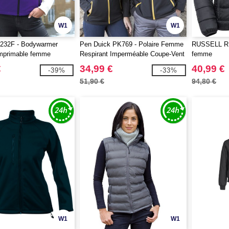
W1
W1
32F - Bodywarmer
Pen Duick PK769 - Polaire Femme
RUSSELL RU
imprimable femme
Respirant Imperméable Coupe-Vent
femme
€
34,99 €
40,99 €
-39%
-33%
51,90 €
94,80 €
W1
W1