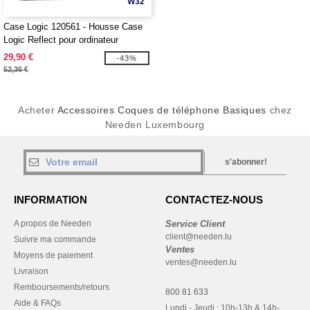
W32
Case Logic 120561 - Housse Case
Logic Reflect pour ordinateur
portable 14"
29,90 €
-43%
52,36 €
Acheter
Accessoires Coques de téléphone Basiques
chez
Needen Luxembourg
s'abonner!
INFORMATION
CONTACTEZ-NOUS
A propos de Needen
Service Client
client@needen.lu
Suivre ma commande
Ventes
Moyens de paiement
ventes@needen.lu
Livraison
Remboursements/retours
800 81 633
Aide & FAQs
Lundi - Jeudi : 10h-13h & 14h-