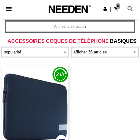
×
Appli Needen
0
Obtenir l'appli
|
Meilleurs prix sur l’app !
Affinez la selection
ACCESSOIRES COQUES DE TÉLÉPHONE
BASIQUES