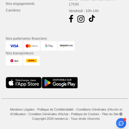
Nos engagements
17h30
Carrières
Vendredi : 10h-14h
Nos partenaires financiers
Nos transporteurs
Mentions Légales
-
Politique de Confidentialité
-
Conditions Générales d’Accès et
d’Utilisation
-
Condition Générales d'Achat
-
Politique de Cookies
-
Plan du Site
Copyright 2026 needen.lu - Tous droits réservés