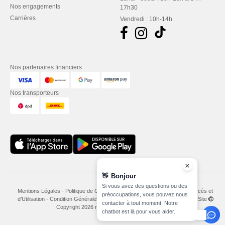
Nos engagements
17h30
Carrières
Vendredi : 10h-14h
Nos partenaires financiers
Nos transporteurs
👋
Bonjour
Si vous avez des questions ou des
Mentions Légales
-
Politique de Confidentialité
-
Conditions Générales d’Accès et
préoccupations, vous pouvez nous
d’Utilisation
-
Condition Générales d'Achat
-
Politique de Cookies
-
Plan du Site
contacter à tout moment. Notre
Copyright 2026 needen.lu - Tous droits réservés
chatbot est là pour vous aider.