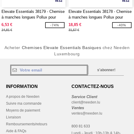
W32
W32
Elevate Essentials 38179 - Chemise
Elevate Essentials 38178 - Chemise
à manches longues Pollux pour
à manches longues Pollux pour
femme
homme
6,53 €
18,85 €
-74%
-40%
24,81 €
31,57 €
Acheter
Chemises Elevate Essentials Basiques
chez Needen
Luxembourg
s'abonner!
INFORMATION
CONTACTEZ-NOUS
A propos de Needen
Service Client
client@needen.lu
Suivre ma commande
Ventes
Moyens de paiement
ventes@needen.lu
Livraison
Remboursements/retours
800 81 633
Aide & FAQs
Lundi - Jeudi : 10h-13h & 14h-