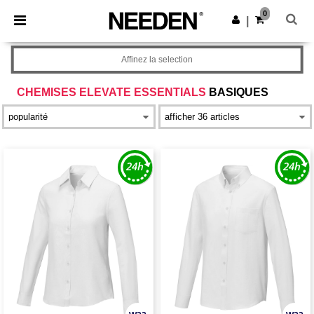
×
Appli Needen
0
Obtenir l'appli
|
Meilleurs prix sur l’app !
Affinez la selection
CHEMISES ELEVATE ESSENTIALS
BASIQUES