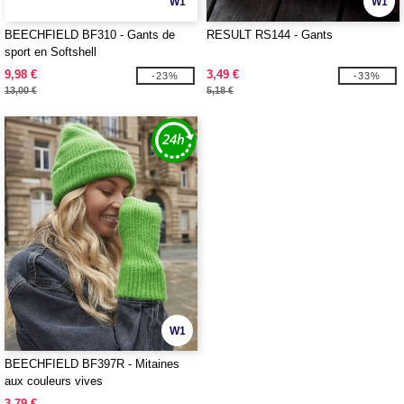
W1
W1
BEECHFIELD BF310 - Gants de
RESULT RS144 - Gants
sport en Softshell
9,98 €
3,49 €
-23%
-33%
13,00 €
5,18 €
W1
BEECHFIELD BF397R - Mitaines
aux couleurs vives
3,79 €