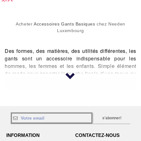
Acheter
Accessoires Gants Basiques
chez Needen
Luxembourg
Des formes, des matières, des utilités différentes, les
gants sont un accessoire indispensable pour les
hommes, les femmes et les enfants. Simple élément
de mode pour apporter la touche finale d’une tenue ou
accessoire indispensable pour se protéger du froid ou
pour protéger vos mains pendant le travail, de l’utile
au style vous trouverez chez Needen ce qu’il vous faut
!
s'abonner!
UNE GAMME VASTE
INFORMATION
CONTACTEZ-NOUS
Avec pas moins de 52 références, proposées par