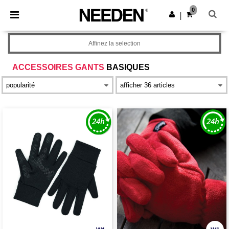
×
Appli Needen
0
Obtenir l'appli
|
Meilleurs prix sur l’app !
Affinez la selection
ACCESSOIRES GANTS
BASIQUES