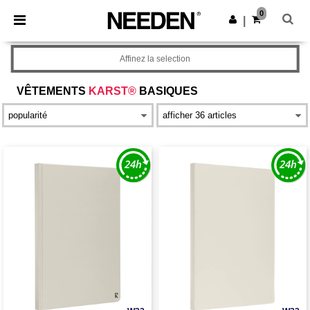
×
Appli Needen
0
Obtenir l'appli
|
Meilleurs prix sur l’app !
Affinez la selection
VÊTEMENTS
KARST®
BASIQUES