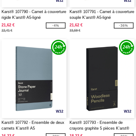
W32
W32
Karst® 107790 - Carnet à couverture
Karst® 107791 - Carnet à couverture
rigide K’arst® A5-ligné
souple K’arst® A5-ligné
21,62 €
21,62 €
-4%
-36%
22,41 €
33,59 €
W32
W32
Karst® 107792 - Ensemble de deux
Karst® 107793 - Ensemble de
carnets K’arst® A5
crayons graphite 5 pièces K’arst®
2B sans bois
16,33 €
18,23 €