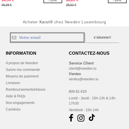
-39%
-36%
26,69 €
28,52 €
Acheter
Karst®
chez Needen Luxembourg
s'abonner!
INFORMATION
CONTACTEZ-NOUS
A propos de Needen
Service Client
client@needen.lu
Suivre ma commande
Ventes
Moyens de paiement
ventes@needen.lu
Livraison
Remboursements/retours
800 81 633
Aide & FAQs
Lundi - Jeudi : 10h-13h & 14h-
Nos engagements
17h30
Carrières
Vendredi : 10h-14h