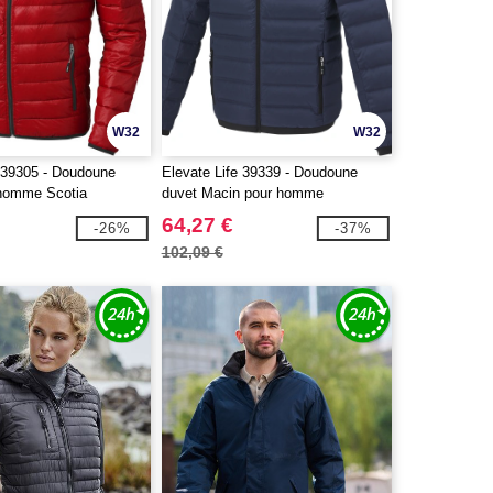
W32
W32
e 39305 - Doudoune
Elevate Life 39339 - Doudoune
 homme Scotia
duvet Macin pour homme
64,27 €
-26%
-37%
102,09 €