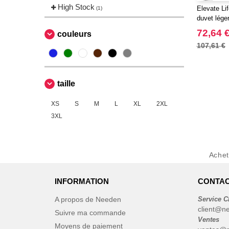
High Stock
Elevate Li
(1)
duvet lége
72,64 
couleurs
107,61 €
taille
XS
S
M
L
XL
2XL
3XL
Ache
INFORMATION
CONTAC
A propos de Needen
Service C
client@n
Suivre ma commande
Ventes
Moyens de paiement