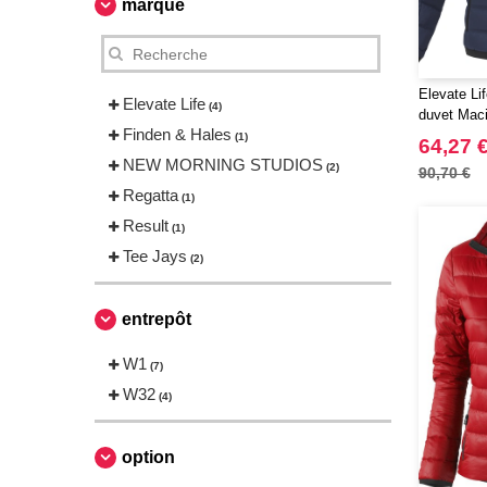
marque
Elevate Li
Elevate Life
(4)
duvet Mac
Finden & Hales
(1)
64,27 
NEW MORNING STUDIOS
(2)
90,70 €
Regatta
(1)
Result
(1)
Tee Jays
(2)
entrepôt
W1
(7)
W32
(4)
option