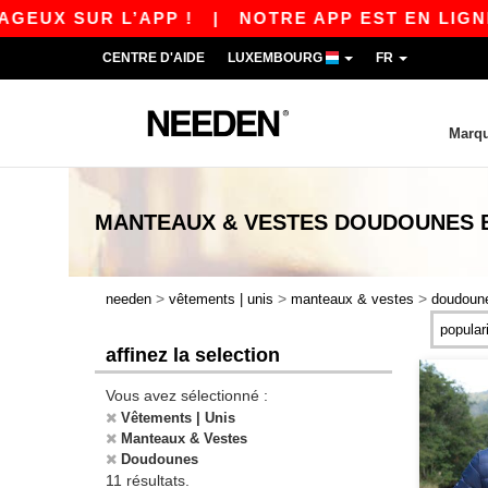
UX SUR L’APP !
|
NOTRE APP EST EN LIGNE ! 
CENTRE D'AIDE
LUXEMBOURG
FR
Marq
MANTEAUX & VESTES DOUDOUNES
>
>
>
needen
vêtements | unis
manteaux & vestes
doudoun
affinez la selection
Vous avez sélectionné :
Vêtements | Unis
Manteaux & Vestes
Doudounes
11 résultats.