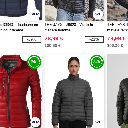
W32
W1
fe 39340 - Doudoune en
TEE JAYS TJ9628 - Veste bi-
TEE JAYS TJ
in pour femme
matière homme
matière fe
€
78,99 €
78,99 €
-29%
-21%
100,30 €
100,30 €
W32
W1