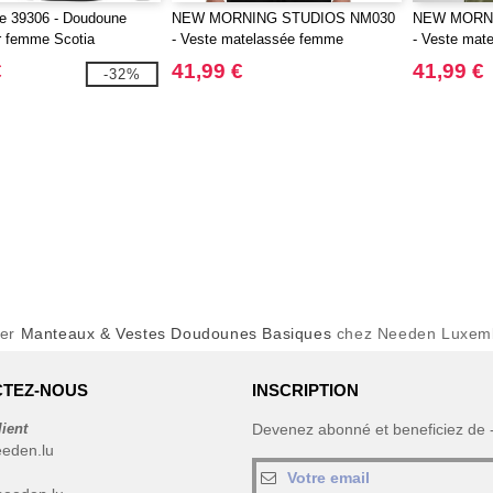
fe 39306 - Doudoune
NEW MORNING STUDIOS NM030
NEW MORN
r femme Scotia
- Veste matelassée femme
- Veste ma
€
41,99 €
41,99 €
-32%
ter
Manteaux & Vestes Doudounes Basiques
chez Needen Luxem
TEZ-NOUS
INSCRIPTION
lient
Devenez abonné et beneficiez de
eeden.lu