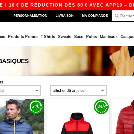
10 € DE RÉDUCTION DÈS 80 € AVEC APP10 – DES
PERSONNALISATION
LIVRAISON
MA COMMANDE
ues
Produits Promo
T-Shirts
Sweats
Sacs
Polos
Manteaux
Casque
BASIQUES
es