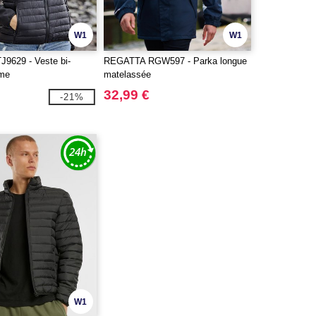
W1
W1
9629 - Veste bi-
REGATTA RGW597 - Parka longue
mme
matelassée
32,99 €
-21%
W1