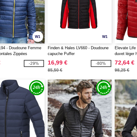
W1
W1
194 - Doudoune Femme
Finden & Hales LV660 - Doudoune
Elevate Lif
ntales Zippées
capuche Puffer
duvet léger
€
16,99 €
72,64 €
-29%
-80%
85,50 €
98,25 €