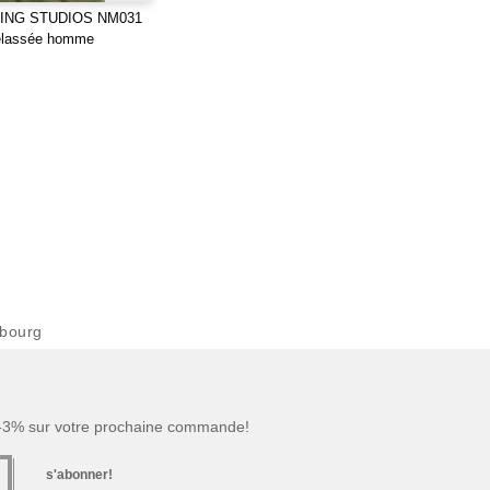
ING STUDIOS NM031
telassée homme
bourg
 -3% sur votre prochaine commande!
s'abonner!