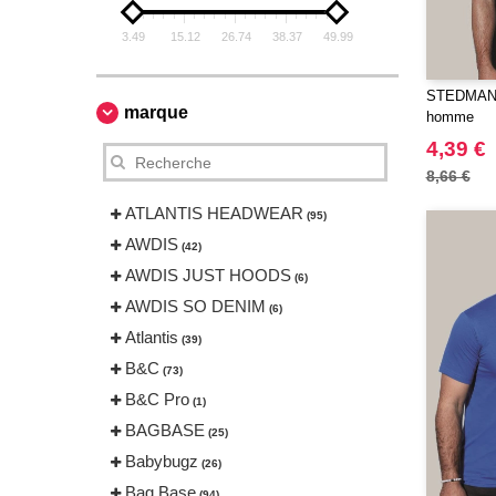
3.49
15.12
26.74
38.37
49.99
STEDMAN 
marque
homme
4,39 €
8,66 €
ATLANTIS HEADWEAR
(95)
AWDIS
(42)
AWDIS JUST HOODS
(6)
AWDIS SO DENIM
(6)
Atlantis
(39)
B&C
(73)
B&C Pro
(1)
BAGBASE
(25)
Babybugz
(26)
Bag Base
(94)