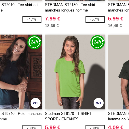
T2010 - Tee-shirt col
STEDMAN ST2130 - Tee-shirt
STEDMAN ST
me
manches longues homme
manches lo
7,99 €
5,99 €
-47%
-57%
18,69 €
16,49 €
W1
W1
ST9740 - Polo manches
Stedman ST8170 - T-SHIRT
STEDMAN ST
emme
SPORT - ENFANTS
homme col 
€
5,99 €
4,09 €
-38%
-38%