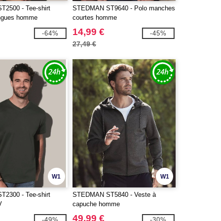
2500 - Tee-shirt
STEDMAN ST9640 - Polo manches
ngues homme
courtes homme
14,99 €
-64%
-45%
27,49 €
W1
W1
2300 - Tee-shirt
STEDMAN ST5840 - Veste à
V
capuche homme
49,99 €
-49%
-30%