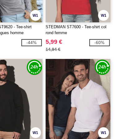
W1
W1
9620 - Tee-shirt
STEDMAN ST7600 - Tee-shirt col
ngues homme
rond femme
5,99 €
-44%
-60%
14,94 €
W1
W1