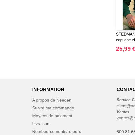
RICA LEWIS
(16)
Regatta
(65)
Result
(96)
Roly
(102)
STEDMAN 
Roly WRK
(12)
capuche z
Russell
(20)
25,99 
Russell Collection
(3)
SCX.design
(39)
SF Men
(13)
SF Mini
(6)
SF Women
(17)
INFORMATION
CONTAC
STAC
(9)
A propos de Needen
Service C
Sans Étiquette
(1)
client@n
Suivre ma commande
Seasons
Ventes
(72)
Moyens de paiement
ventes@n
Skinnifit
(16)
Livraison
Spiro
(16)
Remboursements/retours
800 81 6