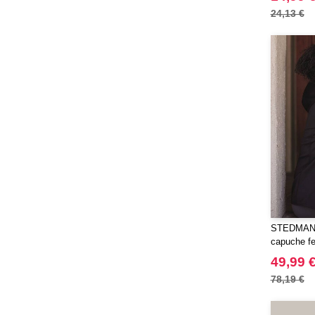
Elevate
(23)
24,13 €
Elevate Essentials
(34)
Elevate Life
(51)
Elevate NXT
(48)
FRUIT OF THE LOOM VINTAGE
(4)
Finden & Hales
(16)
Flexfit
(136)
Front row
(9)
Fruit of the Loom
(43)
Gildan
(34)
Graid™
(2)
STEDMAN S
Henbury
capuche 
(21)
Herock
49,99 
(30)
Herschel
78,19 €
(9)
JHK
(65)