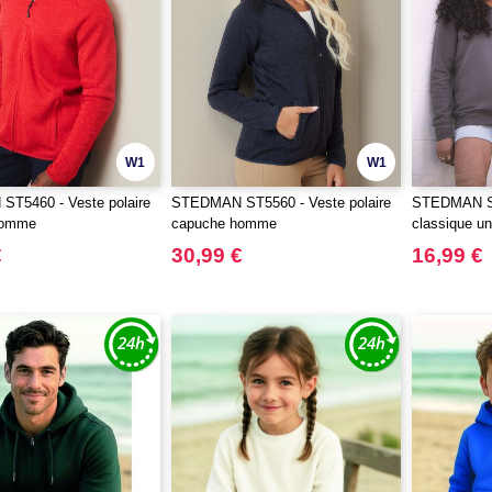
W1
W1
T5460 - Veste polaire
STEDMAN ST5560 - Veste polaire
STEDMAN ST
homme
capuche homme
classique u
€
30,99 €
16,99 €