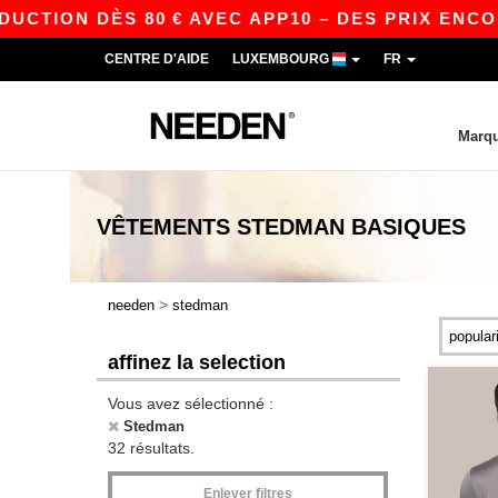
 DÈS 80 € AVEC APP10 – DES PRIX ENCORE PLUS
CENTRE D'AIDE
LUXEMBOURG
FR
Marq
VÊTEMENTS
STEDMAN
BASIQUES
>
needen
stedman
affinez la selection
Vous avez sélectionné :
Stedman
32 résultats.
Enlever filtres