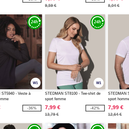
9,59 €
8,04 €
W1
W1
T5940 - Veste à
STEDMAN ST8100 - Tee-shirt de
STEDMAN ST
femme
sport femme
sport homme
€
7,99 €
7,99 €
-36%
-42%
13,79 €
12,64 €