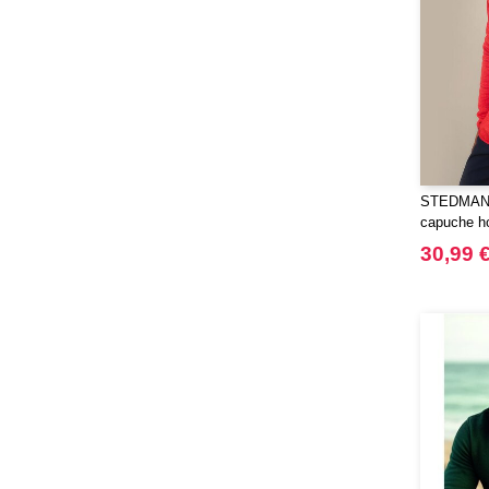
Mumbles
(35)
NEW MORNING STUDIOS
(30)
NEWGEN
(7)
Needen
(88)
Neutral
(49)
Ocean Bottle
(12)
Originalhome
(16)
STEDMAN S
PF Concept
capuche 
(561)
Paredes
30,99 
(7)
Parker
(27)
Pen Duick
(30)
Prixton
(30)
Produkt JACK & JONES
(10)
Promodoro
(12)
Quadra
(64)
RFX™
(12)