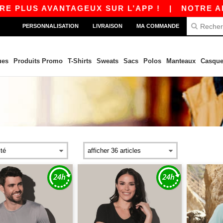
 AVANTAGEUX SUR L’APP !
|
NOTRE APP EST EN
PERSONNALISATION
LIVRAISON
MA COMMANDE
ues
Produits Promo
T-Shirts
Sweats
Sacs
Polos
Manteaux
Casque