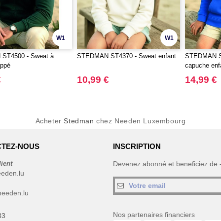
W1
W1
ST4500 - Sweat à
STEDMAN ST4370 - Sweat enfant
STEDMAN ST
ippé
capuche enf
€
10,99 €
14,99 €
Acheter
Stedman
chez Needen Luxembourg
TEZ-NOUS
INSCRIPTION
lient
Devenez abonné et beneficiez de
eeden.lu
eeden.lu
Nos partenaires financiers
33