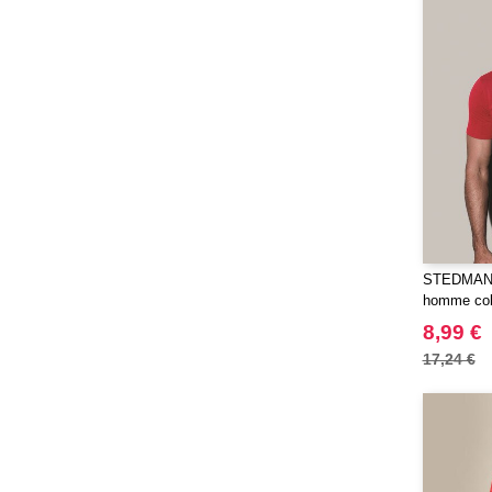
JUST T'S
(8)
Jack&Jones
(6)
JournalBooks
(6)
Just Cool
(45)
Karlowsky
(47)
Karst®
(4)
Kooduu
(4)
Korntex
(41)
Label Serie
(2)
STEDMAN S
Larkwood
(15)
homme col
Larq
(4)
8,99 €
Luxe
(22)
17,24 €
Mantis
(32)
Marksman
(26)
Mepal
(23)
Moleskine
(45)