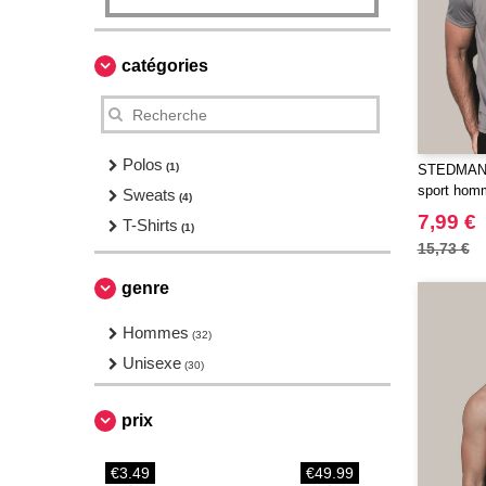
catégories
Polos
(1)
STEDMAN S
sport hom
Sweats
(4)
7,99 €
T-Shirts
(1)
15,73 €
genre
Hommes
(32)
Unisexe
(30)
prix
€3.49
€49.99