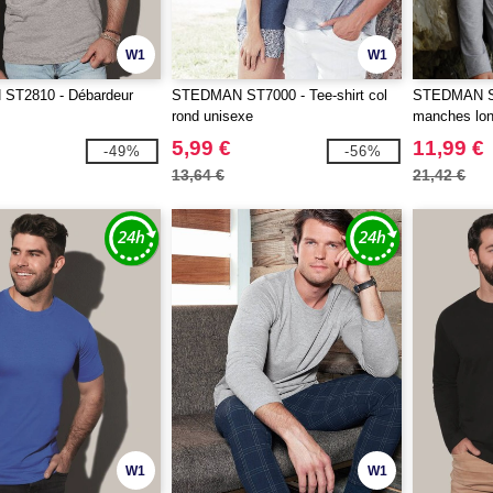
W1
W1
ST2810 - Débardeur
STEDMAN ST7000 - Tee-shirt col
STEDMAN ST
rond unisexe
manches lo
5,99 €
11,99 €
-49%
-56%
13,64 €
21,42 €
W1
W1