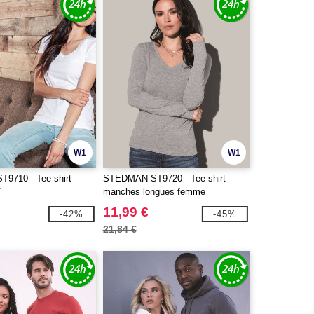
W1
W1
9710 - Tee-shirt
STEDMAN ST9720 - Tee-shirt
V
manches longues femme
11,99 €
-42%
-45%
21,84 €