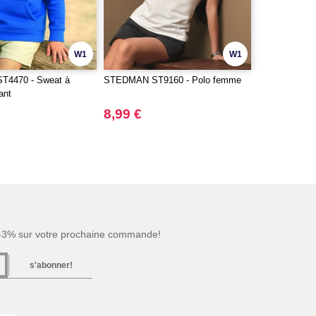
W1
W1
4470 - Sweat à
STEDMAN ST9160 - Polo femme
ant
8,99 €
 -3% sur votre prochaine commande!
s'abonner!