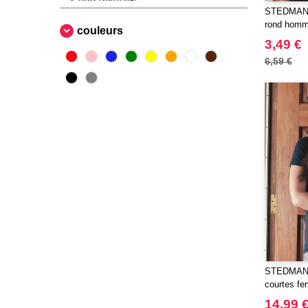
STEDMAN S
Beechfield
(160)
rond hom
couleurs
Bella+Canvas
(23)
3,49 €
Black&Match
(6)
6,59 €
Build Your Brand
(105)
CASE LOGIC
(17)
CLUBCLASS
(2)
CamelBak
(3)
CamelBak®
(4)
Chipolo
(2)
Craghoppers
(14)
ECOLOGIE
(6)
ESTEX
(12)
ET SI ON L'APPELAIT FRANCIS
(3)
STEDMAN 
EXCD BY PROMODORO
(5)
courtes f
EgotierPro
(406)
14,99 