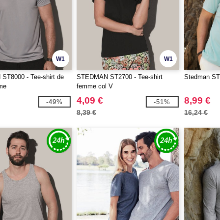
W1
W1
T8000 - Tee-shirt de
STEDMAN ST2700 - Tee-shirt
Stedman ST
me
femme col V
4,09 €
8,99 €
-49%
-51%
8,39 €
16,24 €