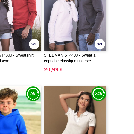
W1
W1
4300 - Sweatshirt
STEDMAN ST4400 - Sweat à
nisexe
capuche classique unisexe
20,99 €