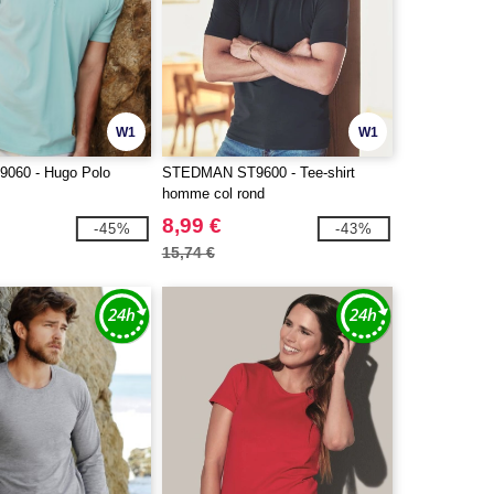
W1
W1
9060 - Hugo Polo
STEDMAN ST9600 - Tee-shirt
homme col rond
8,99 €
-45%
-43%
15,74 €