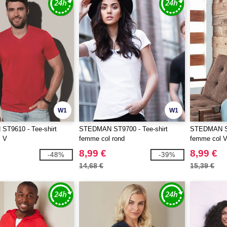
W1
W1
T9610 - Tee-shirt
STEDMAN ST9700 - Tee-shirt
STEDMAN ST
 V
femme col rond
femme col 
8,99 €
8,99 €
-48%
-39%
14,68 €
15,39 €