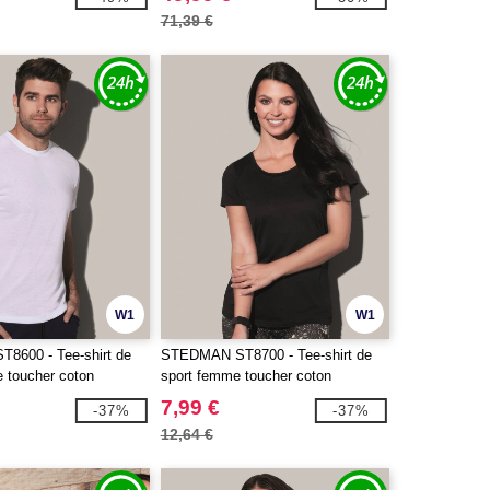
71,39 €
W1
W1
8600 - Tee-shirt de
STEDMAN ST8700 - Tee-shirt de
 toucher coton
sport femme toucher coton
7,99 €
-37%
-37%
12,64 €