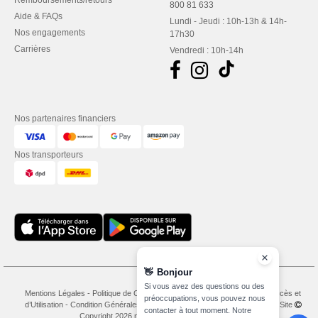
Remboursements/retours
800 81 633
Aide & FAQs
Lundi - Jeudi : 10h-13h & 14h-
Nos engagements
17h30
Carrières
Vendredi : 10h-14h
Nos partenaires financiers
Nos transporteurs
👋
Bonjour
Si vous avez des questions ou des
Mentions Légales
-
Politique de Confidentialité
-
Conditions Générales d’Accès et
préoccupations, vous pouvez nous
d’Utilisation
-
Condition Générales d'Achat
-
Politique de Cookies
-
Plan du Site
contacter à tout moment. Notre
Copyright 2026 needen.lu - Tous droits réservés