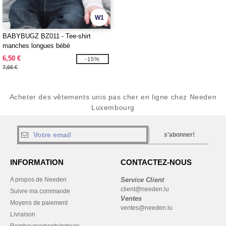
W1
BABYBUGZ BZ011 - Tee-shirt
manches longues bébé
6,50 €
-15%
7,66 €
Acheter des vêtements unis pas cher en ligne chez Needen
Luxembourg
s'abonner!
INFORMATION
CONTACTEZ-NOUS
A propos de Needen
Service Client
client@needen.lu
Suivre ma commande
Ventes
Moyens de paiement
ventes@needen.lu
Livraison