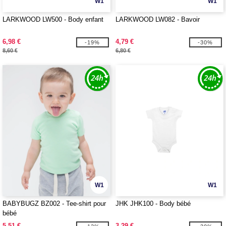
W1
W1
LARKWOOD LW500 - Body enfant
LARKWOOD LW082 - Bavoir
6,98 €
4,79 €
-19%
-30%
8,60 €
6,80 €
W1
W1
BABYBUGZ BZ002 - Tee-shirt pour
JHK JHK100 - Body bébé
bébé
5,51 €
3,29 €