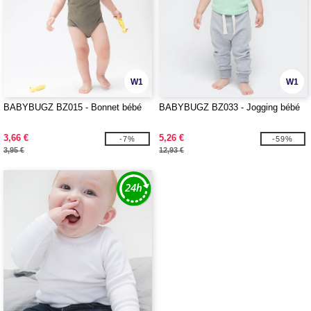
W1
W1
BABYBUGZ BZ015 - Bonnet bébé
BABYBUGZ BZ033 - Jogging bébé
3,66 €
5,26 €
-7%
-59%
3,95 €
12,93 €