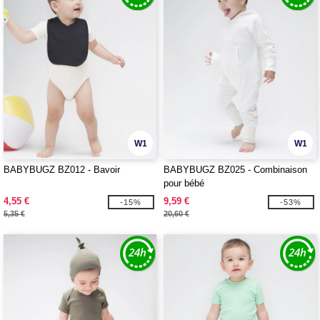
W1
W1
BABYBUGZ BZ012 - Bavoir
BABYBUGZ BZ025 - Combinaison
pour bébé
4,55 €
9,59 €
-15%
-53%
5,35 €
20,60 €