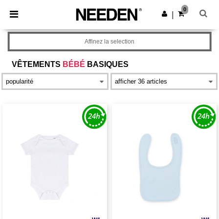
×
Appli Needen
0
Obtenir l'appli
|
Meilleurs prix sur l’app !
Affinez la selection
VÊTEMENTS
BÉBÉ
BASIQUES