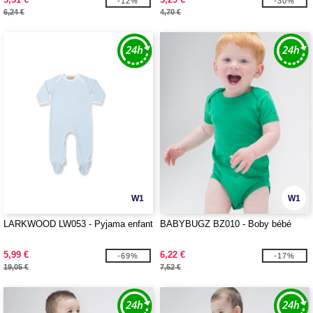
-12%
-30%
6,24 €
4,70 €
W1
W1
LARKWOOD LW053 - Pyjama enfant
BABYBUGZ BZ010 - Boby bébé
5,99 €
6,22 €
-69%
-17%
19,05 €
7,52 €