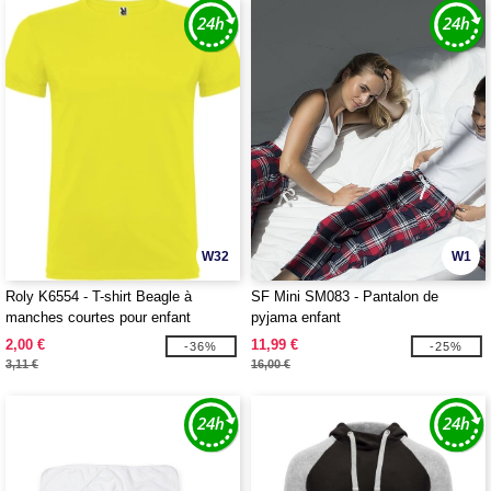
W32
W1
Roly K6554 - T-shirt Beagle à
SF Mini SM083 - Pantalon de
manches courtes pour enfant
pyjama enfant
2,00 €
11,99 €
-36%
-25%
3,11 €
16,00 €