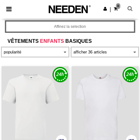
×
Appli Needen
0
Obtenir l'appli
|
Meilleurs prix sur l’app !
Affinez la selection
VÊTEMENTS
ENFANTS
BASIQUES