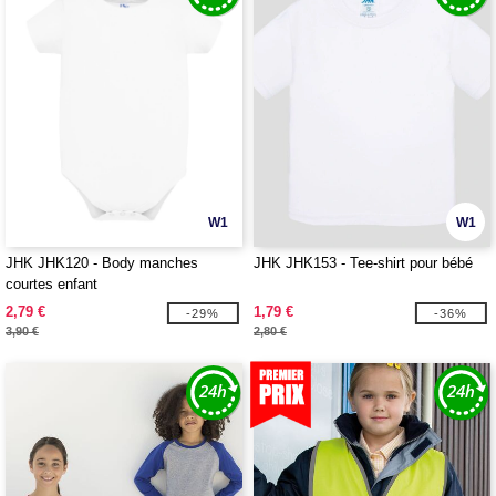
W1
W1
JHK JHK120 - Body manches
JHK JHK153 - Tee-shirt pour bébé
courtes enfant
2,79 €
1,79 €
-29%
-36%
3,90 €
2,80 €