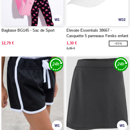
W1
W32
Bagbase BG145 - Sac de Sport
Elevate Essentials 38667 -
Casquette 5 panneaux Feniks enfant
12,79 €
1,30 €
-45%
2,35 €
W1
W1