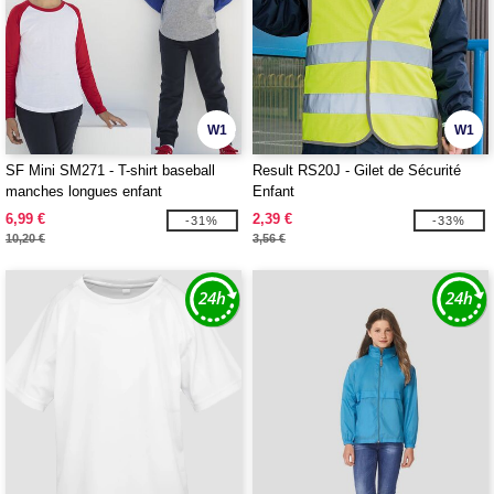
W1
W1
SF Mini SM271 - T-shirt baseball
Result RS20J - Gilet de Sécurité
manches longues enfant
Enfant
6,99 €
2,39 €
-31%
-33%
10,20 €
3,56 €