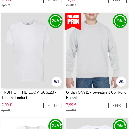
-43%
-38%
4,20 €
20,80 €
W1
W1
FRUIT OF THE LOOM SC6123 -
Gildan GN911 - Sweatshirt Col Rond
Tee-shirt enfant
Enfant
2,09 €
7,99 €
-44%
-34%
3,70 €
12,10 €