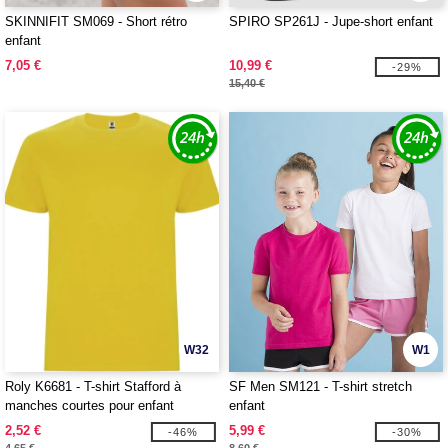
SKINNIFIT SM069 - Short rétro
SPIRO SP261J - Jupe-short enfant
enfant
7,05 €
10,99 €
-29%
15,40 €
W32
W1
Roly K6681 - T-shirt Stafford à
SF Men SM121 - T-shirt stretch
manches courtes pour enfant
enfant
2,52 €
5,99 €
-46%
-30%