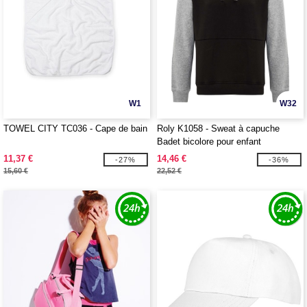
W1
W32
TOWEL CITY TC036 - Cape de bain
Roly K1058 - Sweat à capuche
Badet bicolore pour enfant
11,37 €
14,46 €
-27%
-36%
15,60 €
22,52 €