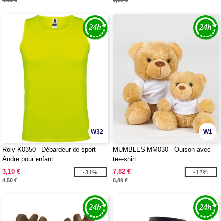
4,65 €
8,60 €
W32
W1
Roly K0350 - Débardeur de sport
MUMBLES MM030 - Ourson avec
Andre pour enfant
tee-shirt
3,10 €
7,82 €
-31%
-12%
4,50 €
8,89 €