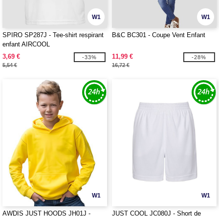
W1
W1
SPIRO SP287J - Tee-shirt respirant
B&C BC301 - Coupe Vent Enfant
enfant AIRCOOL
3,69 €
11,99 €
-33%
-28%
5,54 €
16,72 €
W1
W1
AWDIS JUST HOODS JH01J -
JUST COOL JC080J - Short de