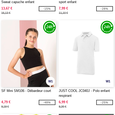
Sweat capuche enfant
sport enfant
13,67 €
7,99 €
-15%
-28%
16,13 €
11,10 €
W1
W1
SF Mini SM106 - Débardeur court
JUST COOL JC040J - Polo enfant
respirant
4,79 €
6,99 €
-48%
-25%
9,19 €
9,30 €