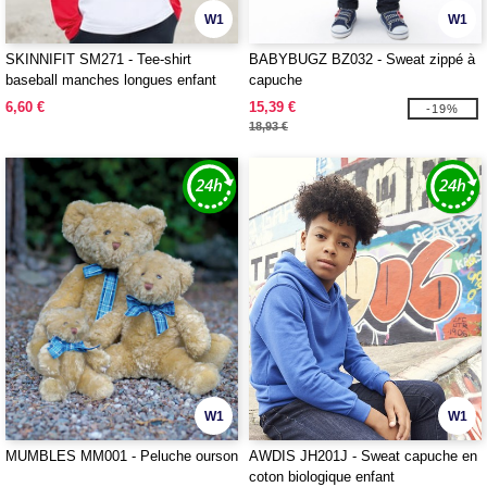
W1
W1
SKINNIFIT SM271 - Tee-shirt
BABYBUGZ BZ032 - Sweat zippé à
baseball manches longues enfant
capuche
6,60 €
15,39 €
-19%
18,93 €
W1
W1
MUMBLES MM001 - Peluche ourson
AWDIS JH201J - Sweat capuche en
coton biologique enfant