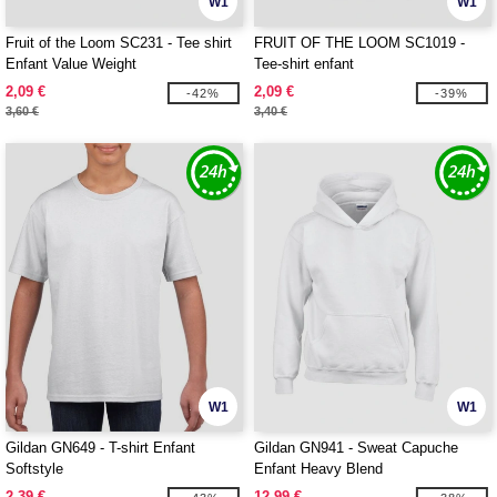
W1
W1
Fruit of the Loom SC231 - Tee shirt
FRUIT OF THE LOOM SC1019 -
Enfant Value Weight
Tee-shirt enfant
2,09 €
2,09 €
-42%
-39%
3,60 €
3,40 €
W1
W1
Gildan GN649 - T-shirt Enfant
Gildan GN941 - Sweat Capuche
Softstyle
Enfant Heavy Blend
2,39 €
12,99 €