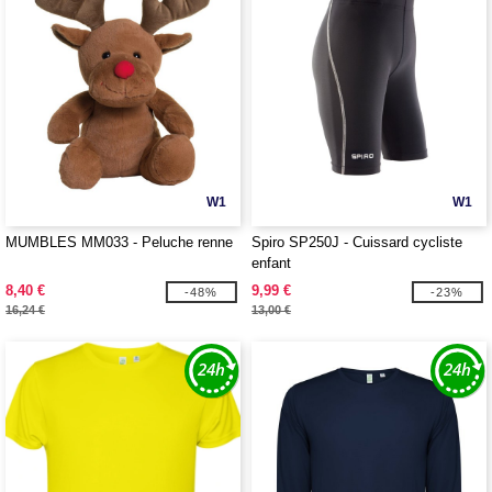
W1
W1
MUMBLES MM033 - Peluche renne
Spiro SP250J - Cuissard cycliste
enfant
8,40 €
9,99 €
-48%
-23%
16,24 €
13,00 €