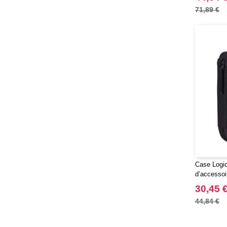
71,89 €
Finden & Hales
(16)
Flexfit
(136)
Front row
(9)
Fruit of the Loom
(43)
Gildan
(34)
Graid™
(2)
Henbury
(21)
Herock
(30)
Herschel
(9)
JHK
(65)
JUST T'S
(8)
Case Logic
Jack&Jones
(6)
d’accessoi
JournalBooks
(6)
Invigo
30,45 
Just Cool
(45)
44,84 €
Karlowsky
(47)
Karst®
(4)