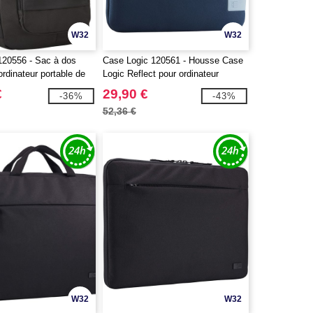
W32
W32
120556 - Sac à dos
Case Logic 120561 - Housse Case
ordinateur portable de
Logic Reflect pour ordinateur
portable 14"
€
29,90 €
-36%
-43%
52,36 €
W32
W32