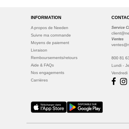
Kooduu
(4)
Korntex
(41)
INFORMATION
CONTAC
Label Serie
(2)
A propos de Needen
Service C
Larkwood
(15)
client@n
Suivre ma commande
Larq
Ventes
(4)
Moyens de paiement
ventes@n
Luxe
(22)
Livraison
Mantis
(32)
Remboursements/retours
800 81 6
Marksman
(26)
Aide & FAQs
Lundi - J
Mepal
(23)
Nos engagements
Vendredi 
Moleskine
Carrières
(45)
Mumbles
(35)
NEW MORNING STUDIOS
(30)
NEWGEN
(7)
Needen
(88)
Neutral
(49)
Ocean Bottle
(12)