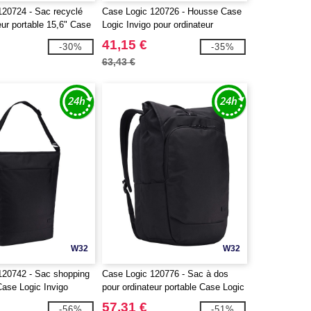
120724 - Sac recyclé
Case Logic 120726 - Housse Case
eur portable 15,6" Case
Logic Invigo pour ordinateur
portable de 14"
41,15 €
-30%
-35%
63,43 €
W32
W32
120742 - Sac shopping
Case Logic 120776 - Sac à dos
Case Logic Invigo
pour ordinateur portable Case Logic
Variate 17" recyclé et extensible
57,31 €
-56%
-51%