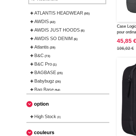
ATLANTIS HEADWEAR
(95)
AWDIS
(42)
Case Logic
AWDIS JUST HOODS
(6)
pour ordin
AWDIS SO DENIM
(6)
45,85 
Atlantis
(39)
106,02 €
B&C
(73)
B&C Pro
(1)
BAGBASE
(25)
Babybugz
(26)
Bag Base
(94)
Beechfield
(160)
option
Bella+Canvas
(23)
Black&Match
High Stock
(6)
(8)
Build Your Brand
(105)
CASE LOGIC
couleurs
(17)