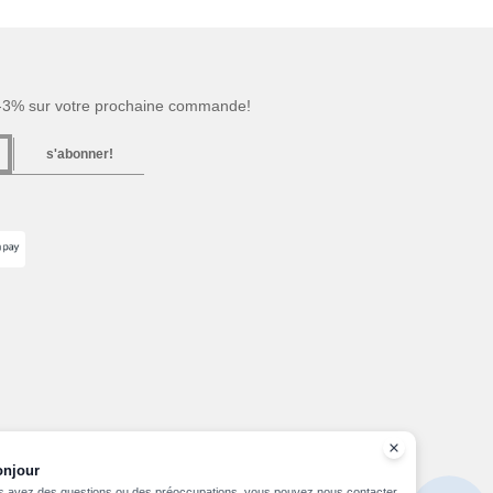
 -3% sur votre prochaine commande!
s'abonner!
onjour
s avez des questions ou des préoccupations, vous pouvez nous contacter