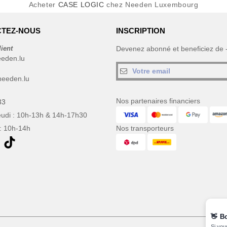
Acheter
CASE LOGIC
chez Needen Luxembourg
TEZ-NOUS
INSCRIPTION
lient
Devenez abonné et beneficiez de
eeden.lu
eeden.lu
Nos partenaires financiers
33
eudi : 10h-13h & 14h-17h30
: 10h-14h
Nos transporteurs
👋
B
Si vou