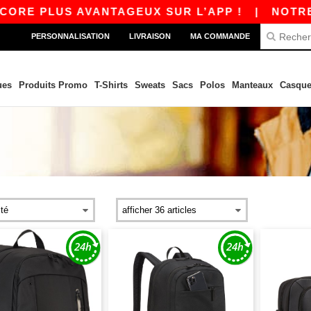
E PLUS AVANTAGEUX SUR L’APP !
|
NOTRE APP
PERSONNALISATION
LIVRAISON
MA COMMANDE
ues
Produits Promo
T-Shirts
Sweats
Sacs
Polos
Manteaux
Casque