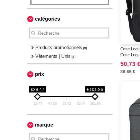
catégories
Produits promotionnels
(9)
Case Logic
Case Logic
Vêtements | Unis
(8)
50,73 
86,66 €
prix
€29.47
€101.96
29.47
47.59
65.72
83.84
101.96
marque