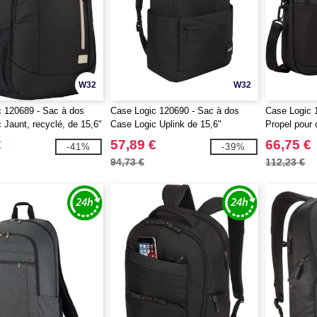
W32
W32
 120689 - Sac à dos
Case Logic 120690 - Sac à dos
Case Logic 
 Jaunt, recyclé, de 15,6"
Case Logic Uplink de 15,6"
Propel pour 
15,6"
€
57,89 €
66,75 €
-41%
-39%
94,73 €
112,23 €