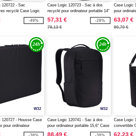
 120722 - Sac
Case Logic 120723 - Sac à dos
Case Logic 
res recyclé Case Logic
recyclé pour ordinateur portable 14"
pour ordinat
Case Logic Invigo 14,5L
Logic Invigo
€
57,31 €
63,07 €
-49%
-28%
79,13 €
90,70 €
W32
W32
c 120727 - Housse Case
Case Logic 120741 - Sac à dos
Case Logic 
o pour ordinateur
pour ordinateur portable 15,6" Case
convertible 
 15,6"
Logic Invigo 25L
€
88,49 €
62,23 €
-38%
-38%