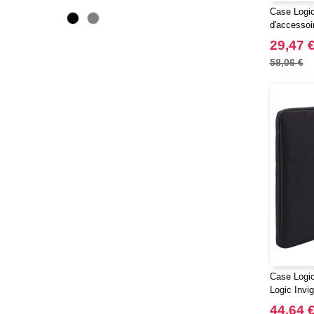
CLUBCLASS
Case Logic
(2)
d'accessoi
CamelBak
(3)
Invigo
29,47 
CamelBak®
(4)
58,06 €
Chipolo
(2)
Craghoppers
(14)
ECOLOGIE
(6)
ESTEX
(12)
ET SI ON L'APPELAIT FRANCIS
(3)
EXCD BY PROMODORO
(5)
EgotierPro
(406)
Elevate
(23)
Elevate Essentials
(34)
Elevate Life
(51)
Case Logi
Elevate NXT
(48)
Logic Invig
FRUIT OF THE LOOM VINTAGE
portable de
44,64 
(4)