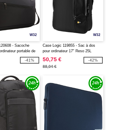
W32
W32
120608 - Sacoche
Case Logic 119855 - Sac à dos
ordinateur portable de
pour ordinateur 17" Reso 25L
50,75 €
-41%
-42%
88,04 €