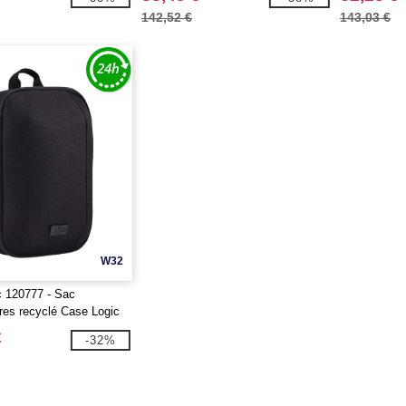
142,52 €
143,03 €
W32
 120777 - Sac
res recyclé Case Logic
€
-32%