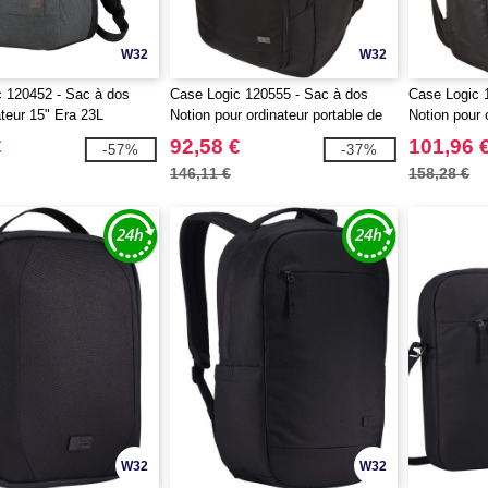
W32
W32
 120452 - Sac à dos
Case Logic 120555 - Sac à dos
Case Logic 
ateur 15" Era 23L
Notion pour ordinateur portable de
Notion pour 
15,6" 25L
17,3" 29L
€
92,58 €
101,96 
-57%
-37%
146,11 €
158,28 €
W32
W32