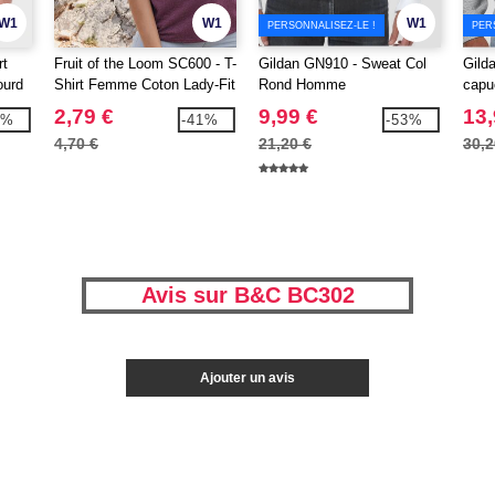
W1
W1
W1
PERSONNALISEZ-LE !
PER
rt
Fruit of the Loom SC600 - T-
Gildan GN910 - Sweat Col
Gild
ourd
Shirt Femme Coton Lady-Fit
Rond Homme
capu
2,79 €
9,99 €
13,
1%
-41%
-53%
4,70 €
21,20 €
30,2
Avis sur B&C BC302
Ajouter un avis