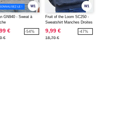
W1
W1
SONNALISEZ-LE !
an GN940 - Sweat à
Fruit of the Loom SC250 -
Fruit of the Loom
che
Sweatshirt Manches Droites
Pull à Manches R
Homme
99 €
9,99 €
10,99 €
-54%
-47%
0 €
18,70 €
15,10 €