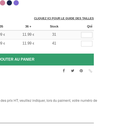
CLIQUEZ ICI POUR LE GUIDE DES TAILLES
35
36 +
Stock
Qté
99
11.99
31
€
€
99
11.99
41
€
€
des prix HT, veuillez indiquer, lors du paiment, votre numéro de