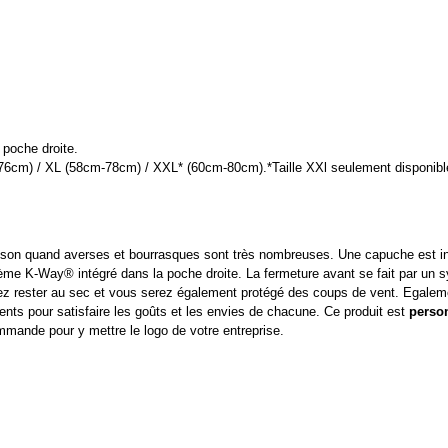
poche droite.
76cm) / XL (58cm-78cm) / XXL* (60cm-80cm).*Taille XXl seulement disponible
aison quand averses et bourrasques sont très nombreuses. Une capuche est int
ystème K-Way® intégré dans la poche droite. La fermeture avant se fait par un
ez rester au sec et vous serez également protégé des coups de vent. Egale
ents pour satisfaire les goûts et les envies de chacune. Ce produit est
perso
mande pour y mettre le logo de votre entreprise.