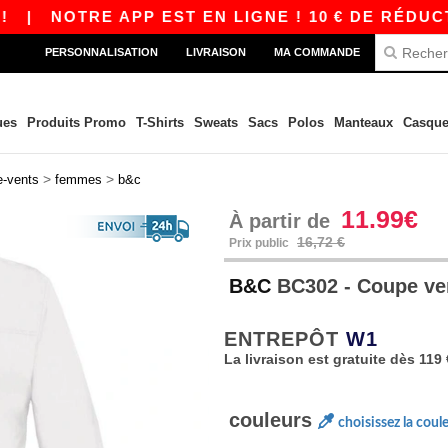
OTRE APP EST EN LIGNE ! 10 € DE RÉDUCTION D
PERSONNALISATION
LIVRAISON
MA COMMANDE
ues
Produits Promo
T-Shirts
Sweats
Sacs
Polos
Manteaux
Casque
>
>
e-vents
femmes
b&c
11.99€
À partir de
16,72 €
Prix public
B&C
BC302 - Coupe v
ENTREPÔT
W1
La livraison est gratuite dès 119 
couleurs
choisissez la coul