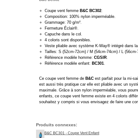
Coupe vent femme
B&C BC302
:
Composition: 100% nylon imperméable.
Grammage: 70 g/m².
Fermeture Éclair®.
Capuche dans le col.
4 coloris sont disponibles.
Veste pliable avec système K-Way® intégré dans la 
Tailles: S (52cm-72cm) / M (54cm-74cm) / L (56cm-
Référence modèle homme:
CGSIR
.
Référence modèle enfant:
BC301
.
Ce coupe vent femme de
B&C
est parfait pour la mi-s
est aussi très pratique car elle est pliable avec un s
maximale. Grâce à son nylon imperméable, vous pourr
enfants, ce coupe vent femme existe en 4 coloris différ
souhaitez y compris si vous envisagez de faire une com
Produits connexes:
B&C BC301 - Coupe Vent Enfant