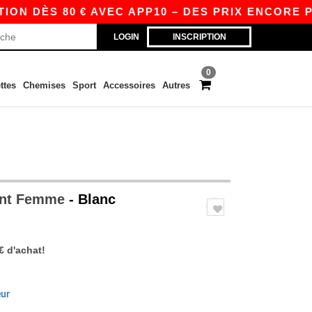
ÈS 80 € AVEC APP10 – DES PRIX ENCORE PLUS A
LOGIN
INSCRIPTION
0
ttes
Chemises
Sport
Accessoires
Autres
ent Femme
- Blanc
€ d'achat!
eur