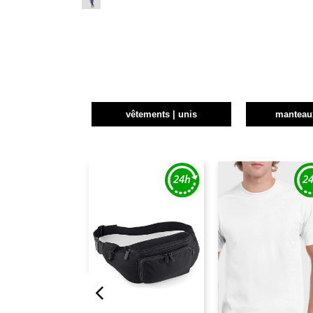
vêtements | unis
manteau