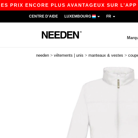
RIX ENCORE PLUS AVANTAGEUX SUR L’APP !
|
N
CENTRE D'AIDE
LUXEMBOURG
FR
Marq
>
>
>
needen
vêtements | unis
manteaux & vestes
coup