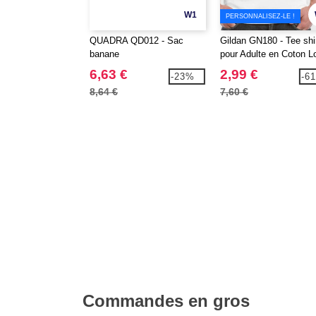
W1
PERSONNALISEZ-LE !
QUADRA QD012 - Sac
Gildan GN180 - Tee shi
banane
pour Adulte en Coton L
6,63 €
2,99 €
-23%
-6
8,64 €
7,60 €
Commandes en gros