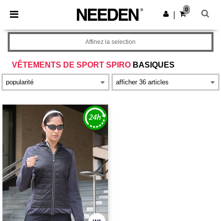
×
Appli Needen
0
Obtenir l'appli
|
Meilleurs prix sur l’app !
Affinez la selection
VÊTEMENTS DE SPORT SPIRO
BASIQUES