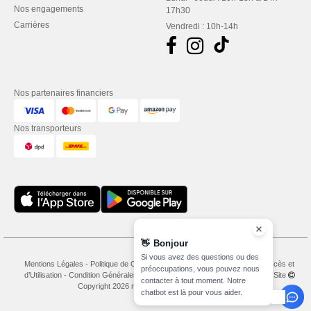
Nos engagements
17h30
Carrières
Vendredi : 10h-14h
Nos partenaires financiers
Nos transporteurs
👋
Bonjour
Si vous avez des questions ou des
Mentions Légales
-
Politique de Confidentialité
-
Conditions Générales d’Accès et
préoccupations, vous pouvez nous
d’Utilisation
-
Condition Générales d'Achat
-
Politique de Cookies
-
Plan du Site
contacter à tout moment. Notre
Copyright 2026 needen.lu - Tous droits réservés
chatbot est là pour vous aider.