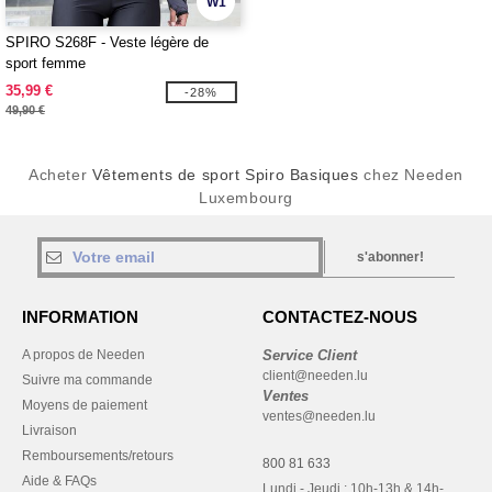
W1
SPIRO S268F - Veste légère de
sport femme
35,99 €
-28%
49,90 €
Acheter
Vêtements de sport Spiro Basiques
chez Needen
Luxembourg
s'abonner!
INFORMATION
CONTACTEZ-NOUS
A propos de Needen
Service Client
client@needen.lu
Suivre ma commande
Ventes
Moyens de paiement
ventes@needen.lu
Livraison
Remboursements/retours
800 81 633
Aide & FAQs
Lundi - Jeudi : 10h-13h & 14h-