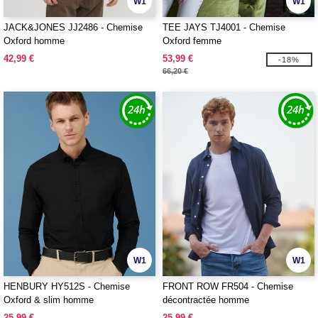
W1
W1
JACK&JONES JJ2486 - Chemise
TEE JAYS TJ4001 - Chemise
Oxford homme
Oxford femme
42,99 €
53,99 €
-18%
66,20 €
W1
W1
HENBURY HY512S - Chemise
FRONT ROW FR504 - Chemise
Oxford & slim homme
décontractée homme
25,99 €
25,99 €