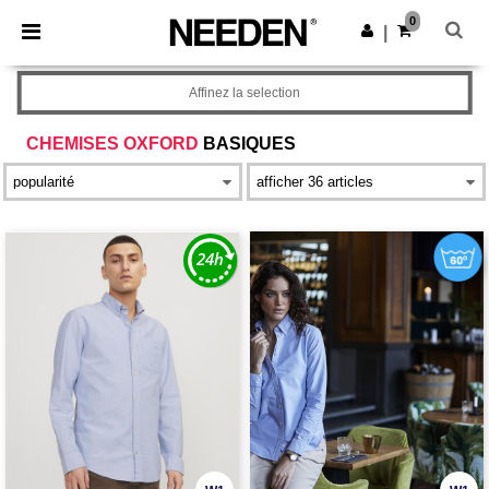
×
Appli Needen
0
Obtenir l'appli
|
Meilleurs prix sur l’app !
Affinez la selection
CHEMISES OXFORD
BASIQUES