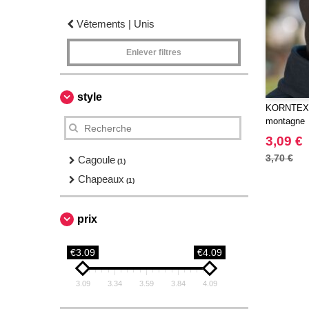
Vêtements | Unis
Enlever filtres
style
KORNTEX 
montagne
3,09 €
3,70 €
Cagoule
(1)
Chapeaux
(1)
prix
€3.09
€4.09
3.09
3.34
3.59
3.84
4.09