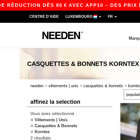
 RÉDUCTION DÈS 80 € AVEC APP10 – DES PRIX 
CENTRE D'AIDE
LUXEMBOURG
FR
Marq
CASQUETTES & BONNETS KORNTEX
>
>
>
needen
vêtements | unis
casquettes & bonnets
kornte
affinez la selection
Vous avez sélectionné :
Vêtements | Unis
Casquettes & Bonnets
Korntex
2 résultats.