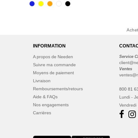
Karlowsky
(1)
Korntex
(2)
Larkwood
(1)
Neutral
Ache
(4)
Quadra
(1)
INFORMATION
CONTAC
Regatta
(1)
Result
(21)
A propos de Needen
Service C
client@n
Russell
Suivre ma commande
(1)
Ventes
Spiro
Moyens de paiement
(1)
ventes@n
Livraison
VELILLA
(1)
Remboursements/retours
800 81 6
Aide & FAQs
Lundi - J
Nos engagements
Vendredi 
Carrières