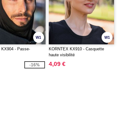
W1
W1
KX904 - Passe-
KORNTEX KX910 - Casquette
haute visibilité
4,09 €
-16%