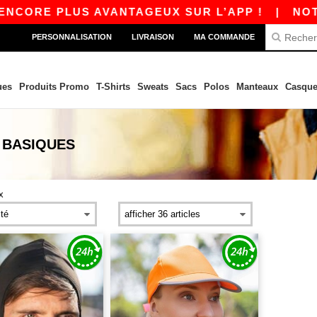
ENCORE PLUS AVANTAGEUX SUR L’APP !
|
NOTRE
PERSONNALISATION
LIVRAISON
MA COMMANDE
ues
Produits Promo
T-Shirts
Sweats
Sacs
Polos
Manteaux
Casque
BASIQUES
x