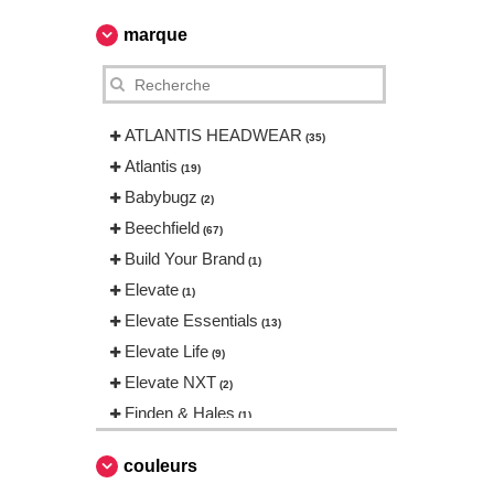
marque
ATLANTIS HEADWEAR
(35)
Atlantis
(19)
Babybugz
(2)
Beechfield
(67)
Build Your Brand
(1)
Elevate
(1)
Elevate Essentials
(13)
Elevate Life
(9)
Elevate NXT
(2)
Finden & Hales
(1)
Flexfit
(104)
couleurs
Henbury
(1)