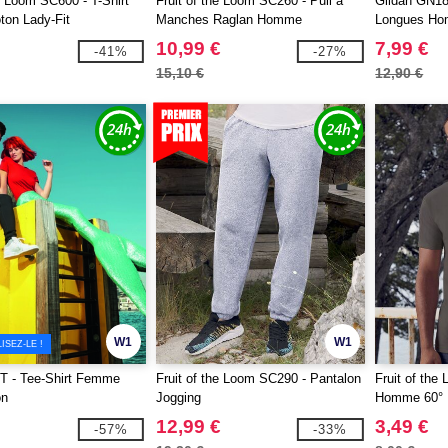
he Loom SC600 - T-Shirt
Fruit of the Loom SC260 - Pull à
Gildan GN18
on Lady-Fit
Manches Raglan Homme
Longues Ho
10,99 €
7,99 €
-41%
-27%
15,10 €
12,90 €
W1
W1
SEZ-LE !
 - Tee-Shirt Femme
Fruit of the Loom SC290 - Pantalon
Fruit of the
on
Jogging
Homme 60°
12,99 €
3,49 €
-57%
-33%