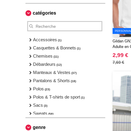
catégories
PERSONNALI
Accessoires
(1)
Gildan GN1
Adulte en 
Casquettes & Bonnets
(1)
2,99 €
Chemises
(11)
7,60 €
Débardeurs
(12)
Manteaux & Vestes
(37)
Pantalons & Shorts
(18)
Polos
(23)
Polos & T-shirts de sport
(1)
Sacs
(3)
Sweats
(58)
T-Shirts
(77)
genre
Vêtements de sport
(3)