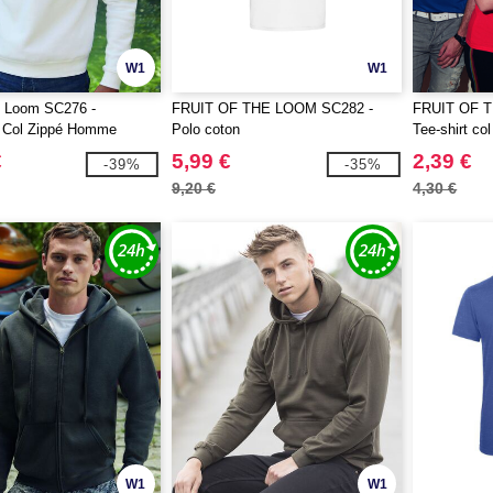
W1
W1
he Loom SC276 -
FRUIT OF THE LOOM SC282 -
FRUIT OF 
t Col Zippé Homme
Polo coton
Tee-shirt co
€
5,99 €
2,39 €
-39%
-35%
9,20 €
4,30 €
W1
W1