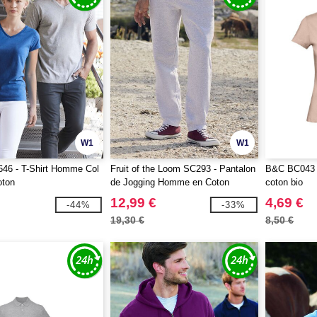
W1
W1
46 - T-Shirt Homme Col
Fruit of the Loom SC293 - Pantalon
B&C BC043 -
ton
de Jogging Homme en Coton
coton bio
12,99 €
4,69 €
-44%
-33%
19,30 €
8,50 €