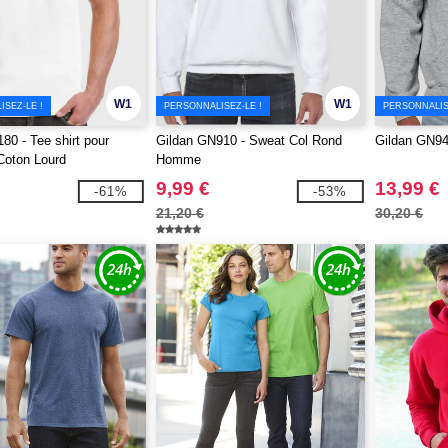
W1
W1
SEZ-LE !
PERSONNALISEZ-LE !
PERSONNALIS
80 - Tee shirt pour
Gildan GN910 - Sweat Col Rond
Gildan GN94
Coton Lourd
Homme
9,99 €
13,99 €
-61%
-53%
21,20 €
30,20 €