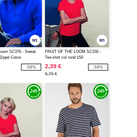
W1
W1
e Loom SC376 - Sweat
FRUIT OF THE LOOM SC150 -
Zippé Coton
Tee-shirt col rond 150
2,39 €
-58%
-58%
5,70 €