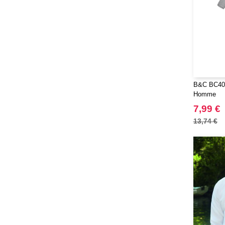
B&C BC400
Homme
7,99 €
13,74 €