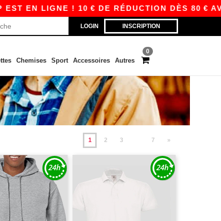
IGNE ! 10 € DE RÉDUCTION DÈS 80 € AVEC APP1
LOGIN
INSCRIPTION
0
ttes
Chemises
Sport
Accessoires
Autres
1
2
3
7
»