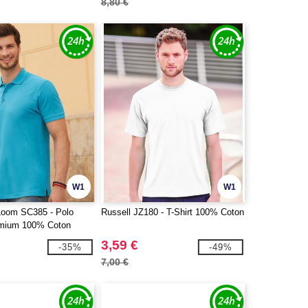
8,80 €
W1
W1
 Loom SC385 - Polo
Russell JZ180 - T-Shirt 100% Coton
mium 100% Coton
3,59 €
-35%
-49%
7,00 €