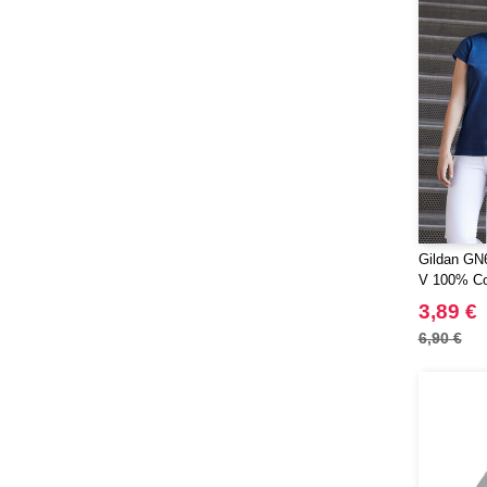
Gildan GN6
V 100% Co
3,89 €
6,90 €