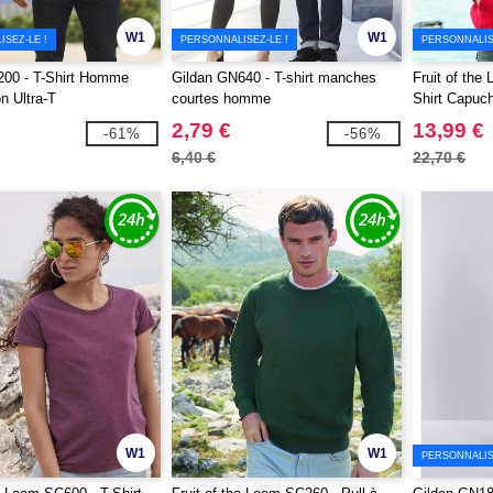
W1
W1
SEZ-LE !
PERSONNALISEZ-LE !
PERSONNALIS
200 - T-Shirt Homme
Gildan GN640 - T-shirt manches
Fruit of th
 Ultra-T
courtes homme
Shirt Capu
2,79 €
13,99 €
-61%
-56%
6,40 €
22,70 €
W1
W1
PERSONNALIS