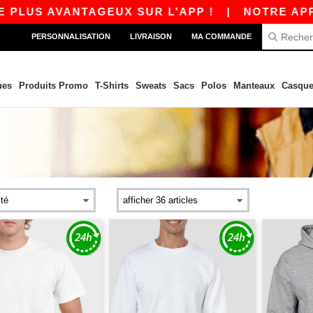
VANTAGEUX SUR L’APP !
|
NOTRE APP EST EN L
PERSONNALISATION
LIVRAISON
MA COMMANDE
ues
Produits Promo
T-Shirts
Sweats
Sacs
Polos
Manteaux
Casque