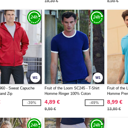
19,30 €
8,00 €
W1
W1
960 - Sweat Capuche
Fruit of the Loom SC245 - T-Shirt
Fruit of the
and Zip
Homme Ringer 100% Coton
Homme Pre
€
4,89 €
8,99 €
-39%
-49%
9,50 €
13,80 €