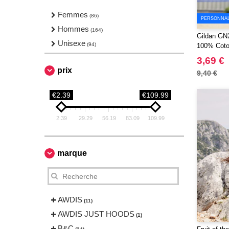
Vêtements de sport
Femmes
(4)
(86)
PERSONNALI
Vêtements de travail
Hommes
(1)
(164)
Gildan GN
Unisexe
(94)
100% Coton
3,69 €
prix
9,40 €
€2.39
€109.99
2.39
29.29
56.19
83.09
109.99
marque
AWDIS
(11)
AWDIS JUST HOODS
(1)
B&C