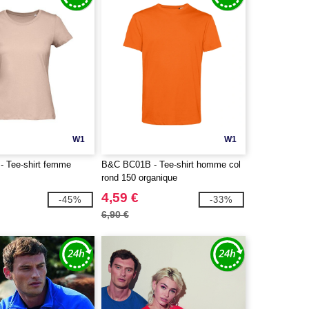
W1
W1
 Tee-shirt femme
B&C BC01B - Tee-shirt homme col
rond 150 organique
4,59 €
-45%
-33%
6,90 €