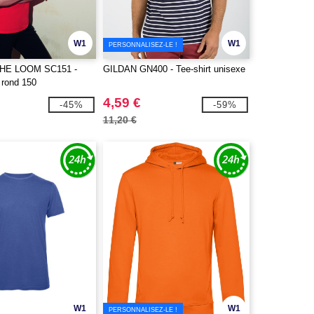
W1
W1
PERSONNALISEZ-LE !
THE LOOM SC151 -
GILDAN GN400 - Tee-shirt unisexe
l rond 150
4,59 €
-45%
-59%
11,20 €
W1
W1
PERSONNALISEZ-LE !