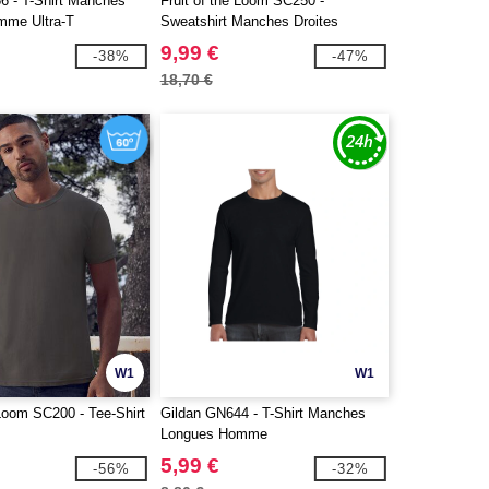
6 - T-Shirt Manches
Fruit of the Loom SC250 -
mme Ultra-T
Sweatshirt Manches Droites
9,99 €
-38%
-47%
18,70 €
W1
W1
 Loom SC200 - Tee-Shirt
Gildan GN644 - T-Shirt Manches
Longues Homme
5,99 €
-56%
-32%