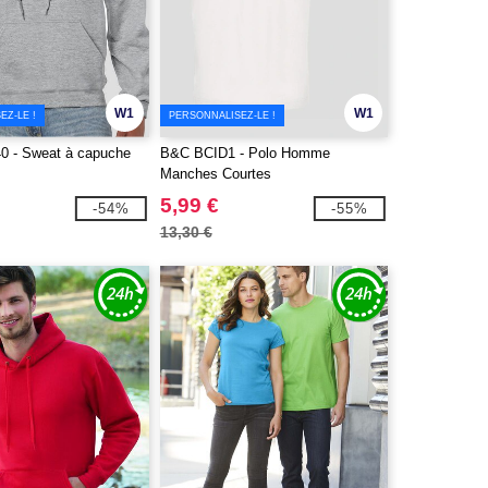
W1
W1
EZ-LE !
PERSONNALISEZ-LE !
0 - Sweat à capuche
B&C BCID1 - Polo Homme
Manches Courtes
5,99 €
-54%
-55%
13,30 €