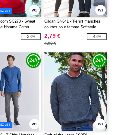
W1
W1
EZ-LE !
e Loom SC270 - Sweat
Gildan GN641 - T-shirt manches
che Homme Coton
courtes pour femme Softstyle
2,79 €
-38%
-43%
4,90 €
W1
W1
EZ-LE !