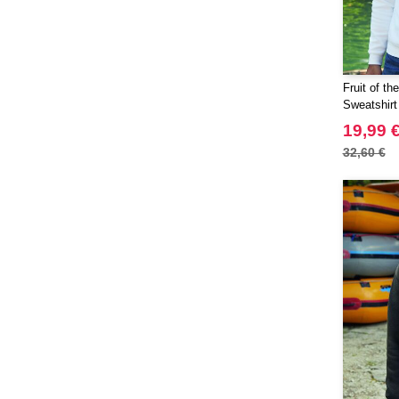
Fruit of t
Sweatshir
Premium
19,99 
32,60 €