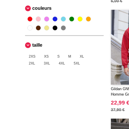
6,00 €
Sans Étiquette
(1)
couleurs
Spiro
(12)
Starworld
(1)
Tee Jays
(55)
Tombo
(1)
taille
2XS
XS
S
M
XL
2XL
3XL
4XL
5XL
Gildan GN
Homme Gr
22,99 
37,90 €