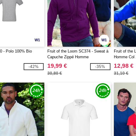
W1
W1
 - Polo 100% Bio
Fruit of the Loom SC374 - Sweat à
Fruit of th
Capuche Zippé Homme
Homme Col 
19,99 €
12,98 €
-42%
-35%
30,80 €
31,10 €