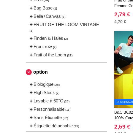
Fruit of t
(34)
Femme Cot
Bag Base
(1)
2,79 €
Bella+Canvas
(3)
4,70 €
FRUIT OF THE LOOM VINTAGE
(3)
Finden & Hales
(3)
Front row
(2)
Fruit of the Loom
(21)
Gildan
(11)
JHK
option
(19)
JUST T'S
(3)
Biologique
(28)
Just Cool
(22)
High Stock
(7)
Neutral
(22)
Lavable à 60°C
(26)
PERSONNALI
Russell
(15)
Personnalisable
(11)
B&C BC02T
Russell Collection
(3)
Sans Étiquette
100% Cot
(22)
SF Men
(3)
Étiquette détachable
2,59 €
(25)
SF Women
(3)