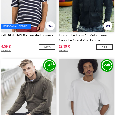
W1
W1
PERSONNALISEZ-LE !
GILDAN GN400 - Tee-shirt unisexe
Fruit of the Loom SC274 - Sweat
Capuche Grand Zip Homme
4,59 €
22,99 €
-59%
-41%
11,20 €
38,80 €