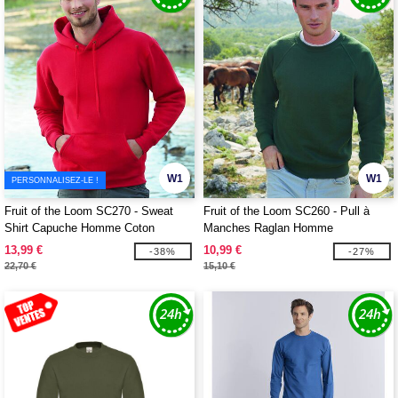
W1
W1
PERSONNALISEZ-LE !
Fruit of the Loom SC270 - Sweat
Fruit of the Loom SC260 - Pull à
Shirt Capuche Homme Coton
Manches Raglan Homme
13,99 €
10,99 €
-38%
-27%
22,70 €
15,10 €