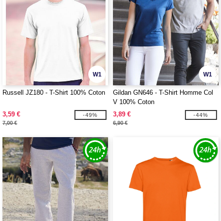
W1
W1
Russell JZ180 - T-Shirt 100% Coton
Gildan GN646 - T-Shirt Homme Col
V 100% Coton
3,59 €
3,89 €
-49%
-44%
7,00 €
6,90 €