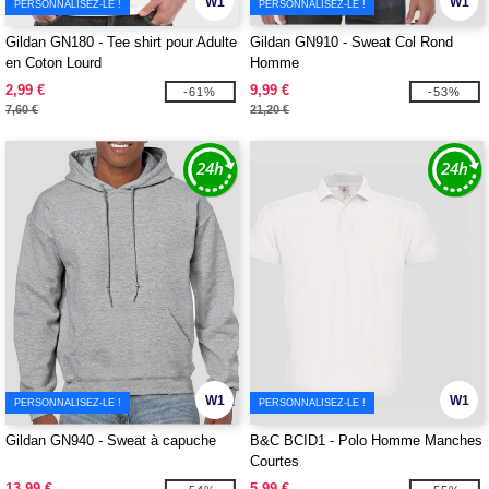
W1
W1
PERSONNALISEZ-LE !
PERSONNALISEZ-LE !
Gildan GN180 - Tee shirt pour Adulte
Gildan GN910 - Sweat Col Rond
en Coton Lourd
Homme
2,99 €
9,99 €
-61%
-53%
7,60 €
21,20 €
W1
W1
PERSONNALISEZ-LE !
PERSONNALISEZ-LE !
Gildan GN940 - Sweat à capuche
B&C BCID1 - Polo Homme Manches
Courtes
13,99 €
5,99 €