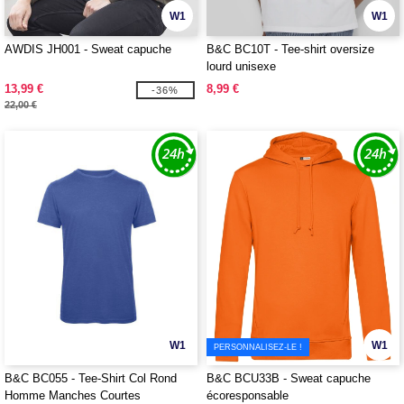
W1
W1
AWDIS JH001 - Sweat capuche
B&C BC10T - Tee-shirt oversize
lourd unisexe
13,99 €
8,99 €
-36%
22,00 €
W1
W1
PERSONNALISEZ-LE !
B&C BC055 - Tee-Shirt Col Rond
B&C BCU33B - Sweat capuche
Homme Manches Courtes
écoresponsable