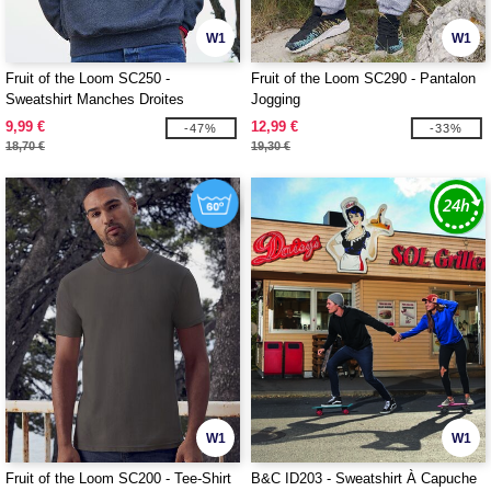
W1
W1
Fruit of the Loom SC250 -
Fruit of the Loom SC290 - Pantalon
Sweatshirt Manches Droites
Jogging
9,99 €
12,99 €
-47%
-33%
18,70 €
19,30 €
W1
W1
Fruit of the Loom SC200 - Tee-Shirt
B&C ID203 - Sweatshirt À Capuche