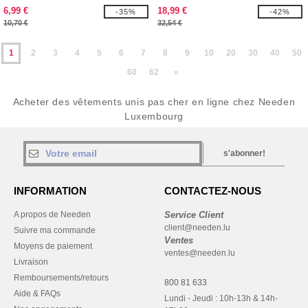
6,99 €
18,99 €
-35%
-42%
10,70 €
32,54 €
1
2
3
4
5
6
7
8
9
10
20
30
40
50
60
62
»
Acheter des vêtements unis pas cher en ligne chez Needen
Luxembourg
s'abonner!
INFORMATION
CONTACTEZ-NOUS
A propos de Needen
Service Client
client@needen.lu
Suivre ma commande
Ventes
Moyens de paiement
ventes@needen.lu
Livraison
Remboursements/retours
800 81 633
Aide & FAQs
Lundi - Jeudi : 10h-13h & 14h-