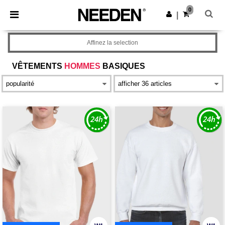
×
Appli Needen
0
Obtenir l'appli
|
Meilleurs prix sur l’app !
Affinez la selection
VÊTEMENTS
HOMMES
BASIQUES