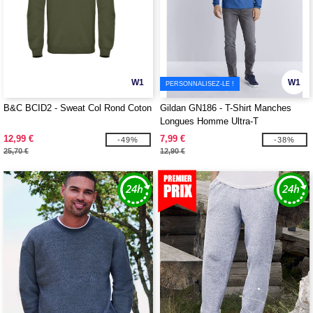
W1
W1
PERSONNALISEZ-LE !
B&C BCID2 - Sweat Col Rond Coton
Gildan GN186 - T-Shirt Manches
Longues Homme Ultra-T
12,99 €
7,99 €
-49%
-38%
25,70 €
12,90 €