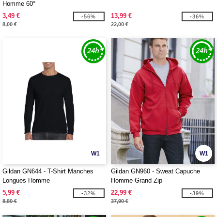
Homme 60°
3,49 €
13,99 €
-56%
-36%
8,00 €
22,00 €
W1
W1
Gildan GN644 - T-Shirt Manches
Gildan GN960 - Sweat Capuche
Longues Homme
Homme Grand Zip
5,99 €
22,99 €
-32%
-39%
8,80 €
37,90 €