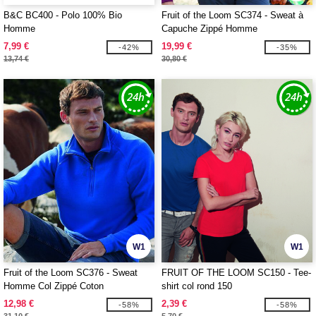
B&C BC400 - Polo 100% Bio
Fruit of the Loom SC374 - Sweat à
Homme
Capuche Zippé Homme
7,99 €
19,99 €
-42%
-35%
13,74 €
30,80 €
W1
W1
Fruit of the Loom SC376 - Sweat
FRUIT OF THE LOOM SC150 - Tee-
Homme Col Zippé Coton
shirt col rond 150
12,98 €
2,39 €
-58%
-58%