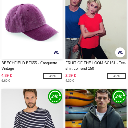
W1
W1
BEECHFIELD BF655 - Casquette
FRUIT OF THE LOOM SC151 - Tee-
Vintage
shirt col rond 150
4,89 €
2,39 €
-49%
-45%
9,60 €
4,30 €