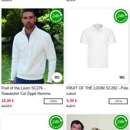
31,10 €
5,70 €
W1
W1
Fruit of the Loom SC276 -
FRUIT OF THE LOOM SC282 - Polo
Sweatshirt Col Zippé Homme
coton
Premium
19,99 €
5,99 €
-39%
-35%
32,60 €
9,20 €