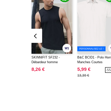
W1
PERSONNALISEZ-LE !
SKINNIFIT SF232 -
B&C BCID1 - Polo Ho
Débardeur homme
Manches Courtes
emmanchures échancrées
8,26 €
5,99 €
-5
13,30 €