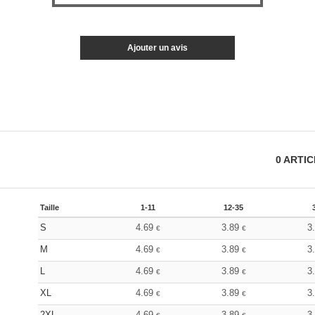
Ajouter un avis
0
ARTI
Taille
1-11
12-35
S
4.69
3.89
3
€
€
M
4.69
3.89
3
€
€
L
4.69
3.89
3
€
€
XL
4.69
3.89
3
€
€
2XL
4.69
3.89
3