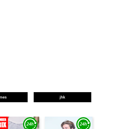
mes
jhk