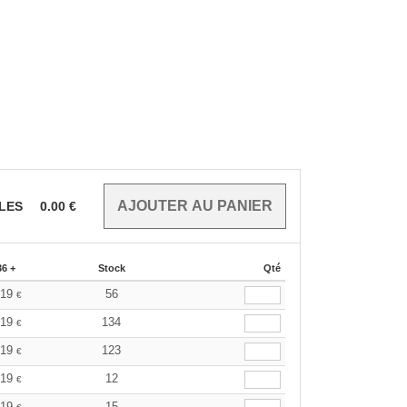
CLES
0.00
€
36 +
Stock
Qté
.19
56
€
.19
134
€
.19
123
€
.19
12
€
.19
15