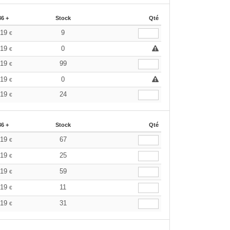
36 +
Stock
Qté
.19
9
€
.19
0
€
.19
99
€
.19
0
€
.19
24
€
36 +
Stock
Qté
.19
67
€
.19
25
€
.19
59
€
.19
11
€
.19
31
€