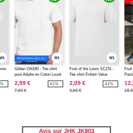
W1
W1
W1
PERSONNALISEZ-LE !
mme
Gildan GN180 - Tee shirt
Fruit of the Loom SC231 -
Frui
pour Adulte en Coton Lourd
Tee shirt Enfant Value
Pant
Weight
2,99 €
2,09 €
12,
5%
-61%
-42%
7,60 €
3,60 €
19,3
Avis sur JHK JK903