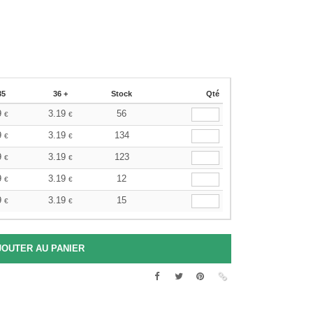
35
36 +
Stock
Qté
9
3.19
56
€
€
9
3.19
134
€
€
9
3.19
123
€
€
9
3.19
12
€
€
9
3.19
15
€
€