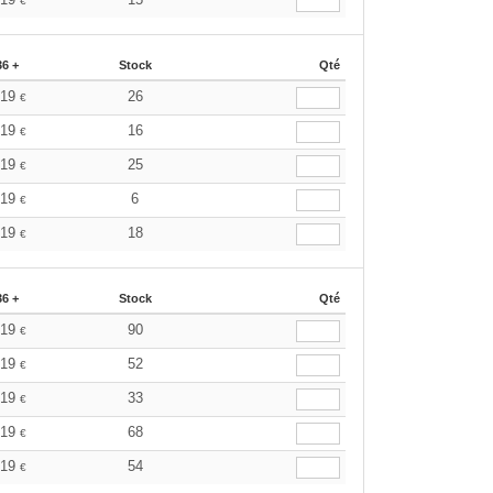
€
36 +
Stock
Qté
.19
26
€
.19
16
€
.19
25
€
.19
6
€
.19
18
€
36 +
Stock
Qté
.19
90
€
.19
52
€
.19
33
€
.19
68
€
.19
54
€