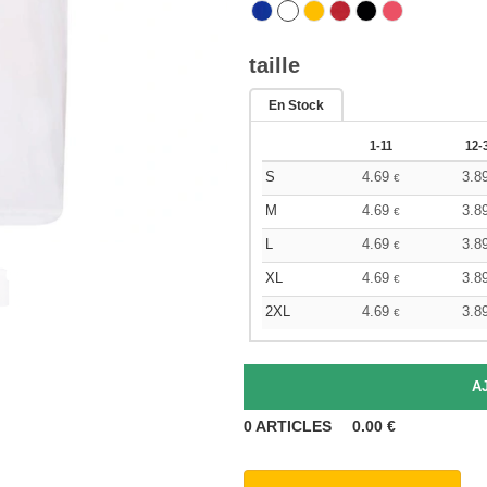
taille
En Stock
1-11
12-
S
4.69
3.8
€
M
4.69
3.8
€
L
4.69
3.8
€
XL
4.69
3.8
€
2XL
4.69
3.8
€
0
ARTICLES
0.00
€