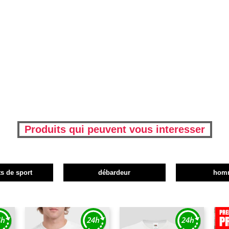
Produits qui peuvent vous interesser
s de sport
débardeur
hom