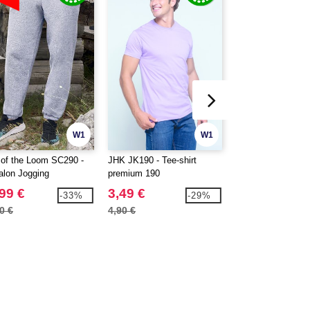
W1
W1
t of the Loom SC290 -
JHK JK190 - Tee-shirt
JHK JK210 - Polo
alon Jogging
premium 190
99 €
3,49 €
6,99 €
-33%
-29%
0 €
4,90 €
10,10 €