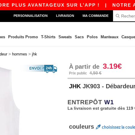
PLUS AVANTAGEUX SUR L’APP !
|
NOTRE APP ES
PERSONNALISATION
LIVRAISON
MA COMMANDE
ues
Produits Promo
T-Shirts
Sweats
Sacs
Polos
Manteaux
Casque
>
>
deur
hommes
jhk
3.19€
À partir de
4,50 €
Prix public
JHK
JK903 - Débardeu
ENTREPÔT
W1
La livraison est gratuite dès 119 
couleurs
choisissez la coul