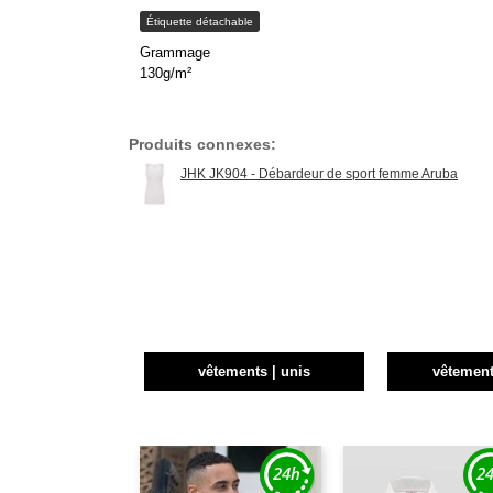
Étiquette détachable
Grammage
130g/m²
Produits connexes:
JHK JK904 - Débardeur de sport femme Aruba
vêtements | unis
vêtement