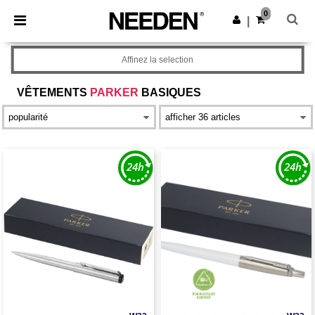
×
Appli Needen
0
Obtenir l'appli
|
Meilleurs prix sur l’app !
Affinez la selection
VÊTEMENTS
PARKER
BASIQUES