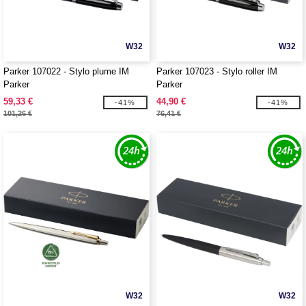
W32
W32
Parker 107022 - Stylo plume IM
Parker 107023 - Stylo roller IM
Parker
Parker
59,33 €
44,90 €
-41%
-41%
101,26 €
76,41 €
W32
W32