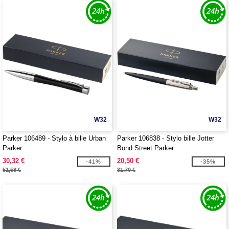
W32
W32
Parker 106489 - Stylo à bille Urban
Parker 106838 - Stylo bille Jotter
Parker
Bond Street Parker
30,32 €
20,50 €
-41%
-35%
51,58 €
31,70 €