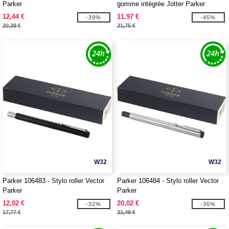
Parker
gomme intégrée Jotter Parker
12,44 €
11,97 €
-39%
-45%
20,39 €
21,75 €
W32
W32
Parker 106483 - Stylo roller Vector
Parker 106484 - Stylo roller Vector
Parker
Parker
12,02 €
20,02 €
-32%
-36%
17,77 €
31,49 €