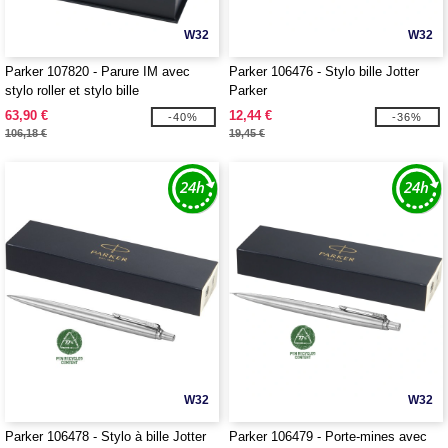
W32
W32
Parker 107820 - Parure IM avec
Parker 106476 - Stylo bille Jotter
stylo roller et stylo bille
Parker
achromatiques Parker
63,90 €
12,44 €
-40%
-36%
106,18 €
19,45 €
W32
W32
Parker 106478 - Stylo à bille Jotter
Parker 106479 - Porte-mines avec