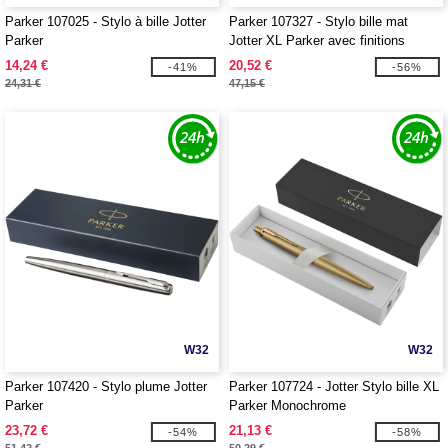
Parker 107025 - Stylo à bille Jotter
Parker 107327 - Stylo bille mat
Parker
Jotter XL Parker avec finitions
chrome
14,24 €
20,52 €
-41%
-56%
24,31 €
47,15 €
W32
W32
Parker 107420 - Stylo plume Jotter
Parker 107724 - Jotter Stylo bille XL
Parker
Parker Monochrome
23,72 €
21,13 €
-54%
-58%