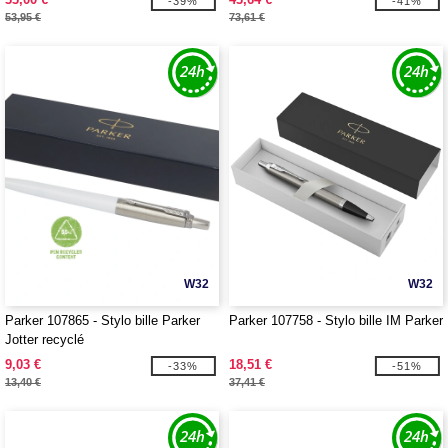
-39%
-41%
53,95 €
73,61 €
W32
W32
Parker 107865 - Stylo bille Parker
Parker 107758 - Stylo bille IM Parker
Jotter recyclé
9,03 €
18,51 €
-33%
-51%
13,40 €
37,41 €