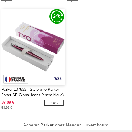
51,42 €
50,29 €
W32
Parker 107933 - Stylo bille Parker
Jotter SE Global Icons (encre bleue)
37,09 €
-40%
53,99 €
Acheter
Parker
chez Needen Luxembourg