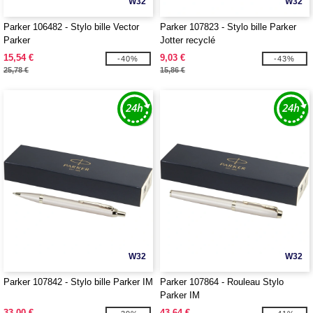
W32
W32
Parker 106482 - Stylo bille Vector
Parker 107823 - Stylo bille Parker
Parker
Jotter recyclé
15,54 €
9,03 €
-40%
-43%
25,78 €
15,86 €
W32
W32
Parker 107842 - Stylo bille Parker IM
Parker 107864 - Rouleau Stylo
Parker IM
33,00 €
43,64 €