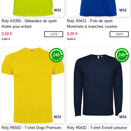
W32
W32
Roly K0350 - Débardeur de sport
Roly R0421 - Polo de sport
Andre pour enfant
Montmelo à manches courtes
unisexe
3,10 €
6,20 €
-31%
-36%
4,50 €
9,65 €
W32
W32
Roly R6502 - T-shirt Dogo Premium
Roly R0432 - T-shirt Estoril unisexe