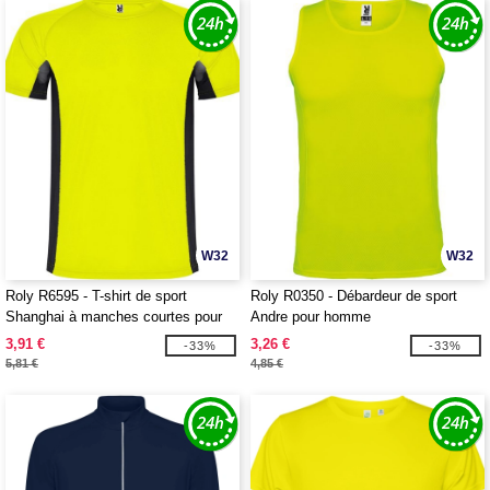
W32
W32
Roly R6595 - T-shirt de sport
Roly R0350 - Débardeur de sport
Shanghai à manches courtes pour
Andre pour homme
homme
3,91 €
3,26 €
-33%
-33%
5,81 €
4,85 €