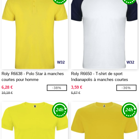
W32
W32
Roly R6638 - Polo Star à manches
Roly R6650 - T-shirt de sport
courtes pour homme
Indianapolis à manches courtes
unisexe
6,28 €
3,59 €
-38%
-36%
10,18 €
5,57 €