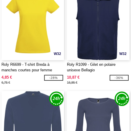
W32
W32
Roly R6699 - T-shirt Breda à
Roly R1099 - Gilet en polaire
manches courtes pour femme
unisexe Bellagio
4,85 €
10,87 €
-28%
-36%
6,75 €
16,95 €