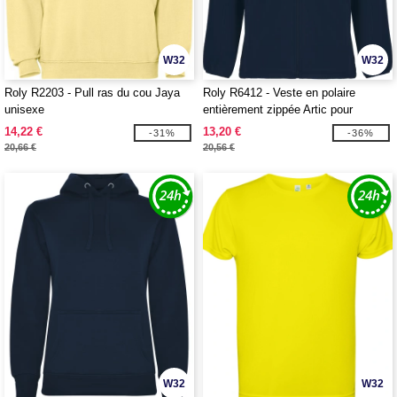
W32
W32
Roly R2203 - Pull ras du cou Jaya
Roly R6412 - Veste en polaire
unisexe
entièrement zippée Artic pour
homme
14,22 €
13,20 €
-31%
-36%
20,66 €
20,56 €
W32
W32