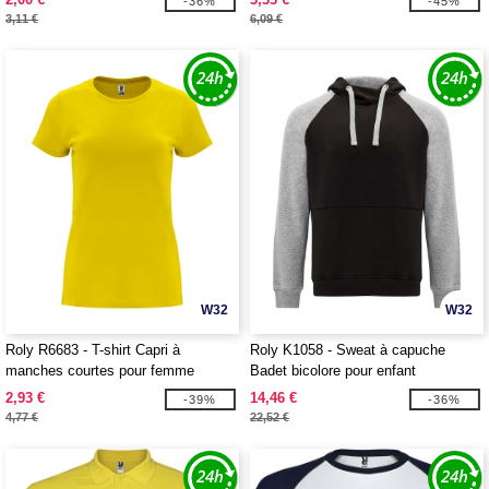
-36%
-45%
3,11 €
6,09 €
W32
W32
Roly R6683 - T-shirt Capri à
Roly K1058 - Sweat à capuche
manches courtes pour femme
Badet bicolore pour enfant
2,93 €
14,46 €
-39%
-36%
4,77 €
22,52 €