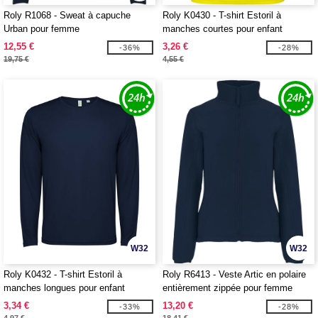
Roly R1068 - Sweat à capuche
Roly K0430 - T-shirt Estoril à
Urban pour femme
manches courtes pour enfant
12,55 €
3,26 €
-36%
-28%
19,75 €
4,55 €
W32
W32
Roly K0432 - T-shirt Estoril à
Roly R6413 - Veste Artic en polaire
manches longues pour enfant
entièrement zippée pour femme
3,34 €
13,20 €
-33%
-28%