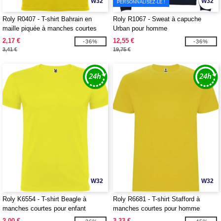
W32
W32
PERSONNALISEZ-LE !
Roly R0407 - T-shirt Bahrain en
Roly R1067 - Sweat à capuche
maille piquée à manches courtes
Urban pour homme
pour homme
2,17 €
12,55 €
-36%
-36%
3,41 €
19,75 €
W32
W32
Roly K6554 - T-shirt Beagle à
Roly R6681 - T-shirt Stafford à
manches courtes pour enfant
manches courtes pour homme
2,00 €
3,33 €