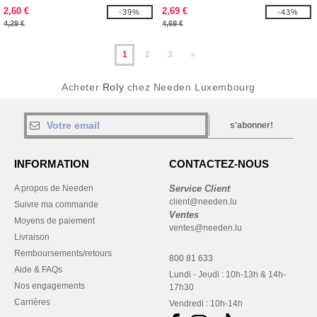
enfant
femme
2,60 €
2,69 €
-39%
-43%
4,29 €
4,69 €
1
2
3
»
Acheter
Roly
chez Needen Luxembourg
s'abonner!
INFORMATION
CONTACTEZ-NOUS
A propos de Needen
Service Client
client@needen.lu
Suivre ma commande
Ventes
Moyens de paiement
ventes@needen.lu
Livraison
Remboursements/retours
800 81 633
Aide & FAQs
Lundi - Jeudi : 10h-13h & 14h-
Nos engagements
17h30
Carrières
Vendredi : 10h-14h