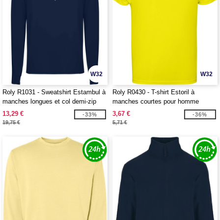
W32
W32
Roly R1031 - Sweatshirt Estambul à
Roly R0430 - T-shirt Estoril à
manches longues et col demi-zip
manches courtes pour homme
pour homme
13,29 €
3,67 €
-33%
-36%
19,75 €
5,71 €