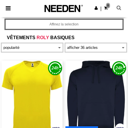
×
Appli Needen
0
Obtenir l'appli
|
Meilleurs prix sur l’app !
Affinez la selection
VÊTEMENTS
ROLY
BASIQUES