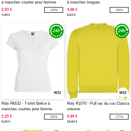
à manches courtes pour homme
à manches longues
2,93 €
4,08 €
-28%
-38%
4,09 €
6,62 €
W32
W32
Roly R6532 - T-shirt Belice à
Roly R1070 - Pull ras du cou Clasica
manches courtes pour femme
unisexe
5,25 €
9,94 €
-36%
-37%
8,19 €
15,82 €